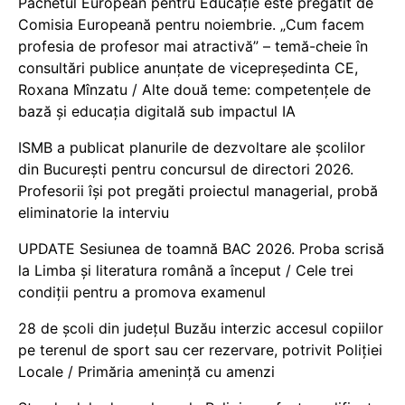
Pachetul European pentru Educație este pregătit de
Comisia Europeană pentru noiembrie. „Cum facem
profesia de profesor mai atractivă” – temă-cheie în
consultări publice anunțate de vicepreședinta CE,
Roxana Mînzatu / Alte două teme: competențele de
bază și educația digitală sub impactul IA
ISMB a publicat planurile de dezvoltare ale școlilor
din București pentru concursul de directori 2026.
Profesorii își pot pregăti proiectul managerial, probă
eliminatorie la interviu
UPDATE Sesiunea de toamnă BAC 2026. Proba scrisă
la Limba și literatura română a început / Cele trei
condiții pentru a promova examenul
28 de școli din județul Buzău interzic accesul copiilor
pe terenul de sport sau cer rezervare, potrivit Poliției
Locale / Primăria amenință cu amenzi