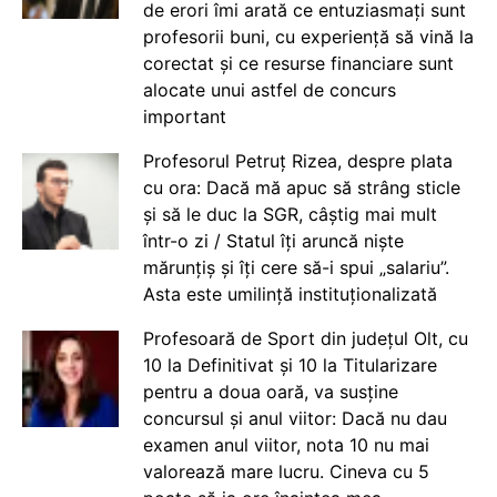
de erori îmi arată ce entuziasmați sunt
profesorii buni, cu experiență să vină la
corectat și ce resurse financiare sunt
alocate unui astfel de concurs
important
Profesorul Petruț Rizea, despre plata
cu ora: Dacă mă apuc să strâng sticle
și să le duc la SGR, câștig mai mult
într-o zi / Statul îți aruncă niște
mărunțiș și îți cere să-i spui „salariu”.
Asta este umilință instituționalizată
Profesoară de Sport din județul Olt, cu
10 la Definitivat și 10 la Titularizare
pentru a doua oară, va susține
concursul și anul viitor: Dacă nu dau
examen anul viitor, nota 10 nu mai
valorează mare lucru. Cineva cu 5