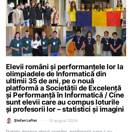
Elevii români și performanțele lor la
olimpiadele de Informatică din
ultimii 35 de ani, pe o nouă
platformă a Societății de Excelență
și Performanță în Informatică / Cine
sunt elevii care au compus loturile
și profesorii lor – statistici și imagini
13 august 2024
Ștefan Lefter
Datele despre elevii români, profesorii care i-au