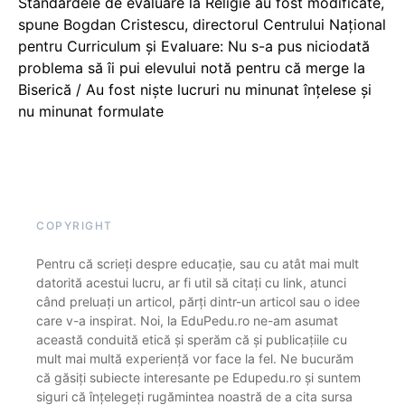
Standardele de evaluare la Religie au fost modificate,
spune Bogdan Cristescu, directorul Centrului Național
pentru Curriculum și Evaluare: Nu s-a pus niciodată
problema să îi pui elevului notă pentru că merge la
Biserică / Au fost niște lucruri nu minunat înțelese și
nu minunat formulate
COPYRIGHT
Pentru că scrieți despre educație, sau cu atât mai mult
datorită acestui lucru, ar fi util să citați cu link, atunci
când preluați un articol, părți dintr-un articol sau o idee
care v-a inspirat. Noi, la EduPedu.ro ne-am asumat
această conduită etică și sperăm că și publicațiile cu
mult mai multă experiență vor face la fel. Ne bucurăm
că găsiți subiecte interesante pe Edupedu.ro și suntem
siguri că înțelegeți rugămintea noastră de a cita sursa