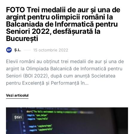
FOTO Trei medalii de aur și una de
argint pentru olimpicii români la
Balcaniada de Informatică pentru
Seniori 2022, desfășurată la
București
15 octombrie 2022
Ș.L.
Elevii români au obținut trei medalii de aur și una de
argint la Olimpiada Balcanică de Informatică pentru
Seniori (BOI 2022), după cum anunță Societatea
pentru Excelență și Performanță în…
Vezi articolul
Știri