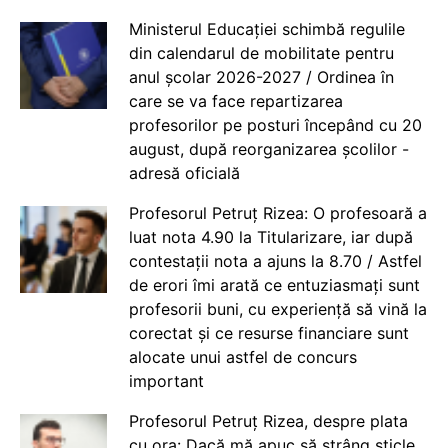
Ministerul Educației schimbă regulile
din calendarul de mobilitate pentru
anul școlar 2026-2027 / Ordinea în
care se va face repartizarea
profesorilor pe posturi începând cu 20
august, după reorganizarea școlilor -
adresă oficială
Profesorul Petruț Rizea: O profesoară a
luat nota 4.90 la Titularizare, iar după
contestații nota a ajuns la 8.70 / Astfel
de erori îmi arată ce entuziasmați sunt
profesorii buni, cu experiență să vină la
corectat și ce resurse financiare sunt
alocate unui astfel de concurs
important
Profesorul Petruț Rizea, despre plata
cu ora: Dacă mă apuc să strâng sticle