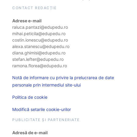
CONTACT REDACȚIE
Adrese e-mail
raluca.pantazi@edupedu.ro
mihai.peticila@edupedu.ro
costin.ionescu@edupedu.ro
alexa.stanescu@edupedu.ro
diana.ghimisi@edupedu.ro
stefan.lefter@edupedu.ro
ramona.florea@edupedu.ro
Notă de informare cu privire la prelucrarea de date
personale prin intermediul site-ului
Politica de cookie
Modifică setarile cookie-urilor
PUBLICITATE ȘI PARTENERIATE
Adresă de e-mail