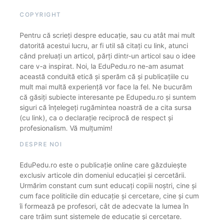
COPYRIGHT
Pentru că scrieți despre educație, sau cu atât mai mult
datorită acestui lucru, ar fi util să citați cu link, atunci
când preluați un articol, părți dintr-un articol sau o idee
care v-a inspirat. Noi, la EduPedu.ro ne-am asumat
această conduită etică și sperăm că și publicațiile cu
mult mai multă experiență vor face la fel. Ne bucurăm
că găsiți subiecte interesante pe Edupedu.ro și suntem
siguri că înțelegeți rugămintea noastră de a cita sursa
(cu link), ca o declarație reciprocă de respect și
profesionalism. Vă mulțumim!
DESPRE NOI
EduPedu.ro este o publicație online care găzduiește
exclusiv articole din domeniul educației și cercetării.
Urmărim constant cum sunt educați copiii noștri, cine și
cum face politicile din educație și cercetare, cine și cum
îi formează pe profesori, cât de adecvate la lumea în
care trăim sunt sistemele de educație și cercetare.