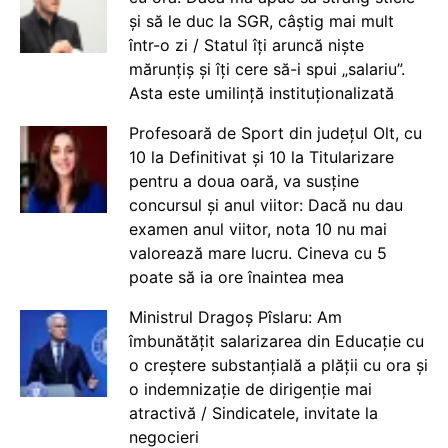
și să le duc la SGR, câștig mai mult
într-o zi / Statul îți aruncă niște
mărunțiș și îți cere să-i spui „salariu”.
Asta este umilință instituționalizată
Profesoară de Sport din județul Olt, cu
10 la Definitivat și 10 la Titularizare
pentru a doua oară, va susține
concursul și anul viitor: Dacă nu dau
examen anul viitor, nota 10 nu mai
valorează mare lucru. Cineva cu 5
poate să ia ore înaintea mea
Ministrul Dragoș Pîslaru: Am
îmbunătățit salarizarea din Educație cu
o creștere substanțială a plății cu ora și
o indemnizație de dirigenție mai
atractivă / Sindicatele, invitate la
negocieri