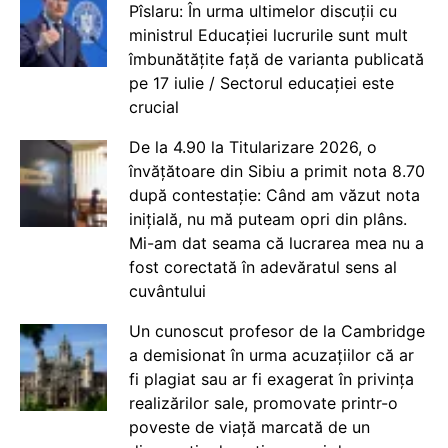
Pîslaru: În urma ultimelor discuții cu
ministrul Educației lucrurile sunt mult
îmbunătățite față de varianta publicată
pe 17 iulie / Sectorul educației este
crucial
De la 4.90 la Titularizare 2026, o
învățătoare din Sibiu a primit nota 8.70
după contestație: Când am văzut nota
inițială, nu mă puteam opri din plâns.
Mi-am dat seama că lucrarea mea nu a
fost corectată în adevăratul sens al
cuvântului
Un cunoscut profesor de la Cambridge
a demisionat în urma acuzațiilor că ar
fi plagiat sau ar fi exagerat în privința
realizărilor sale, promovate printr-o
poveste de viață marcată de un