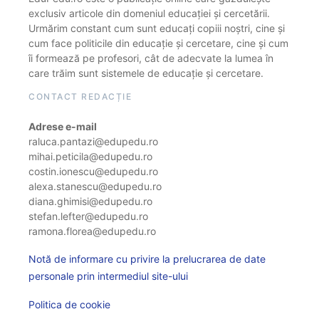
exclusiv articole din domeniul educației și cercetării.
Urmărim constant cum sunt educați copiii noștri, cine și
cum face politicile din educație și cercetare, cine și cum
îi formează pe profesori, cât de adecvate la lumea în
care trăim sunt sistemele de educație și cercetare.
CONTACT REDACȚIE
Adrese e-mail
raluca.pantazi@edupedu.ro
mihai.peticila@edupedu.ro
costin.ionescu@edupedu.ro
alexa.stanescu@edupedu.ro
diana.ghimisi@edupedu.ro
stefan.lefter@edupedu.ro
ramona.florea@edupedu.ro
Notă de informare cu privire la prelucrarea de date
personale prin intermediul site-ului
Politica de cookie