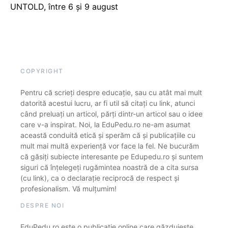
UNTOLD, între 6 și 9 august
COPYRIGHT
Pentru că scrieți despre educație, sau cu atât mai mult
datorită acestui lucru, ar fi util să citați cu link, atunci
când preluați un articol, părți dintr-un articol sau o idee
care v-a inspirat. Noi, la EduPedu.ro ne-am asumat
această conduită etică și sperăm că și publicațiile cu
mult mai multă experiență vor face la fel. Ne bucurăm
că găsiți subiecte interesante pe Edupedu.ro și suntem
siguri că înțelegeți rugămintea noastră de a cita sursa
(cu link), ca o declarație reciprocă de respect și
profesionalism. Vă mulțumim!
DESPRE NOI
EduPedu.ro este o publicație online care găzduiește