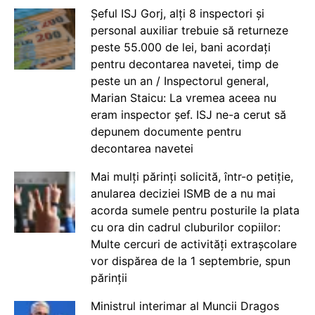
Șeful ISJ Gorj, alți 8 inspectori și
personal auxiliar trebuie să returneze
peste 55.000 de lei, bani acordați
pentru decontarea navetei, timp de
peste un an / Inspectorul general,
Marian Staicu: La vremea aceea nu
eram inspector șef. ISJ ne-a cerut să
depunem documente pentru
decontarea navetei
Mai mulți părinți solicită, într-o petiție,
anularea deciziei ISMB de a nu mai
acorda sumele pentru posturile la plata
cu ora din cadrul cluburilor copiilor:
Multe cercuri de activități extrașcolare
vor dispărea de la 1 septembrie, spun
părinții
Ministrul interimar al Muncii Dragos