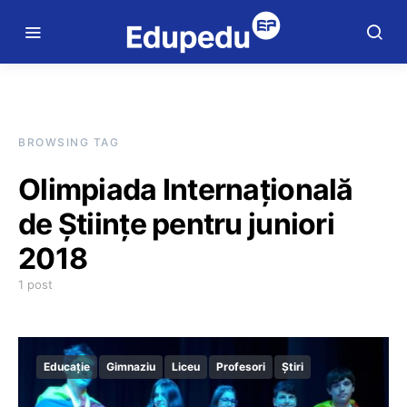
BROWSING TAG
Olimpiada Internațională
de Științe pentru juniori
2018
1 post
Educație
Gimnaziu
Liceu
Profesori
Știri