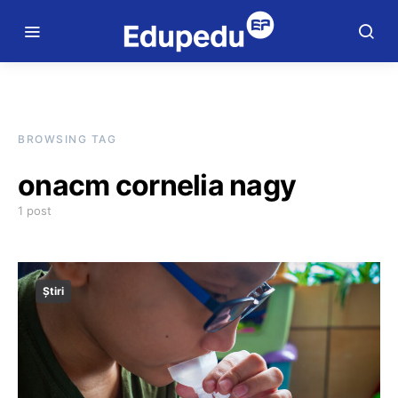
BROWSING TAG
onacm cornelia nagy
1 post
Știri