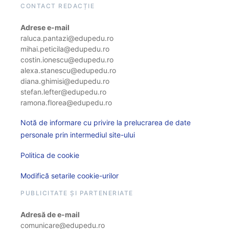
CONTACT REDACȚIE
Adrese e-mail
raluca.pantazi@edupedu.ro
mihai.peticila@edupedu.ro
costin.ionescu@edupedu.ro
alexa.stanescu@edupedu.ro
diana.ghimisi@edupedu.ro
stefan.lefter@edupedu.ro
ramona.florea@edupedu.ro
Notă de informare cu privire la prelucrarea de date
personale prin intermediul site-ului
Politica de cookie
Modifică setarile cookie-urilor
PUBLICITATE ȘI PARTENERIATE
Adresă de e-mail
comunicare@edupedu.ro