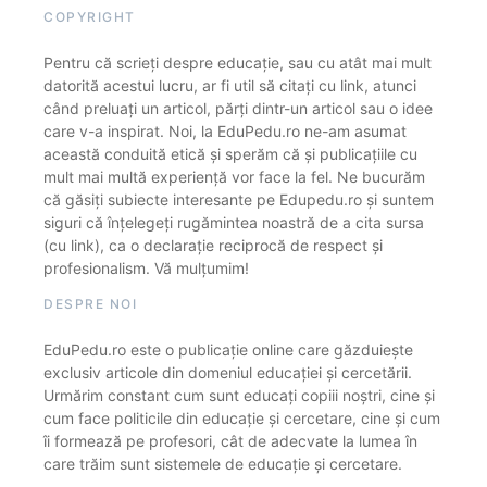
COPYRIGHT
Pentru că scrieți despre educație, sau cu atât mai mult
datorită acestui lucru, ar fi util să citați cu link, atunci
când preluați un articol, părți dintr-un articol sau o idee
care v-a inspirat. Noi, la EduPedu.ro ne-am asumat
această conduită etică și sperăm că și publicațiile cu
mult mai multă experiență vor face la fel. Ne bucurăm
că găsiți subiecte interesante pe Edupedu.ro și suntem
siguri că înțelegeți rugămintea noastră de a cita sursa
(cu link), ca o declarație reciprocă de respect și
profesionalism. Vă mulțumim!
DESPRE NOI
EduPedu.ro este o publicație online care găzduiește
exclusiv articole din domeniul educației și cercetării.
Urmărim constant cum sunt educați copiii noștri, cine și
cum face politicile din educație și cercetare, cine și cum
îi formează pe profesori, cât de adecvate la lumea în
care trăim sunt sistemele de educație și cercetare.