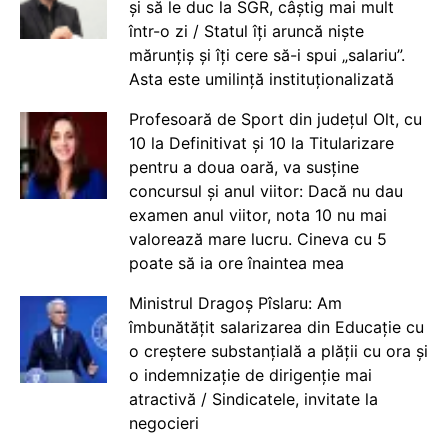
și să le duc la SGR, câștig mai mult
într-o zi / Statul îți aruncă niște
mărunțiș și îți cere să-i spui „salariu”.
Asta este umilință instituționalizată
Profesoară de Sport din județul Olt, cu
10 la Definitivat și 10 la Titularizare
pentru a doua oară, va susține
concursul și anul viitor: Dacă nu dau
examen anul viitor, nota 10 nu mai
valorează mare lucru. Cineva cu 5
poate să ia ore înaintea mea
Ministrul Dragoș Pîslaru: Am
îmbunătățit salarizarea din Educație cu
o creștere substanțială a plății cu ora și
o indemnizație de dirigenție mai
atractivă / Sindicatele, invitate la
negocieri