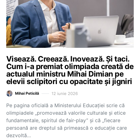
Visează. Creează. Inovează. Și taci.
Cum i-a premiat olimpiada creată de
actualul ministru Mihai Dimian pe
elevii sclipitori cu opacitate și jigniri
12 iunie 2026
Mihai Peticilă
Pe pagina oficială a Ministerului Educației scrie că
olimpiadele „promovează valorile culturale și etice
fundamentale, spiritul de fair-play” și că „fiecare
persoană are dreptul să primească o educație care
dezvoltă…