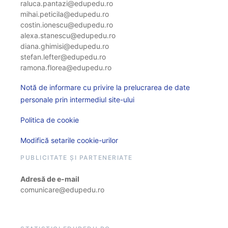
raluca.pantazi@edupedu.ro
mihai.peticila@edupedu.ro
costin.ionescu@edupedu.ro
alexa.stanescu@edupedu.ro
diana.ghimisi@edupedu.ro
stefan.lefter@edupedu.ro
ramona.florea@edupedu.ro
Notă de informare cu privire la prelucrarea de date
personale prin intermediul site-ului
Politica de cookie
Modifică setarile cookie-urilor
PUBLICITATE ȘI PARTENERIATE
Adresă de e-mail
comunicare@edupedu.ro