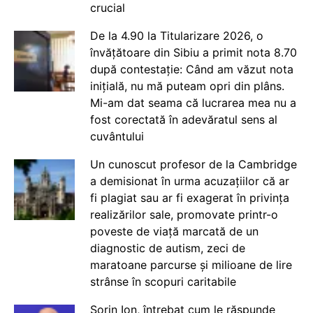
crucial
De la 4.90 la Titularizare 2026, o
învățătoare din Sibiu a primit nota 8.70
după contestație: Când am văzut nota
inițială, nu mă puteam opri din plâns.
Mi-am dat seama că lucrarea mea nu a
fost corectată în adevăratul sens al
cuvântului
Un cunoscut profesor de la Cambridge
a demisionat în urma acuzațiilor că ar
fi plagiat sau ar fi exagerat în privința
realizărilor sale, promovate printr-o
poveste de viață marcată de un
diagnostic de autism, zeci de
maratoane parcurse și milioane de lire
strânse în scopuri caritabile
Sorin Ion, întrebat cum le răspunde