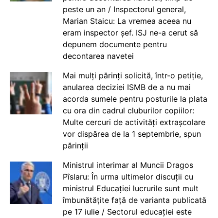
peste un an / Inspectorul general,
Marian Staicu: La vremea aceea nu
eram inspector șef. ISJ ne-a cerut să
depunem documente pentru
decontarea navetei
Mai mulți părinți solicită, într-o petiție,
anularea deciziei ISMB de a nu mai
acorda sumele pentru posturile la plata
cu ora din cadrul cluburilor copiilor:
Multe cercuri de activități extrașcolare
vor dispărea de la 1 septembrie, spun
părinții
Ministrul interimar al Muncii Dragos
Pîslaru: În urma ultimelor discuții cu
ministrul Educației lucrurile sunt mult
îmbunătățite față de varianta publicată
pe 17 iulie / Sectorul educației este