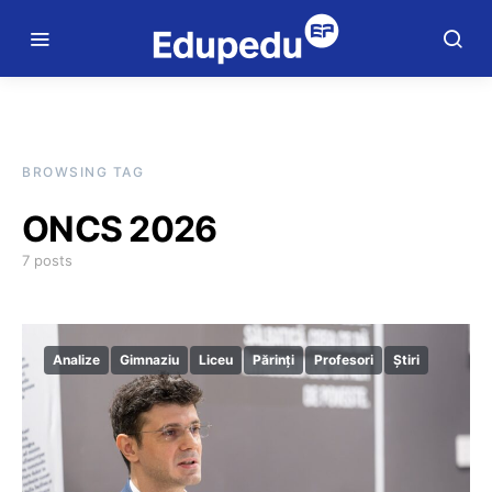
BROWSING TAG
ONCS 2026
7 posts
Analize
Gimnaziu
Liceu
Părinți
Profesori
Știri