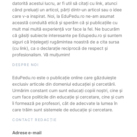
datorită acestui lucru, ar fi util să citați cu link, atunci
când preluați un articol, părți dintr-un articol sau o idee
care v-a inspirat. Noi, la EduPedu.ro ne-am asumat
această conduită etică și sperăm că și publicațiile cu
mult mai multă experiență vor face la fel. Ne bucurăm
că găsiți subiecte interesante pe Edupedu.ro și suntem
siguri că înțelegeți rugămintea noastră de a cita sursa
(cu link), ca o declarație reciprocă de respect și
profesionalism. Vă mulțumim!
DESPRE NOI
EduPedu.ro este o publicație online care găzduiește
exclusiv articole din domeniul educației și cercetării.
Urmărim constant cum sunt educați copiii noștri, cine și
cum face politicile din educație și cercetare, cine și cum
îi formează pe profesori, cât de adecvate la lumea în
care trăim sunt sistemele de educație și cercetare.
CONTACT REDACȚIE
Adrese e-mail