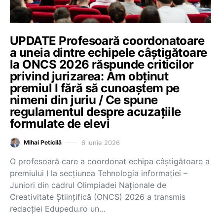
UPDATE Profesoară coordonatoare
a uneia dintre echipele câștigătoare
la ONCS 2026 răspunde criticilor
privind jurizarea: Am obținut
premiul I fără să cunoaștem pe
nimeni din juriu / Ce spune
regulamentul despre acuzațiile
formulate de elevi
6 iunie 2026
Mihai Peticilă
O profesoară care a coordonat echipa câștigătoare a
premiului I la secțiunea Tehnologia informației –
Juniori din cadrul Olimpiadei Naționale de
Creativitate Științifică (ONCS) 2026 a transmis
redacției Edupedu.ro un…