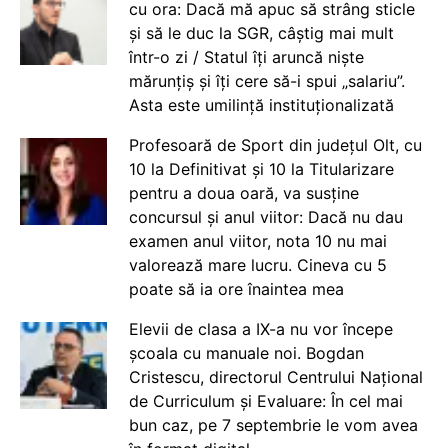
cu ora: Dacă mă apuc să strâng sticle
și să le duc la SGR, câștig mai mult
într-o zi / Statul îți aruncă niște
mărunțiș și îți cere să-i spui „salariu”.
Asta este umilință instituționalizată
Profesoară de Sport din județul Olt, cu
10 la Definitivat și 10 la Titularizare
pentru a doua oară, va susține
concursul și anul viitor: Dacă nu dau
examen anul viitor, nota 10 nu mai
valorează mare lucru. Cineva cu 5
poate să ia ore înaintea mea
Elevii de clasa a IX-a nu vor începe
școala cu manuale noi. Bogdan
Cristescu, directorul Centrului Național
de Curriculum și Evaluare: În cel mai
bun caz, pe 7 septembrie le vom avea