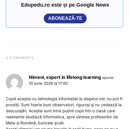
Edupedu.ro este și pe Google News
ABONEAZĂ-TE
3 COMMENTS
Nimeni, expert in lifelong learning
spune:
10 iunie 2026 la 17:00
Copiii aceștia cu tehnologia informației la degetul mic nu pot fi
prostiți. Sunt foarte buni observatori, riguroși și nu cedează la
descurajări. Aceștia sunt între puținii copii într-o clasă care
realmente studiază Informatica, spre uimirea profesorilor de
Mate și Română, buricele școlii.
Acești olimpici vor ocupa locurile in scoli bune, ceea ce nu e