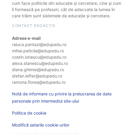
cum face politicile din educație și cercetare, cine și cum
îi formează pe profesori, cât de adecvate la lumea în
care trăim sunt sistemele de educație și cercetare.
CONTACT REDACȚIE
Adrese e-mail
raluca.pantazi@edupedu.ro
mihai.peticila@edupedu.ro
costin.ionescu@edupedu.ro
alexa.stanescu@edupedu.ro
diana.ghimisi@edupedu.ro
stefan.lefter@edupedu.ro
ramona.florea@edupedu.ro
Notă de informare cu privire la prelucrarea de date
personale prin intermediul site-ului
Politica de cookie
Modifică setarile cookie-urilor