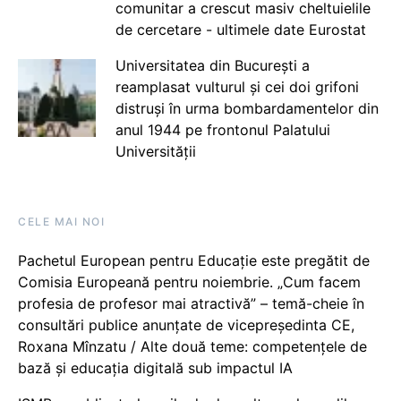
comunitar a crescut masiv cheltuielile
de cercetare - ultimele date Eurostat
Universitatea din București a
reamplasat vulturul și cei doi grifoni
distruși în urma bombardamentelor din
anul 1944 pe frontonul Palatului
Universității
CELE MAI NOI
Pachetul European pentru Educație este pregătit de
Comisia Europeană pentru noiembrie. „Cum facem
profesia de profesor mai atractivă” – temă-cheie în
consultări publice anunțate de vicepreședinta CE,
Roxana Mînzatu / Alte două teme: competențele de
bază și educația digitală sub impactul IA