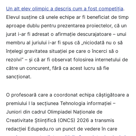
Un alt elev olimpic a descris cum a fost competiția
.
Elevul susține că unele echipe ar fi beneficiat de timp
aproape dublu pentru prezentarea proiectelor, că un
jurat i-ar fi adresat o afirmație descurajatoare – unui
membru al juriului i-ar fi spus că „niciodată nu o să
înțelegi gravitatea situației pe care o încerci să o
rezolvi” – și că ar fi observat folosirea internetului de
către un concurent, fără ca acest lucru să fie
sancționat.
O profesoară care a coordonat echipa câștigătoare a
premiului I la secțiunea Tehnologia informației –
Juniori din cadrul Olimpiadei Naționale de
Creativitate Științifică (ONCS) 2026 a transmis
redacției Edupedu.ro un punct de vedere în care