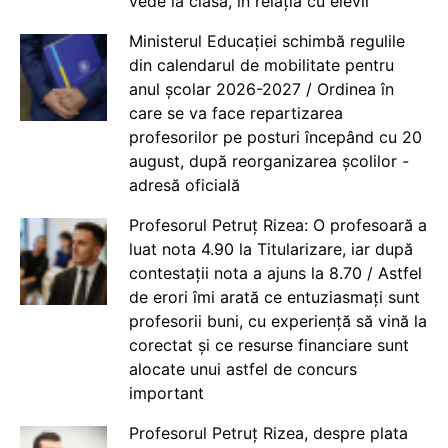
vede la clasă, în relația cu elevii
Ministerul Educației schimbă regulile
din calendarul de mobilitate pentru
anul școlar 2026-2027 / Ordinea în
care se va face repartizarea
profesorilor pe posturi începând cu 20
august, după reorganizarea școlilor -
adresă oficială
Profesorul Petruț Rizea: O profesoară a
luat nota 4.90 la Titularizare, iar după
contestații nota a ajuns la 8.70 / Astfel
de erori îmi arată ce entuziasmați sunt
profesorii buni, cu experiență să vină la
corectat și ce resurse financiare sunt
alocate unui astfel de concurs
important
Profesorul Petruț Rizea, despre plata