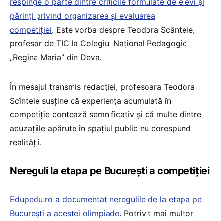
respinge o parte dintre criticile formulate de elevi și
părinți privind organizarea și evaluarea
competiției
. Este vorba despre Teodora Scânteie,
profesor de TIC la Colegiul Național Pedagogic
„Regina Maria” din Deva.
În mesajul transmis redacției, profesoara Teodora
Scînteie susține că experiența acumulată în
competiție contează semnificativ și că multe dintre
acuzațiile apărute în spațiul public nu corespund
realității.
Nereguli la etapa pe București a competiției
Edupedu.ro a documentat neregulile de la etapa pe
București a acestei olimpiade
. Potrivit mai multor