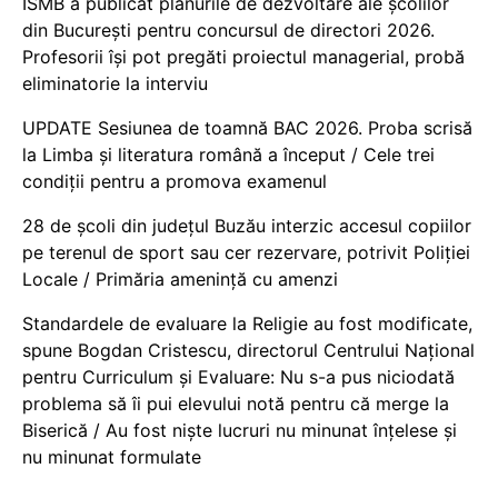
ISMB a publicat planurile de dezvoltare ale școlilor
din București pentru concursul de directori 2026.
Profesorii își pot pregăti proiectul managerial, probă
eliminatorie la interviu
UPDATE Sesiunea de toamnă BAC 2026. Proba scrisă
la Limba și literatura română a început / Cele trei
condiții pentru a promova examenul
28 de școli din județul Buzău interzic accesul copiilor
pe terenul de sport sau cer rezervare, potrivit Poliției
Locale / Primăria amenință cu amenzi
Standardele de evaluare la Religie au fost modificate,
spune Bogdan Cristescu, directorul Centrului Național
pentru Curriculum și Evaluare: Nu s-a pus niciodată
problema să îi pui elevului notă pentru că merge la
Biserică / Au fost niște lucruri nu minunat înțelese și
nu minunat formulate