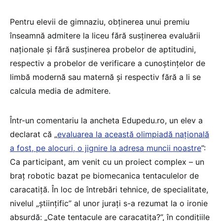
Pentru elevii de gimnaziu, obținerea unui premiu
înseamnă admitere la liceu fără susținerea evaluării
naționale și fără susținerea probelor de aptitudini,
respectiv a probelor de verificare a cunoștințelor de
limbă modernă sau maternă și respectiv fără a li se
calcula media de admitere.
Într-un comentariu la ancheta Edupedu.ro, un elev a
declarat că „
evaluarea la această olimpiadă națională
a fost, pe alocuri, o jignire la adresa muncii noastre
”:
Ca participant, am venit cu un proiect complex – un
braț robotic bazat pe biomecanica tentaculelor de
caracatiță. În loc de întrebări tehnice, de specialitate,
nivelul „științific” al unor jurați s-a rezumat la o ironie
absurdă: „Cate tentacule are caracatița?”, în condițiile