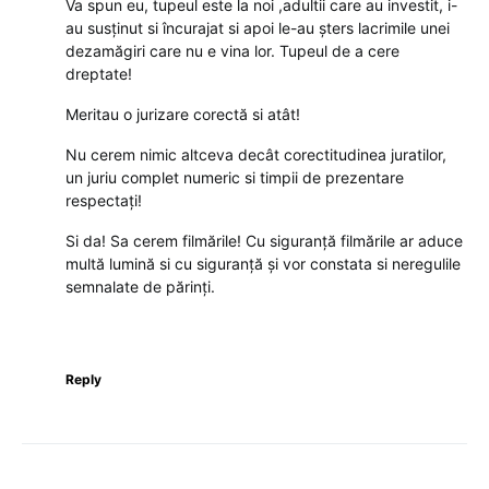
Va spun eu, tupeul este la noi ,adultii care au investit, i-
au susținut si încurajat si apoi le-au șters lacrimile unei
dezamăgiri care nu e vina lor. Tupeul de a cere
dreptate!
Meritau o jurizare corectă si atât!
Nu cerem nimic altceva decât corectitudinea juratilor,
un juriu complet numeric si timpii de prezentare
respectați!
Si da! Sa cerem filmările! Cu siguranță filmările ar aduce
multă lumină si cu siguranță și vor constata si neregulile
semnalate de părinți.
Reply