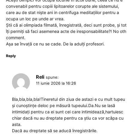
convenabil pentru copiii lipitoarelor corupte ale sistemului,
care au de stat niște ani in centrifuga meditațiilor pentru a
ocupa un loc pe unde ar vrea.
Știi că ai olimpiada filmată, înregistrată, deci sunt probe, și tot
îți permiți să faci asemenea acte de iresponsabilitate?! No oth
comment.
Așa se învață ce nu se cade. De la adulți profesori.
Reply
Reli
spune:
11 iunie 2026 la 16:26
Bla,bla,bla,bla!Tineretul din ziua de astazi e cu mult tupeu
și cunoștințe deloc pe măsură tupeului.Da.Nu se lasă
intimidați pentru ca ei sunt cei care intimidează,hartuiesc
chiar dacă nu au dreptate pentru ca știu ca vor scăpa cu
asta.
Dacă au dreptate să se aducă înregistrările.