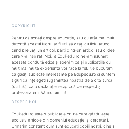
COPYRIGHT
Pentru că scrieți despre educație, sau cu atât mai mult
datorită acestui lucru, ar fi util să citați cu link, atunci
când preluați un articol, părți dintr-un articol sau o idee
care v-a inspirat. Noi, la EduPedu.ro ne-am asumat
această conduită etică și sperăm că și publicațiile cu
mult mai multă experiență vor face la fel. Ne bucurăm
că găsiți subiecte interesante pe Edupedu.ro și suntem
siguri că înțelegeți rugămintea noastră de a cita sursa
(cu link), ca o declarație reciprocă de respect și
profesionalism. Vă mulțumim!
DESPRE NOI
EduPedu.ro este o publicație online care găzduiește
exclusiv articole din domeniul educației și cercetării.
Urmărim constant cum sunt educați copiii noștri, cine și