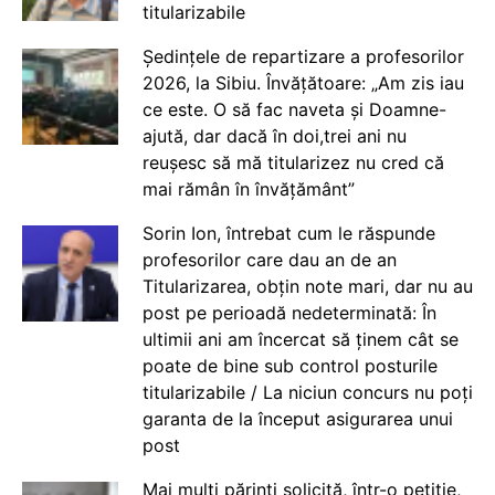
titularizabile
Ședințele de repartizare a profesorilor
2026, la Sibiu. Învățătoare: „Am zis iau
ce este. O să fac naveta și Doamne-
ajută, dar dacă în doi,trei ani nu
reușesc să mă titularizez nu cred că
mai rămân în învățământ”
Sorin Ion, întrebat cum le răspunde
profesorilor care dau an de an
Titularizarea, obțin note mari, dar nu au
post pe perioadă nedeterminată: În
ultimii ani am încercat să ținem cât se
poate de bine sub control posturile
titularizabile / La niciun concurs nu poți
garanta de la început asigurarea unui
post
Mai mulți părinți solicită, într-o petiție,