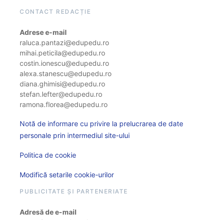
CONTACT REDACȚIE
Adrese e-mail
raluca.pantazi@edupedu.ro
mihai.peticila@edupedu.ro
costin.ionescu@edupedu.ro
alexa.stanescu@edupedu.ro
diana.ghimisi@edupedu.ro
stefan.lefter@edupedu.ro
ramona.florea@edupedu.ro
Notă de informare cu privire la prelucrarea de date
personale prin intermediul site-ului
Politica de cookie
Modifică setarile cookie-urilor
PUBLICITATE ȘI PARTENERIATE
Adresă de e-mail