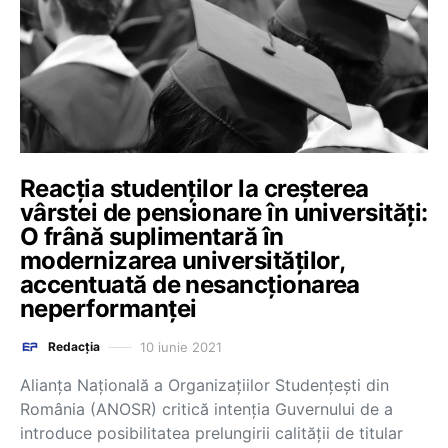
Reacția studenților la creșterea
vârstei de pensionare în universități:
O frână suplimentară în
modernizarea universităților,
accentuată de nesancționarea
neperformanței
10 iunie 2021
Redacția
Alianța Națională a Organizațiilor Studențești din
România (ANOSR) critică intenția Guvernului de a
introduce posibilitatea prelungirii calității de titular