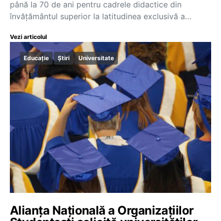
până la 70 de ani pentru cadrele didactice din
învățământul superior la latitudinea exclusivă a…
Vezi articolul
Educație
Știri
Universitate
Alianța Națională a Organizațiilor