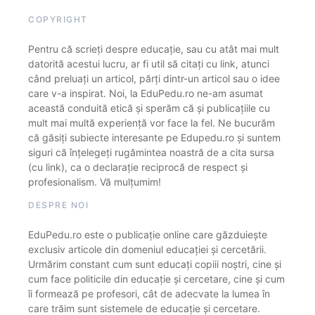
COPYRIGHT
Pentru că scrieți despre educație, sau cu atât mai mult
datorită acestui lucru, ar fi util să citați cu link, atunci
când preluați un articol, părți dintr-un articol sau o idee
care v-a inspirat. Noi, la EduPedu.ro ne-am asumat
această conduită etică și sperăm că și publicațiile cu
mult mai multă experiență vor face la fel. Ne bucurăm
că găsiți subiecte interesante pe Edupedu.ro și suntem
siguri că înțelegeți rugămintea noastră de a cita sursa
(cu link), ca o declarație reciprocă de respect și
profesionalism. Vă mulțumim!
DESPRE NOI
EduPedu.ro este o publicație online care găzduiește
exclusiv articole din domeniul educației și cercetării.
Urmărim constant cum sunt educați copiii noștri, cine și
cum face politicile din educație și cercetare, cine și cum
îi formează pe profesori, cât de adecvate la lumea în
care trăim sunt sistemele de educație și cercetare.