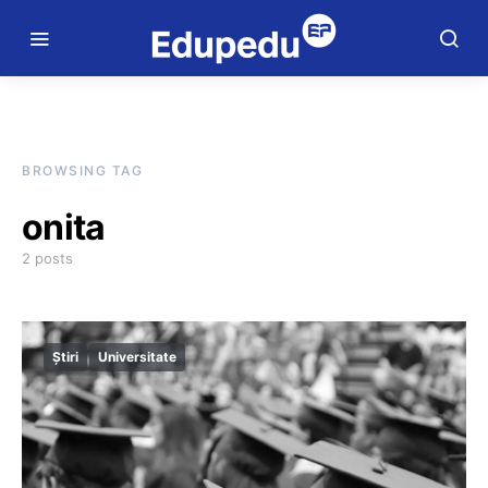
BROWSING TAG
onita
2 posts
Știri
Universitate