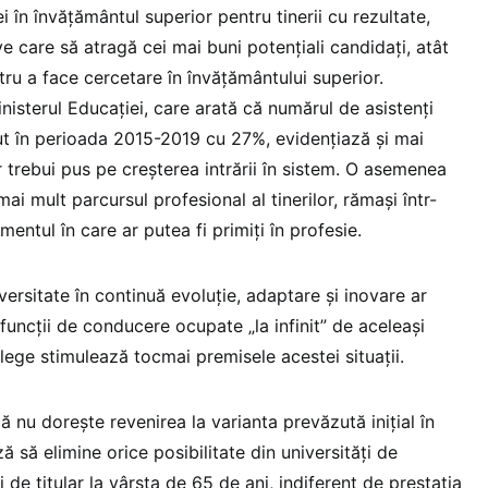
i în învățământul superior pentru tinerii cu rezultate,
e care să atragă cei mai buni potențiali candidați, atât
tru a face cercetare în învățământului superior.
inisterul Educației, care arată că numărul de asistenți
ăzut în perioada 2015-2019 cu 27%, evidențiază și mai
 trebui pus pe creșterea intrării în sistem. O asemenea
ai mult parcursul profesional al tinerilor, rămași într-
mentul în care ar putea fi primiți în profesie.
versitate în continuă evoluție, adaptare și inovare ar
funcții de conducere ocupate „la infinit” de aceleași
e lege stimulează tocmai premisele acestei situații.
ă nu dorește revenirea la varianta prevăzută inițial în
ă să elimine orice posibilitate din universități de
i de titular la vârsta de 65 de ani, indiferent de prestația