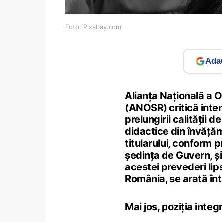
Foto: Pixabay.com
Adau
Alianța Națională a O
(ANOSR) critică inten
prelungirii calității 
didactice din învățăm
titularului, conform pr
ședința de Guvern, și
acestei prevederi lip
România, se arată în
Mai jos, poziția inte