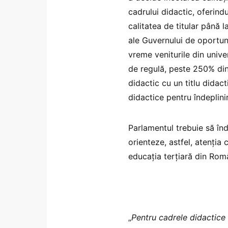
cadrului didactic, oferindu
calitatea de titular până 
ale Guvernului de oportun
vreme veniturile din unive
de regulă, peste 250% din 
didactic cu un titlu didact
didactice pentru îndeplin
Parlamentul trebuie să în
orienteze, astfel, atenția 
educația terțiară din Rom
„
Pentru cadrele didactice 