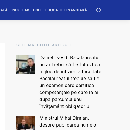
OALĂ
NEXTLAB.TECH
EDUCAȚIE FINANCIARĂ
CELE MAI CITITE ARTICOLE
Daniel David: Bacalaureatul
nu ar trebui să fie folosit ca
mijloc de intrare la facultate.
Bacalaureatul trebuie să fie
un examen care certifică
competențele pe care le ai
după parcursul unui
învățământ obligatoriu
Ministrul Mihai Dimian,
despre publicarea numelor