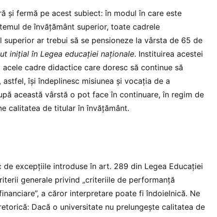
ară și fermă pe acest subiect: în modul în care este
temul de învățământ superior, toate cadrele
l superior ar trebui să se pensioneze la vârsta de 65 de
t inițial în Legea educației naționale
. Instituirea acestei
ă acele cadre didactice care doresc să continue să
 astfel, își îndeplinesc misiunea și vocația de a
upă această vârstă o pot face în continuare, în regim de
ne calitatea de titular în învățământ.
 de excepțiile introduse în art. 289 din Legea Educației
iterii generale privind „criteriile de performanță
 financiare”, a căror interpretare poate fi îndoielnică. Ne
retorică: Dacă o universitate nu prelungește calitatea de