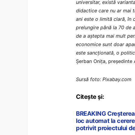
universitar, există variant
didactice care nu ar mai t
ani este o limită clară, în
prelungire până la 70 de a
de a aștepta mai mult pent
economice sunt doar apare
este sancționată, o polit
Șerban Onița, președint
Sursă foto: Pixabay.com
Citește și:
BREAKING Creșterea v
loc automat la cerere
potrivit proiectului 