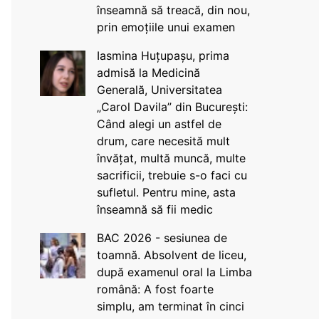
înseamnă să treacă, din nou,
prin emoțiile unui examen
Iasmina Huțupașu, prima
admisă la Medicină
Generală, Universitatea
„Carol Davila” din București:
Când alegi un astfel de
drum, care necesită mult
învățat, multă muncă, multe
sacrificii, trebuie s-o faci cu
sufletul. Pentru mine, asta
înseamnă să fii medic
BAC 2026 - sesiunea de
toamnă. Absolvent de liceu,
după examenul oral la Limba
română: A fost foarte
simplu, am terminat în cinci