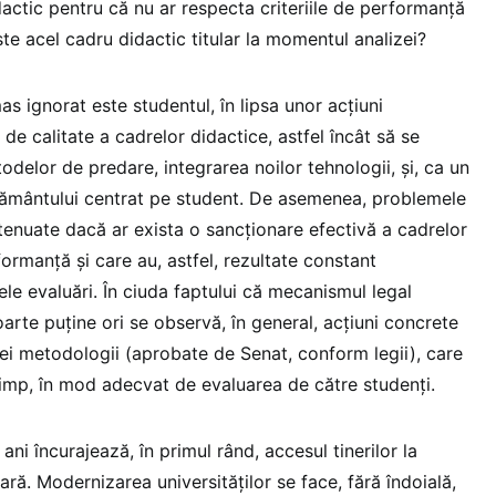
dactic pentru că nu ar respecta criteriile de performanță
te acel cadru didactic titular la momentul analizei?
as ignorat este studentul, în lipsa unor acțiuni
de calitate a cadrelor didactice, astfel încât să se
delor de predare, integrarea noilor tehnologii, și, ca un
țământului centrat pe student. De asemenea, problemele
tenuate dacă ar exista o sancționare efectivă a cadrelor
ormanță și care au, astfel, rezultate constant
tele evaluări. În ciuda faptului că mecanismul legal
foarte puține ori se observă, în general, acțiuni concrete
ei metodologii (aprobate de Senat, conform legii), care
 timp, în mod adecvat de evaluarea de către studenți.
ni încurajează, în primul rând, accesul tinerilor la
ară. Modernizarea universităților se face, fără îndoială,