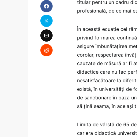
titular pentru un cadru di
profesională, de ce mai es
În această ecuație cel răm
privind formarea continuă 
asigure îmbunătățirea meto
corolar, respectarea învă
cauzate de măsură ar fi a
didactice care nu fac perf
nesatisfăcătoare la diferi
există, în universități de 
de sancționare în baza un
să țină seama, în același
Limita de vârstă de 65 de a
cariera didactică universit