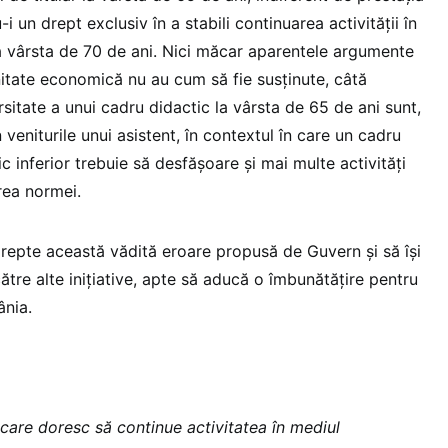
-i un drept exclusiv în a stabili continuarea activității în
la vârsta de 70 de ani. Nici măcar aparentele argumente
itate economică nu au cum să fie susținute, câtă
rsitate a unui cadru didactic la vârsta de 65 de ani sunt,
veniturile unui asistent, în contextul în care un cadru
ic inferior trebuie să desfășoare și mai multe activități
irea normei.
drepte această vădită eroare propusă de Guvern și să își
către alte inițiative, apte să aducă o îmbunătățire pentru
ânia.
care doresc să continue activitatea în mediul