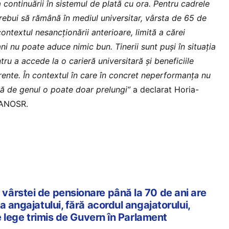
a continuării în sistemul de plată cu ora. Pentru cadrele
rebui să rămână în mediul universitar, vârsta de 65 de
 contextul nesancționării anterioare, limită a cărei
ni nu poate aduce nimic bun. Tinerii sunt puși în situația
ru a accede la o carieră universitară și beneficiile
nte. În contextul în care în concret neperformanța nu
ică de genul o poate doar prelungi”
a declarat Horia-
e ANOSR.
ârstei de pensionare până la 70 de ani are
a angajatului, fără acordul angajatorului,
de lege trimis de Guvern în Parlament