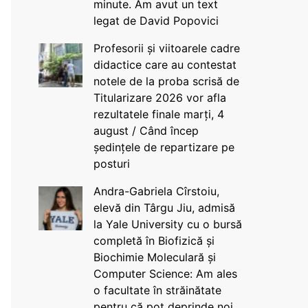
minute. Am avut un text
legat de David Popovici
Profesorii și viitoarele cadre
didactice care au contestat
notele de la proba scrisă de
Titularizare 2026 vor afla
rezultatele finale marți, 4
august / Când încep
ședințele de repartizare pe
posturi
Andra-Gabriela Cîrstoiu,
elevă din Târgu Jiu, admisă
la Yale University cu o bursă
completă în Biofizică și
Biochimie Moleculară și
Computer Science: Am ales
o facultate în străinătate
pentru că pot deprinde noi