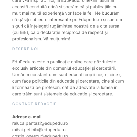
care v-a inspirat. Noi, la EduPedu.ro ne-am asumat
această conduită etică și sperăm că și publicațiile cu
mult mai multă experiență vor face la fel. Ne bucurăm
că găsiți subiecte interesante pe Edupedu.ro și suntem
siguri că înțelegeți rugămintea noastră de a cita sursa
(cu link), ca o declarație reciprocă de respect și
profesionalism. Vă mulțumim!
DESPRE NOI
EduPedu.ro este o publicație online care găzduiește
exclusiv articole din domeniul educației și cercetării.
Urmărim constant cum sunt educați copiii noștri, cine și
cum face politicile din educație și cercetare, cine și cum
îi formează pe profesori, cât de adecvate la lumea în
care trăim sunt sistemele de educație și cercetare.
CONTACT REDACȚIE
Adrese e-mail
raluca.pantazi@edupedu.ro
mihai.peticila@edupedu.ro
costin.ionescu@edupedu.ro