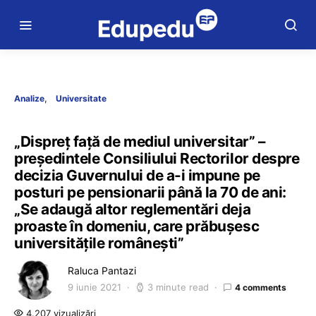
Analize
Universitate
„Dispreț față de mediul universitar” –
președintele Consiliului Rectorilor despre
decizia Guvernului de a-i impune pe
posturi pe pensionarii până la 70 de ani:
„Se adaugă altor reglementări deja
proaste în domeniu, care prăbușesc
universitățile românești”
Raluca Pantazi
9 iunie 2021
3 minute read
4 comments
4.207 vizualizări