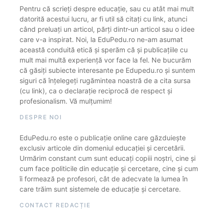
Pentru că scrieți despre educație, sau cu atât mai mult
datorită acestui lucru, ar fi util să citați cu link, atunci
când preluați un articol, părți dintr-un articol sau o idee
care v-a inspirat. Noi, la EduPedu.ro ne-am asumat
această conduită etică și sperăm că și publicațiile cu
mult mai multă experiență vor face la fel. Ne bucurăm
că găsiți subiecte interesante pe Edupedu.ro și suntem
siguri că înțelegeți rugămintea noastră de a cita sursa
(cu link), ca o declarație reciprocă de respect și
profesionalism. Vă mulțumim!
DESPRE NOI
EduPedu.ro este o publicație online care găzduiește
exclusiv articole din domeniul educației și cercetării.
Urmărim constant cum sunt educați copiii noștri, cine și
cum face politicile din educație și cercetare, cine și cum
îi formează pe profesori, cât de adecvate la lumea în
care trăim sunt sistemele de educație și cercetare.
CONTACT REDACȚIE