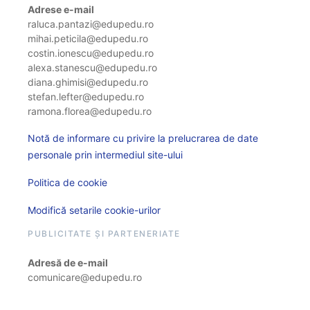
Adrese e-mail
raluca.pantazi@edupedu.ro
mihai.peticila@edupedu.ro
costin.ionescu@edupedu.ro
alexa.stanescu@edupedu.ro
diana.ghimisi@edupedu.ro
stefan.lefter@edupedu.ro
ramona.florea@edupedu.ro
Notă de informare cu privire la prelucrarea de date
personale prin intermediul site-ului
Politica de cookie
Modifică setarile cookie-urilor
PUBLICITATE ȘI PARTENERIATE
Adresă de e-mail
comunicare@edupedu.ro