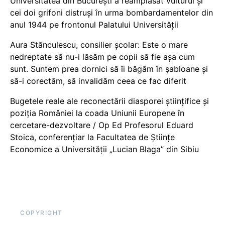
Universitatea din București a reamplasat vulturul și
cei doi grifoni distruși în urma bombardamentelor din
anul 1944 pe frontonul Palatului Universității
Aura Stănculescu, consilier școlar: Este o mare
nedreptate să nu-i lăsăm pe copii să fie așa cum
sunt. Suntem prea dornici să îi băgăm în șabloane și
să-i corectăm, să invalidăm ceea ce fac diferit
Bugetele reale ale reconectării diasporei științifice și
poziția României la coada Uniunii Europene în
cercetare-dezvoltare / Op Ed Profesorul Eduard
Stoica, conferențiar la Facultatea de Științe
Economice a Universității „Lucian Blaga” din Sibiu
COPYRIGHT