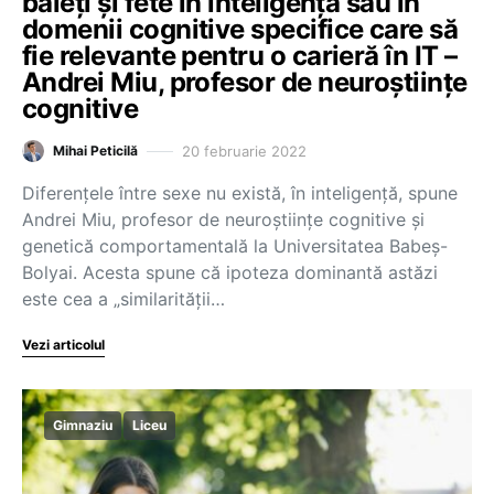
băieți și fete în inteligență sau în
domenii cognitive specifice care să
fie relevante pentru o carieră în IT –
Andrei Miu, profesor de neuroștiințe
cognitive
20 februarie 2022
Mihai Peticilă
Diferențele între sexe nu există, în inteligență, spune
Andrei Miu, profesor de neuroștiințe cognitive și
genetică comportamentală la Universitatea Babeș-
Bolyai. Acesta spune că ipoteza dominantă astăzi
este cea a „similarității…
Vezi articolul
Gimnaziu
Liceu