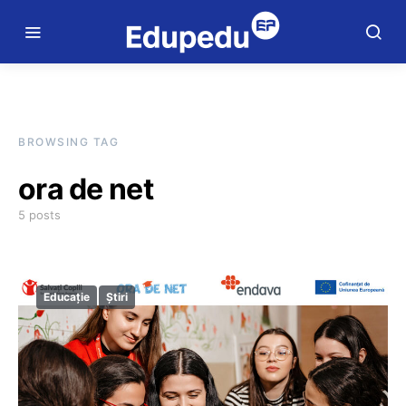
BROWSING TAG
ora de net
5 posts
Educație
Știri