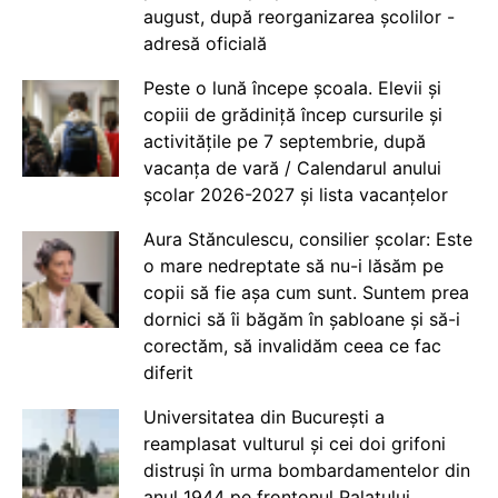
august, după reorganizarea școlilor -
adresă oficială
Peste o lună începe școala. Elevii și
copiii de grădiniță încep cursurile și
activitățile pe 7 septembrie, după
vacanța de vară / Calendarul anului
școlar 2026-2027 și lista vacanțelor
Aura Stănculescu, consilier școlar: Este
o mare nedreptate să nu-i lăsăm pe
copii să fie așa cum sunt. Suntem prea
dornici să îi băgăm în șabloane și să-i
corectăm, să invalidăm ceea ce fac
diferit
Universitatea din București a
reamplasat vulturul și cei doi grifoni
distruși în urma bombardamentelor din
anul 1944 pe frontonul Palatului