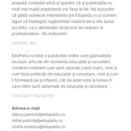
această conduită etică și sperăm că și publicațiile cu
mult mai multă experiență vor face la fel. Ne bucurăm
că găsiți subiecte interesante pe Edupedu.ro și suntem
siguri că înțelegeți rugămintea noastră de a cita sursa
(cu link), ca o declarație reciprocă de respect și
profesionalism. Vă mulțumim!
DESPRE NOI
EduPedu.ro este o publicație online care găzduiește
exclusiv articole din domeniul educației și cercetării.
Urmărim constant cum sunt educați copiii noștri, cine și
cum face politicile din educație și cercetare, cine și cum
îi formează pe profesori, cât de adecvate la lumea în
care trăim sunt sistemele de educație și cercetare.
CONTACT REDACȚIE
Adrese e-mail
raluca.pantazi@edupedu.ro
mihai.peticila@edupedu.ro
costin.ionescu@edupedu.ro