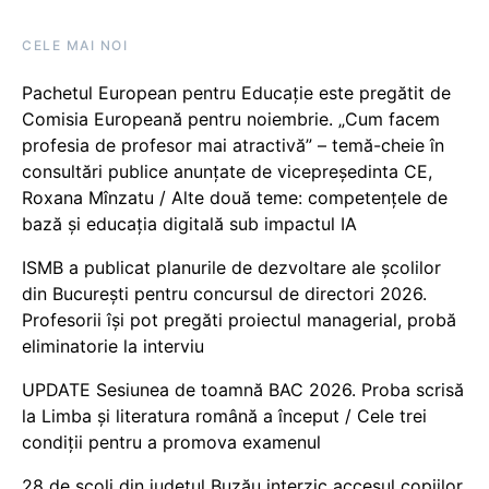
CELE MAI NOI
Pachetul European pentru Educație este pregătit de
Comisia Europeană pentru noiembrie. „Cum facem
profesia de profesor mai atractivă” – temă-cheie în
consultări publice anunțate de vicepreședinta CE,
Roxana Mînzatu / Alte două teme: competențele de
bază și educația digitală sub impactul IA
ISMB a publicat planurile de dezvoltare ale școlilor
din București pentru concursul de directori 2026.
Profesorii își pot pregăti proiectul managerial, probă
eliminatorie la interviu
UPDATE Sesiunea de toamnă BAC 2026. Proba scrisă
la Limba și literatura română a început / Cele trei
condiții pentru a promova examenul
28 de școli din județul Buzău interzic accesul copiilor