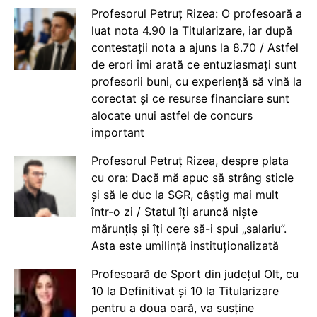
Profesorul Petruț Rizea: O profesoară a
luat nota 4.90 la Titularizare, iar după
contestații nota a ajuns la 8.70 / Astfel
de erori îmi arată ce entuziasmați sunt
profesorii buni, cu experiență să vină la
corectat și ce resurse financiare sunt
alocate unui astfel de concurs
important
Profesorul Petruț Rizea, despre plata
cu ora: Dacă mă apuc să strâng sticle
și să le duc la SGR, câștig mai mult
într-o zi / Statul îți aruncă niște
mărunțiș și îți cere să-i spui „salariu”.
Asta este umilință instituționalizată
Profesoară de Sport din județul Olt, cu
10 la Definitivat și 10 la Titularizare
pentru a doua oară, va susține