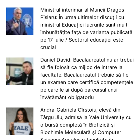
Ministrul interimar al Muncii Dragos
Pîslaru: În urma ultimelor discuții cu
ministrul Educației lucrurile sunt mult
îmbunătățite față de varianta publicată
pe 17 iulie / Sectorul educației este
crucial
Daniel David: Bacalaureatul nu ar trebui
să fie folosit ca mijloc de intrare la
facultate. Bacalaureatul trebuie să fie
un examen care certifică competențele
pe care le ai după parcursul unui
învățământ obligatoriu
Andra-Gabriela Cîrstoiu, elevă din
Târgu Jiu, admisă la Yale University cu
o bursă completă în Biofizică și
Biochimie Moleculară și Computer
Science: Am ales o facultate în