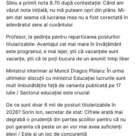
Sibiu a primit nota 8.70 după contestație: Când am
văzut nota inițială, nu mă puteam opri din plâns. Mi-
am dat seama că lucrarea mea nu a fost corectată în
adevăratul sens al cuvântului
Profesor, la ședința pentru repartizarea posturilor
titularizabile: Avantajul cel mai mare în învățământ
este programul, e mai lejer, știi că vacanțele sunt
vacanţe, știi că te poți bucura de un anumit timp liber
Ministrul interimar al Muncii Dragos Pîslaru: În urma
ultimelor discuții cu ministrul Educației lucrurile sunt
mult îmbunătățite față de varianta publicată pe 17
iulie / Sectorul educației este crucial
De ce sunt doar 6 mii de posturi titularizabile în
2026? Sorin Ion, secretar de stat: Cifrele arată mai
degrabă o prudență din partea școlilor pentru că nu
pot garanta că peste un an vor mai avea suficienți
elevi / Este și un joc de concurență