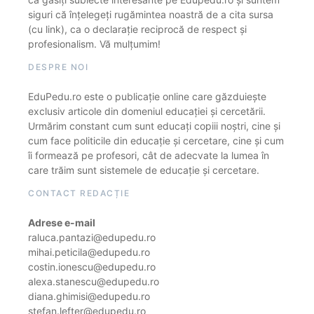
siguri că înțelegeți rugămintea noastră de a cita sursa
(cu link), ca o declarație reciprocă de respect și
profesionalism. Vă mulțumim!
DESPRE NOI
EduPedu.ro este o publicație online care găzduiește
exclusiv articole din domeniul educației și cercetării.
Urmărim constant cum sunt educați copiii noștri, cine și
cum face politicile din educație și cercetare, cine și cum
îi formează pe profesori, cât de adecvate la lumea în
care trăim sunt sistemele de educație și cercetare.
CONTACT REDACȚIE
Adrese e-mail
raluca.pantazi@edupedu.ro
mihai.peticila@edupedu.ro
costin.ionescu@edupedu.ro
alexa.stanescu@edupedu.ro
diana.ghimisi@edupedu.ro
stefan.lefter@edupedu.ro