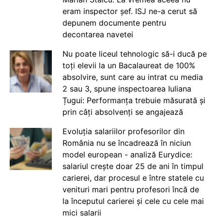
eram inspector șef. ISJ ne-a cerut să
depunem documente pentru
decontarea navetei
Nu poate liceul tehnologic să-i ducă pe
toți elevii la un Bacalaureat de 100%
absolvire, sunt care au intrat cu media
2 sau 3, spune inspectoarea Iuliana
Țugui: Performanța trebuie măsurată și
prin câți absolvenți se angajează
Evoluția salariilor profesorilor din
România nu se încadrează în niciun
model european - analiză Eurydice:
salariul crește doar 25 de ani în timpul
carierei, dar procesul e între statele cu
venituri mari pentru profesori încă de
la începutul carierei și cele cu cele mai
mici salarii