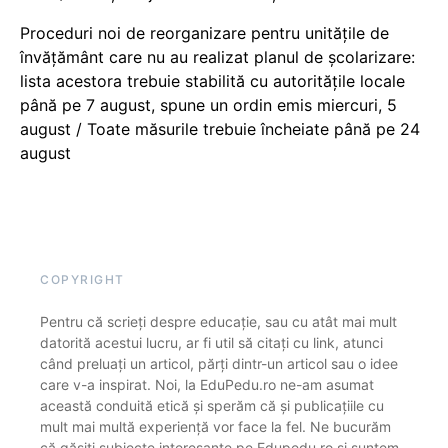
Proceduri noi de reorganizare pentru unitățile de
învățământ care nu au realizat planul de școlarizare:
lista acestora trebuie stabilită cu autoritățile locale
până pe 7 august, spune un ordin emis miercuri, 5
august / Toate măsurile trebuie încheiate până pe 24
august
COPYRIGHT
Pentru că scrieți despre educație, sau cu atât mai mult
datorită acestui lucru, ar fi util să citați cu link, atunci
când preluați un articol, părți dintr-un articol sau o idee
care v-a inspirat. Noi, la EduPedu.ro ne-am asumat
această conduită etică și sperăm că și publicațiile cu
mult mai multă experiență vor face la fel. Ne bucurăm
că găsiți subiecte interesante pe Edupedu.ro și suntem