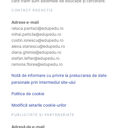
care trăim sunt sistemele de educație și cercetare.
CONTACT REDACȚIE
Adrese e-mail
raluca.pantazi@edupedu.ro
mihai.peticila@edupedu.ro
costin.ionescu@edupedu.ro
alexa.stanescu@edupedu.ro
diana.ghimisi@edupedu.ro
stefan.lefter@edupedu.ro
ramona.florea@edupedu.ro
Notă de informare cu privire la prelucrarea de date
personale prin intermediul site-ului
Politica de cookie
Modifică setarile cookie-urilor
PUBLICITATE ȘI PARTENERIATE
Adresă de e-mail