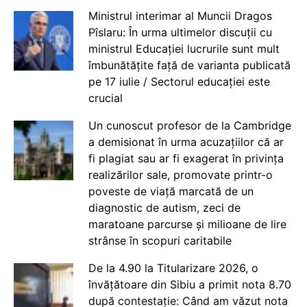
Ministrul interimar al Muncii Dragos
Pîslaru: În urma ultimelor discuții cu
ministrul Educației lucrurile sunt mult
îmbunătățite față de varianta publicată
pe 17 iulie / Sectorul educației este
crucial
Un cunoscut profesor de la Cambridge
a demisionat în urma acuzațiilor că ar
fi plagiat sau ar fi exagerat în privința
realizărilor sale, promovate printr-o
poveste de viață marcată de un
diagnostic de autism, zeci de
maratoane parcurse și milioane de lire
strânse în scopuri caritabile
De la 4.90 la Titularizare 2026, o
învățătoare din Sibiu a primit nota 8.70
după contestație: Când am văzut nota