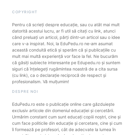
COPYRIGHT
Pentru că scrieți despre educație, sau cu atât mai mult
datorită acestui lucru, ar fi util să citați cu link, atunci
când preluați un articol, părți dintr-un articol sau o idee
care v-a inspirat. Noi, la EduPedu.ro ne-am asumat
această conduită etică și sperăm că și publicațiile cu
mult mai multă experiență vor face la fel. Ne bucurăm
că găsiți subiecte interesante pe Edupedu.ro și suntem
siguri că înțelegeți rugămintea noastră de a cita sursa
(cu link), ca o declarație reciprocă de respect și
profesionalism. Vă mulțumim!
DESPRE NOI
EduPedu.ro este o publicație online care găzduiește
exclusiv articole din domeniul educației și cercetării.
Urmărim constant cum sunt educați copiii noștri, cine și
cum face politicile din educație și cercetare, cine și cum
îi formează pe profesori, cât de adecvate la lumea în