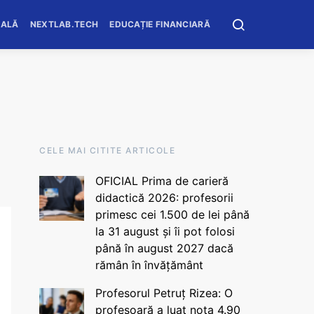
OALĂ
NEXTLAB.TECH
EDUCAȚIE FINANCIARĂ
CELE MAI CITITE ARTICOLE
OFICIAL Prima de carieră
didactică 2026: profesorii
primesc cei 1.500 de lei până
la 31 august și îi pot folosi
până în august 2027 dacă
rămân în învățământ
Profesorul Petruț Rizea: O
profesoară a luat nota 4.90