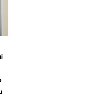
ui
e
u