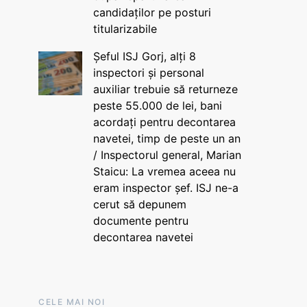
candidaților pe posturi
titularizabile
Șeful ISJ Gorj, alți 8
inspectori și personal
auxiliar trebuie să returneze
peste 55.000 de lei, bani
acordați pentru decontarea
navetei, timp de peste un an
/ Inspectorul general, Marian
Staicu: La vremea aceea nu
eram inspector șef. ISJ ne-a
cerut să depunem
documente pentru
decontarea navetei
CELE MAI NOI