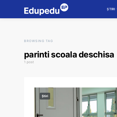
ȘTIRI
BROWSING TAG
parinti scoala deschisa
1 post
Știri