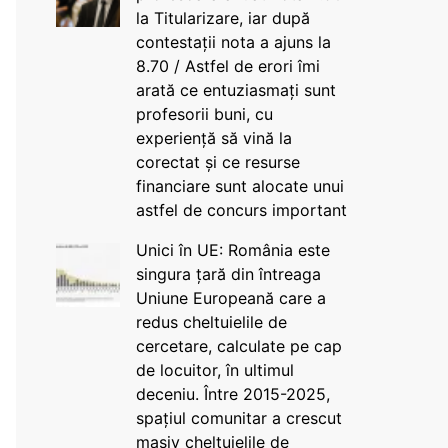
la Titularizare, iar după
contestații nota a ajuns la
8.70 / Astfel de erori îmi
arată ce entuziasmați sunt
profesorii buni, cu
experiență să vină la
corectat și ce resurse
financiare sunt alocate unui
astfel de concurs important
Unici în UE: România este
singura țară din întreaga
Uniune Europeană care a
redus cheltuielile de
cercetare, calculate pe cap
de locuitor, în ultimul
deceniu. Între 2015-2025,
spațiul comunitar a crescut
masiv cheltuielile de