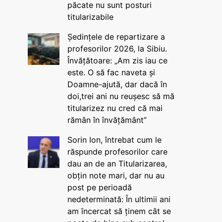
păcate nu sunt posturi
titularizabile
Ședințele de repartizare a
profesorilor 2026, la Sibiu.
Învățătoare: „Am zis iau ce
este. O să fac naveta și
Doamne-ajută, dar dacă în
doi,trei ani nu reușesc să mă
titularizez nu cred că mai
rămân în învățământ”
Sorin Ion, întrebat cum le
răspunde profesorilor care
dau an de an Titularizarea,
obțin note mari, dar nu au
post pe perioadă
nedeterminată: În ultimii ani
am încercat să ținem cât se