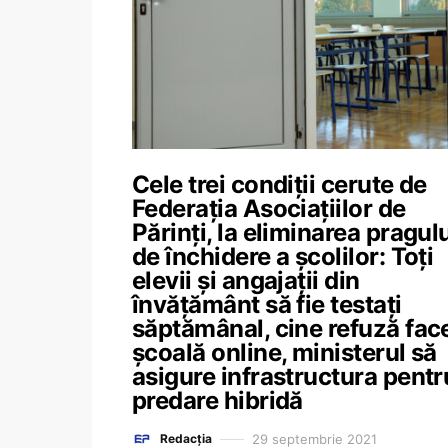
Cele trei condiții cerute de
Federația Asociațiilor de
Părinți, la eliminarea pragul
de închidere a școlilor: Toți
elevii și angajații din
învățământ să fie testați
săptămânal, cine refuză fac
școală online, ministerul să
asigure infrastructura pentr
predare hibridă
29 septembrie 2021
Redacția