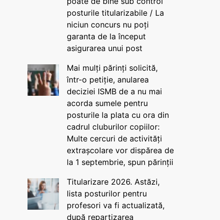
poate de bine sub control
posturile titularizabile / La
niciun concurs nu poți
garanta de la început
asigurarea unui post
Mai mulți părinți solicită,
într-o petiție, anularea
deciziei ISMB de a nu mai
acorda sumele pentru
posturile la plata cu ora din
cadrul cluburilor copiilor:
Multe cercuri de activități
extrașcolare vor dispărea de
la 1 septembrie, spun părinții
Titularizare 2026. Astăzi,
lista posturilor pentru
profesori va fi actualizată,
după repartizarea