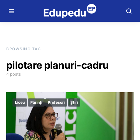
BROWSING TAG
pilotare planuri-cadru
4 posts
Liceu
Părinți
Profesori
Știri