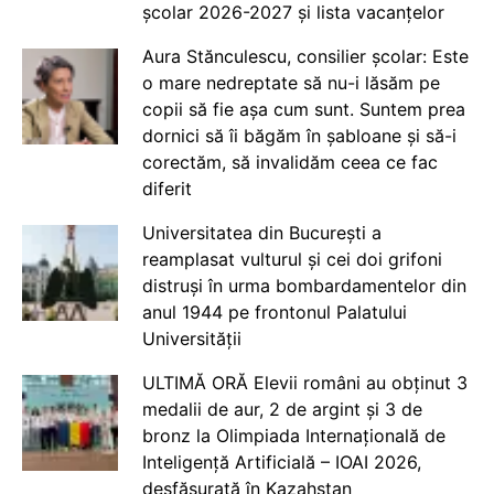
școlar 2026-2027 și lista vacanțelor
Aura Stănculescu, consilier școlar: Este
o mare nedreptate să nu-i lăsăm pe
copii să fie așa cum sunt. Suntem prea
dornici să îi băgăm în șabloane și să-i
corectăm, să invalidăm ceea ce fac
diferit
Universitatea din București a
reamplasat vulturul și cei doi grifoni
distruși în urma bombardamentelor din
anul 1944 pe frontonul Palatului
Universității
ULTIMĂ ORĂ Elevii români au obținut 3
medalii de aur, 2 de argint și 3 de
bronz la Olimpiada Internațională de
Inteligență Artificială – IOAI 2026,
desfășurată în Kazahstan