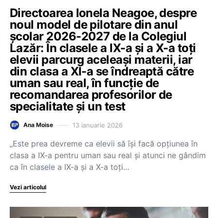
Directoarea Ionela Neagoe, despre
noul model de pilotare din anul
școlar 2026-2027 de la Colegiul
Lazăr: În clasele a IX-a și a X-a toți
elevii parcurg aceleași materii, iar
din clasa a XI-a se îndreaptă către
uman sau real, în funcție de
recomandarea profesorilor de
specialitate și un test
13 ianuarie 2026
Ana Moise
„Este prea devreme ca elevii să își facă opțiunea în
clasa a IX-a pentru uman sau real și atunci ne gândim
ca în clasele a IX-a și a X-a toți…
Vezi articolul