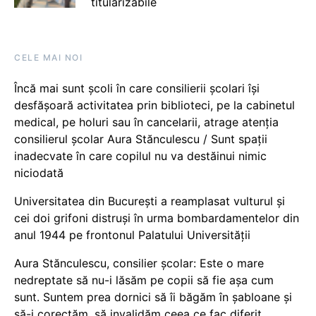
titularizabile
CELE MAI NOI
Încă mai sunt școli în care consilierii școlari își
desfășoară activitatea prin biblioteci, pe la cabinetul
medical, pe holuri sau în cancelarii, atrage atenția
consilierul școlar Aura Stănculescu / Sunt spații
inadecvate în care copilul nu va destăinui nimic
niciodată
Universitatea din București a reamplasat vulturul și
cei doi grifoni distruși în urma bombardamentelor din
anul 1944 pe frontonul Palatului Universității
Aura Stănculescu, consilier școlar: Este o mare
nedreptate să nu-i lăsăm pe copii să fie așa cum
sunt. Suntem prea dornici să îi băgăm în șabloane și
să-i corectăm, să invalidăm ceea ce fac diferit