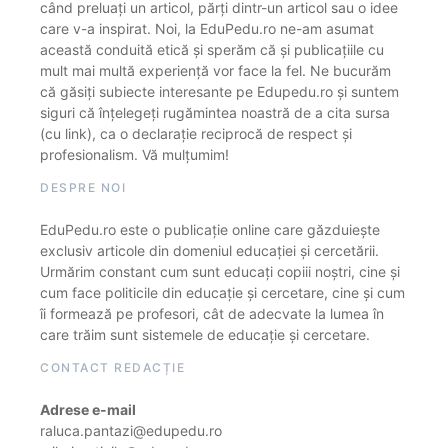
când preluați un articol, părți dintr-un articol sau o idee
care v-a inspirat. Noi, la EduPedu.ro ne-am asumat
această conduită etică și sperăm că și publicațiile cu
mult mai multă experiență vor face la fel. Ne bucurăm
că găsiți subiecte interesante pe Edupedu.ro și suntem
siguri că înțelegeți rugămintea noastră de a cita sursa
(cu link), ca o declarație reciprocă de respect și
profesionalism. Vă mulțumim!
DESPRE NOI
EduPedu.ro este o publicație online care găzduiește
exclusiv articole din domeniul educației și cercetării.
Urmărim constant cum sunt educați copiii noștri, cine și
cum face politicile din educație și cercetare, cine și cum
îi formează pe profesori, cât de adecvate la lumea în
care trăim sunt sistemele de educație și cercetare.
CONTACT REDACȚIE
Adrese e-mail
raluca.pantazi@edupedu.ro