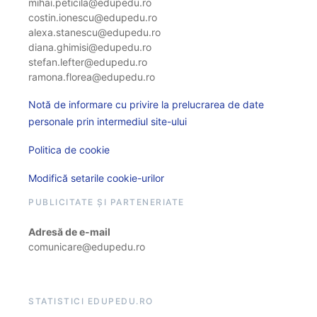
mihai.peticila@edupedu.ro
costin.ionescu@edupedu.ro
alexa.stanescu@edupedu.ro
diana.ghimisi@edupedu.ro
stefan.lefter@edupedu.ro
ramona.florea@edupedu.ro
Notă de informare cu privire la prelucrarea de date
personale prin intermediul site-ului
Politica de cookie
Modifică setarile cookie-urilor
PUBLICITATE ȘI PARTENERIATE
Adresă de e-mail
comunicare@edupedu.ro
STATISTICI EDUPEDU.RO