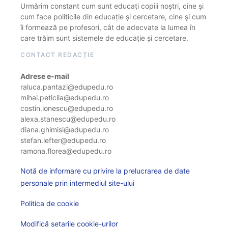
Urmărim constant cum sunt educați copiii noștri, cine și
cum face politicile din educație și cercetare, cine și cum
îi formează pe profesori, cât de adecvate la lumea în
care trăim sunt sistemele de educație și cercetare.
CONTACT REDACȚIE
Adrese e-mail
raluca.pantazi@edupedu.ro
mihai.peticila@edupedu.ro
costin.ionescu@edupedu.ro
alexa.stanescu@edupedu.ro
diana.ghimisi@edupedu.ro
stefan.lefter@edupedu.ro
ramona.florea@edupedu.ro
Notă de informare cu privire la prelucrarea de date
personale prin intermediul site-ului
Politica de cookie
Modifică setarile cookie-urilor