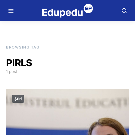
BROWSING TAG
PIRLS
1 post
Știri