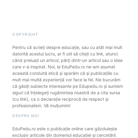
COPYRIGHT
Pentru că scrieți despre educație, sau cu atât mai mult
datorită acestui lucru, ar fi util să citați cu link, atunci
când preluați un articol, părți dintr-un articol sau o idee
care v-a inspirat. Noi, la EduPedu.ro ne-am asumat
această conduită etică și sperăm că și publicațiile cu
mult mai multă experiență vor face la fel. Ne bucurăm
că găsiți subiecte interesante pe Edupedu.ro și suntem
siguri că înțelegeți rugămintea noastră de a cita sursa
(cu link), ca o declarație reciprocă de respect și
profesionalism. Vă mulțumim!
DESPRE NOI
EduPedu.ro este o publicație online care găzduiește
exclusiv articole din domeniul educației și cercetării.