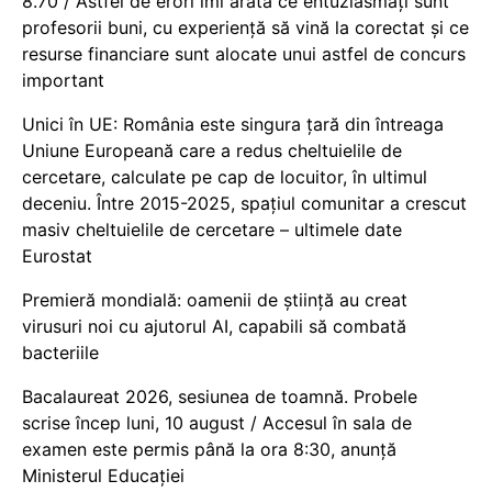
8.70 / Astfel de erori îmi arată ce entuziasmați sunt
profesorii buni, cu experiență să vină la corectat și ce
resurse financiare sunt alocate unui astfel de concurs
important
Unici în UE: România este singura țară din întreaga
Uniune Europeană care a redus cheltuielile de
cercetare, calculate pe cap de locuitor, în ultimul
deceniu. Între 2015-2025, spațiul comunitar a crescut
masiv cheltuielile de cercetare – ultimele date
Eurostat
Premieră mondială: oamenii de știință au creat
virusuri noi cu ajutorul AI, capabili să combată
bacteriile
Bacalaureat 2026, sesiunea de toamnă. Probele
scrise încep luni, 10 august / Accesul în sala de
examen este permis până la ora 8:30, anunță
Ministerul Educației