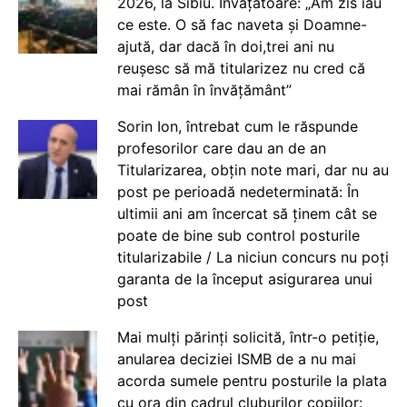
2026, la Sibiu. Învățătoare: „Am zis iau
ce este. O să fac naveta și Doamne-
ajută, dar dacă în doi,trei ani nu
reușesc să mă titularizez nu cred că
mai rămân în învățământ”
Sorin Ion, întrebat cum le răspunde
profesorilor care dau an de an
Titularizarea, obțin note mari, dar nu au
post pe perioadă nedeterminată: În
ultimii ani am încercat să ținem cât se
poate de bine sub control posturile
titularizabile / La niciun concurs nu poți
garanta de la început asigurarea unui
post
Mai mulți părinți solicită, într-o petiție,
anularea deciziei ISMB de a nu mai
acorda sumele pentru posturile la plata
cu ora din cadrul cluburilor copiilor: