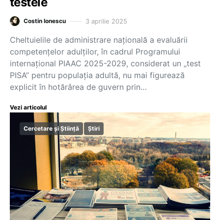
testele
3 aprilie 2025
Costin Ionescu
Cheltuielile de administrare națională a evaluării
competențelor adulților, în cadrul Programului
internațional PIAAC 2025-2029, considerat un „test
PISA” pentru populația adultă, nu mai figurează
explicit în hotărârea de guvern prin…
Vezi articolul
Cercetare și Știință
Știri