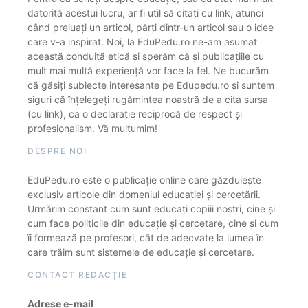
datorită acestui lucru, ar fi util să citați cu link, atunci
când preluați un articol, părți dintr-un articol sau o idee
care v-a inspirat. Noi, la EduPedu.ro ne-am asumat
această conduită etică și sperăm că și publicațiile cu
mult mai multă experiență vor face la fel. Ne bucurăm
că găsiți subiecte interesante pe Edupedu.ro și suntem
siguri că înțelegeți rugămintea noastră de a cita sursa
(cu link), ca o declarație reciprocă de respect și
profesionalism. Vă mulțumim!
DESPRE NOI
EduPedu.ro este o publicație online care găzduiește
exclusiv articole din domeniul educației și cercetării.
Urmărim constant cum sunt educați copiii noștri, cine și
cum face politicile din educație și cercetare, cine și cum
îi formează pe profesori, cât de adecvate la lumea în
care trăim sunt sistemele de educație și cercetare.
CONTACT REDACȚIE
Adrese e-mail