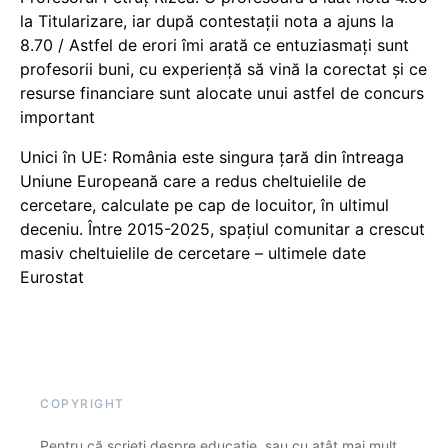
la Titularizare, iar după contestații nota a ajuns la
8.70 / Astfel de erori îmi arată ce entuziasmați sunt
profesorii buni, cu experiență să vină la corectat și ce
resurse financiare sunt alocate unui astfel de concurs
important
Unici în UE: România este singura țară din întreaga
Uniune Europeană care a redus cheltuielile de
cercetare, calculate pe cap de locuitor, în ultimul
deceniu. Între 2015-2025, spațiul comunitar a crescut
masiv cheltuielile de cercetare – ultimele date
Eurostat
COPYRIGHT
Pentru că scrieți despre educație, sau cu atât mai mult