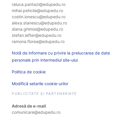
raluca.pantazi@edupedu.ro
mihai.peticila@edupedu.ro
costin.ionescu@edupedu.ro
alexa.stanescu@edupedu.ro
diana.ghimisi@edupedu.ro
stefan.lefter@edupedu.ro
ramona.florea@edupedu.ro
Notă de informare cu privire la prelucrarea de date
personale prin intermediul site-ului
Politica de cookie
Modifică setarile cookie-urilor
PUBLICITATE ȘI PARTENERIATE
Adresă de e-mail
comunicare@edupedu.ro