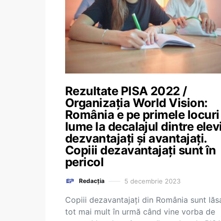
Rezultate PISA 2022 /
Organizația World Vision:
România e pe primele locuri
lume la decalajul dintre elevi
dezvantajaţi şi avantajaţi.
Copiii dezavantajaţi sunt în
pericol
5 decembrie 2023
Redacția
Copiii dezavantajaţi din România sunt lăsa
tot mai mult în urmă când vine vorba de