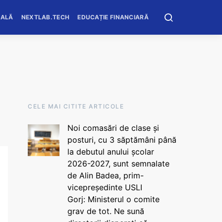
OALĂ
NEXTLAB.TECH
EDUCAȚIE FINANCIARĂ
CELE MAI CITITE ARTICOLE
Noi comasări de clase și
posturi, cu 3 săptămâni până
la debutul anului școlar
2026-2027, sunt semnalate
de Alin Badea, prim-
vicepreședinte USLI
Gorj: Ministerul o comite
grav de tot. Ne sună