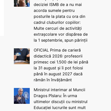
deciziei ISMB de a nu mai
acorda sumele pentru
posturile la plata cu ora din
cadrul cluburilor copiilor:
Multe cercuri de activități
extrașcolare vor dispărea de
la 1 septembrie, spun părinții
OFICIAL Prima de carieră
didactică 2026: profesorii
primesc cei 1.500 de lei până
la 31 august și îi pot folosi
până în august 2027 dacă
rămân în învățământ
Ministrul interimar al Muncii
Dragos Pîslaru: În urma
ultimelor discuții cu ministrul
Educației lucrurile sunt mult