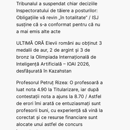
Tribunalul a suspendat chiar deciziile
Inspectoratului de tăiere a posturilor:
Obligațiile vă revin „în totalitate” / ISJ
susține că s-a conformat pentru că nu
a mai emis alte acte
ULTIMĂ ORĂ Elevii români au obținut 3
medalii de aur, 2 de argint și 3 de
bronz la Olimpiada Internațională de
Inteligență Artificială – IOAI 2026,
desfășurată în Kazahstan
Profesorul Petruț Rizea: O profesoară a
luat nota 4.90 la Titularizare, iar după
contestații nota a ajuns la 8.70 / Astfel
de erori îmi arată ce entuziasmați sunt
profesorii buni, cu experiență să vină la
corectat și ce resurse financiare sunt
alocate unui astfel de concurs