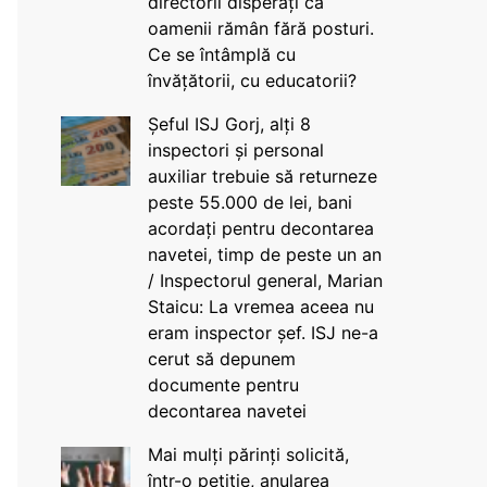
directorii disperați că
oamenii rămân fără posturi.
Ce se întâmplă cu
învățătorii, cu educatorii?
Șeful ISJ Gorj, alți 8
inspectori și personal
auxiliar trebuie să returneze
peste 55.000 de lei, bani
acordați pentru decontarea
navetei, timp de peste un an
/ Inspectorul general, Marian
Staicu: La vremea aceea nu
eram inspector șef. ISJ ne-a
cerut să depunem
documente pentru
decontarea navetei
Mai mulți părinți solicită,
într-o petiție, anularea