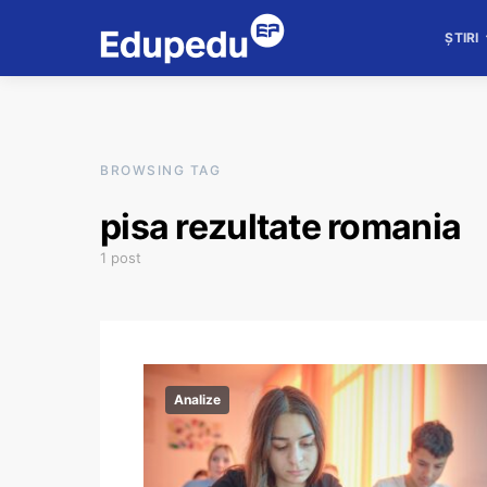
ȘTIRI
BROWSING TAG
pisa rezultate romania
1 post
Analize