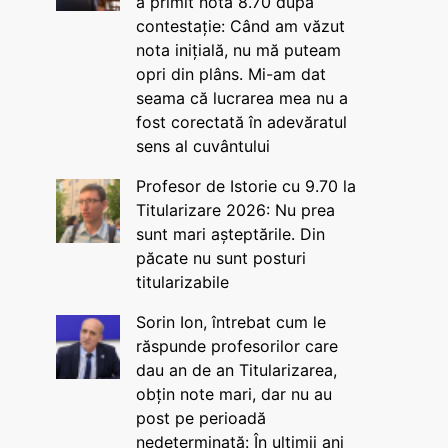
a primit nota 8.70 după
contestație: Când am văzut
nota inițială, nu mă puteam
opri din plâns. Mi-am dat
seama că lucrarea mea nu a
fost corectată în adevăratul
sens al cuvântului
Profesor de Istorie cu 9.70 la
Titularizare 2026: Nu prea
sunt mari așteptările. Din
păcate nu sunt posturi
titularizabile
Sorin Ion, întrebat cum le
răspunde profesorilor care
dau an de an Titularizarea,
obțin note mari, dar nu au
post pe perioadă
nedeterminată: În ultimii ani