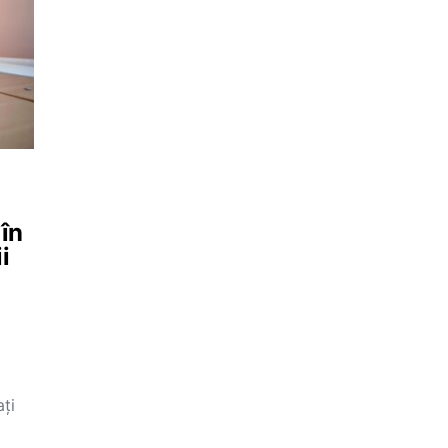
 în
i
ţi