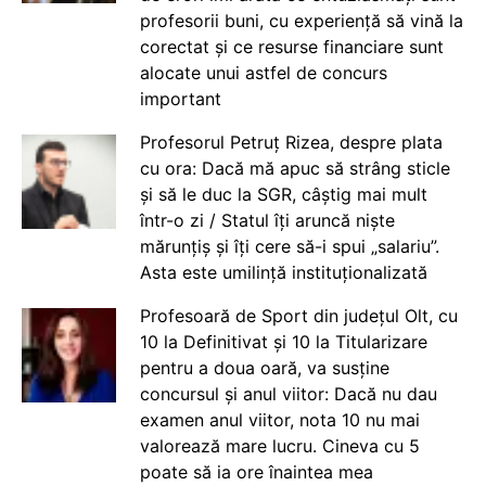
profesorii buni, cu experiență să vină la
corectat și ce resurse financiare sunt
alocate unui astfel de concurs
important
Profesorul Petruț Rizea, despre plata
cu ora: Dacă mă apuc să strâng sticle
și să le duc la SGR, câștig mai mult
într-o zi / Statul îți aruncă niște
mărunțiș și îți cere să-i spui „salariu”.
Asta este umilință instituționalizată
Profesoară de Sport din județul Olt, cu
10 la Definitivat și 10 la Titularizare
pentru a doua oară, va susține
concursul și anul viitor: Dacă nu dau
examen anul viitor, nota 10 nu mai
valorează mare lucru. Cineva cu 5
poate să ia ore înaintea mea