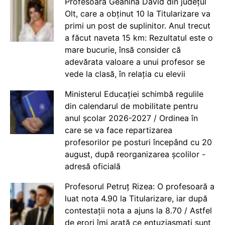
Profesoara Geanina David din județul
Olt, care a obținut 10 la Titularizare va
primi un post de suplinitor. Anul trecut
a făcut naveta 15 km: Rezultatul este o
mare bucurie, însă consider că
adevărata valoare a unui profesor se
vede la clasă, în relația cu elevii
Ministerul Educației schimbă regulile
din calendarul de mobilitate pentru
anul școlar 2026-2027 / Ordinea în
care se va face repartizarea
profesorilor pe posturi începând cu 20
august, după reorganizarea școlilor -
adresă oficială
Profesorul Petruț Rizea: O profesoară a
luat nota 4.90 la Titularizare, iar după
contestații nota a ajuns la 8.70 / Astfel
de erori îmi arată ce entuziasmați sunt