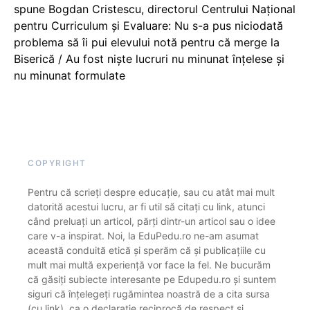
spune Bogdan Cristescu, directorul Centrului Național
pentru Curriculum și Evaluare: Nu s-a pus niciodată
problema să îi pui elevului notă pentru că merge la
Biserică / Au fost niște lucruri nu minunat înțelese și
nu minunat formulate
COPYRIGHT
Pentru că scrieți despre educație, sau cu atât mai mult
datorită acestui lucru, ar fi util să citați cu link, atunci
când preluați un articol, părți dintr-un articol sau o idee
care v-a inspirat. Noi, la EduPedu.ro ne-am asumat
această conduită etică și sperăm că și publicațiile cu
mult mai multă experiență vor face la fel. Ne bucurăm
că găsiți subiecte interesante pe Edupedu.ro și suntem
siguri că înțelegeți rugămintea noastră de a cita sursa
(cu link), ca o declarație reciprocă de respect și