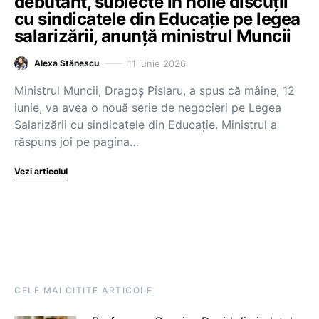
debutant, subiecte în noile discuții
cu sindicatele din Educație pe legea
salarizării, anunță ministrul Muncii
11 iunie 2026
Alexa Stănescu
Ministrul Muncii, Dragoș Pîslaru, a spus că mâine, 12
iunie, va avea o nouă serie de negocieri pe Legea
Salarizării cu sindicatele din Educație. Ministrul a
răspuns joi pe pagina…
Vezi articolul
CELE MAI CITITE ARTICOLE