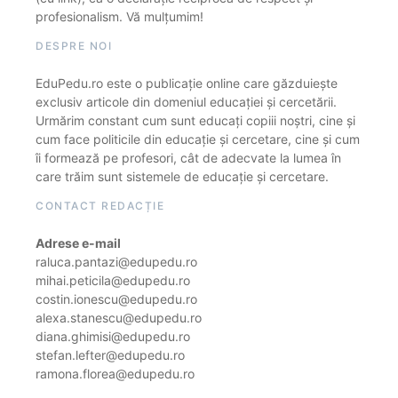
profesionalism. Vă mulțumim!
DESPRE NOI
EduPedu.ro este o publicație online care găzduiește
exclusiv articole din domeniul educației și cercetării.
Urmărim constant cum sunt educați copiii noștri, cine și
cum face politicile din educație și cercetare, cine și cum
îi formează pe profesori, cât de adecvate la lumea în
care trăim sunt sistemele de educație și cercetare.
CONTACT REDACȚIE
Adrese e-mail
raluca.pantazi@edupedu.ro
mihai.peticila@edupedu.ro
costin.ionescu@edupedu.ro
alexa.stanescu@edupedu.ro
diana.ghimisi@edupedu.ro
stefan.lefter@edupedu.ro
ramona.florea@edupedu.ro