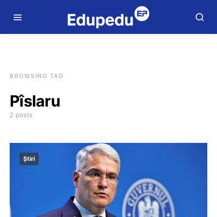
BROWSING TAG
Pîslaru
2 posts
Știri