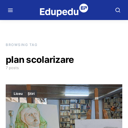
BROWSING TAG
plan scolarizare
7 posts
Liceu
Știri