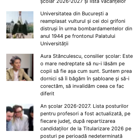
școlar 2026-2027 și lista vacanțelor
Universitatea din București a
reamplasat vulturul și cei doi grifoni
distruși în urma bombardamentelor din
anul 1944 pe frontonul Palatului
Universității
Aura Stănculescu, consilier școlar: Este
o mare nedreptate să nu-i lăsăm pe
copii să fie așa cum sunt. Suntem prea
dornici să îi băgăm în șabloane și să-i
corectăm, să invalidăm ceea ce fac
diferit
An școlar 2026-2027. Lista posturilor
pentru profesori a fost actualizată, pe
fiecare județ, după repartizarea
candidaților de la Titularizare 2026 pe
posturi pe perioadă nedeterminată