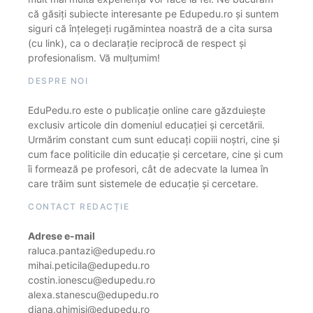
că găsiți subiecte interesante pe Edupedu.ro și suntem
siguri că înțelegeți rugămintea noastră de a cita sursa
(cu link), ca o declarație reciprocă de respect și
profesionalism. Vă mulțumim!
DESPRE NOI
EduPedu.ro este o publicație online care găzduiește
exclusiv articole din domeniul educației și cercetării.
Urmărim constant cum sunt educați copiii noștri, cine și
cum face politicile din educație și cercetare, cine și cum
îi formează pe profesori, cât de adecvate la lumea în
care trăim sunt sistemele de educație și cercetare.
CONTACT REDACȚIE
Adrese e-mail
raluca.pantazi@edupedu.ro
mihai.peticila@edupedu.ro
costin.ionescu@edupedu.ro
alexa.stanescu@edupedu.ro
diana.ghimisi@edupedu.ro