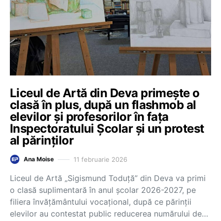
Liceul de Artă din Deva primeşte o
clasă în plus, după un flashmob al
elevilor și profesorilor în fața
Inspectoratului Școlar și un protest
al părinţilor
11 februarie 2026
Ana Moise
Liceul de Artă „Sigismund Toduță” din Deva va primi
o clasă suplimentară în anul școlar 2026-2027, pe
filiera învățământului vocațional, după ce părinții
elevilor au contestat public reducerea numărului de…