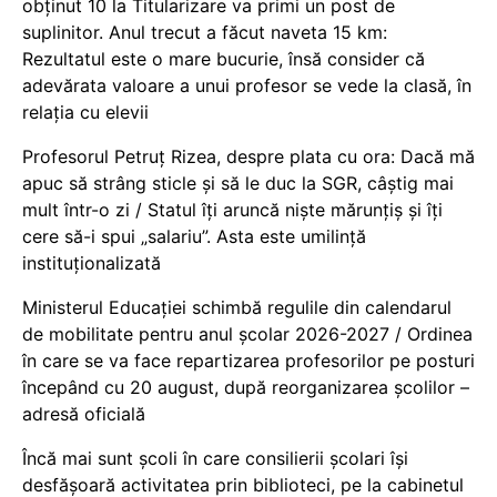
obținut 10 la Titularizare va primi un post de
suplinitor. Anul trecut a făcut naveta 15 km:
Rezultatul este o mare bucurie, însă consider că
adevărata valoare a unui profesor se vede la clasă, în
relația cu elevii
Profesorul Petruț Rizea, despre plata cu ora: Dacă mă
apuc să strâng sticle și să le duc la SGR, câștig mai
mult într-o zi / Statul îți aruncă niște mărunțiș și îți
cere să-i spui „salariu”. Asta este umilință
instituționalizată
Ministerul Educației schimbă regulile din calendarul
de mobilitate pentru anul școlar 2026-2027 / Ordinea
în care se va face repartizarea profesorilor pe posturi
începând cu 20 august, după reorganizarea școlilor –
adresă oficială
Încă mai sunt școli în care consilierii școlari își
desfășoară activitatea prin biblioteci, pe la cabinetul