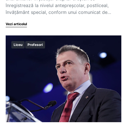
înregistrează la nivelul antepreșcolar, postliceal,
învățământ special, conform unui comunicat de…
Vezi articolul
Liceu
Profesori