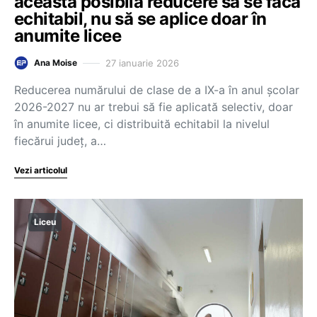
această posibilă reducere să se facă
echitabil, nu să se aplice doar în
anumite licee
27 ianuarie 2026
Ana Moise
Reducerea numărului de clase de a IX-a în anul școlar
2026-2027 nu ar trebui să fie aplicată selectiv, doar
în anumite licee, ci distribuită echitabil la nivelul
fiecărui județ, a…
Vezi articolul
Liceu