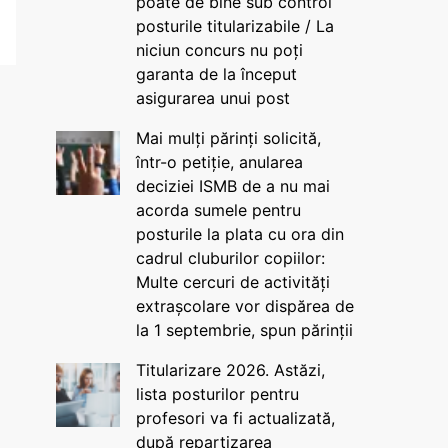
poate de bine sub control
posturile titularizabile / La
niciun concurs nu poți
garanta de la început
asigurarea unui post
Mai mulți părinți solicită,
într-o petiție, anularea
deciziei ISMB de a nu mai
acorda sumele pentru
posturile la plata cu ora din
cadrul cluburilor copiilor:
Multe cercuri de activități
extrașcolare vor dispărea de
la 1 septembrie, spun părinții
Titularizare 2026. Astăzi,
lista posturilor pentru
profesori va fi actualizată,
după repartizarea