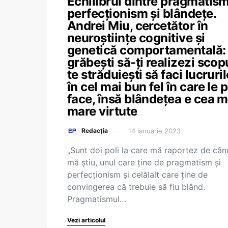
Echilibrul dintre pragmatism
perfecționism și blândețe.
Andrei Miu, cercetător în
neuroștiințe cognitive și
genetică comportamentală:
grăbești să-ți realizezi scopu
te străduiești să faci lucruril
în cel mai bun fel în care le p
face, însă blândețea e cea m
mare virtute
14 ianuarie 2023
Redacția
„Sunt doi poli la care mă raportez de cân
mă știu, unul care ține de pragmatism și
perfecționism și celălalt care ține de
convingerea că trebuie să fiu blând.
Pragmatismul…
Vezi articolul