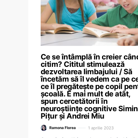
Ce se întâmplă în creier cân
citim? Cititul stimulează
dezvoltarea limbajului / Să
încetăm să îl vedem ca pe c
ce îl pregătește pe copil pen
școală. E mai mult de atât,
spun cercetătorii în
neuroștiințe cognitive Simi
Pițur și Andrei Miu
1 aprilie 2023
Ramona Florea