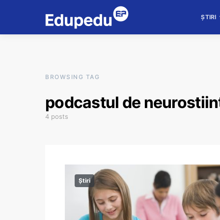
ȘTIRI
BROWSING TAG
podcastul de neurostiin
4 posts
Știri