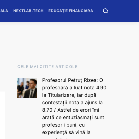
OALĂ
NEXTLAB.TECH
EDUCAȚIE FINANCIARĂ
CELE MAI CITITE ARTICOLE
Profesorul Petruț Rizea: O
profesoară a luat nota 4.90
la Titularizare, iar după
contestații nota a ajuns la
8.70 / Astfel de erori îmi
arată ce entuziasmați sunt
profesorii buni, cu
experiență să vină la