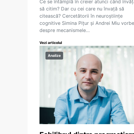
Ce se întâmplă în creier atunci când învă
să citim? Dar cu cei care nu învață să
citească? Cercetătorii în neuroștiințe
cognitive Simina Pițur și Andrei Miu vorb
despre mecanismele…
Vezi articolul
Analize