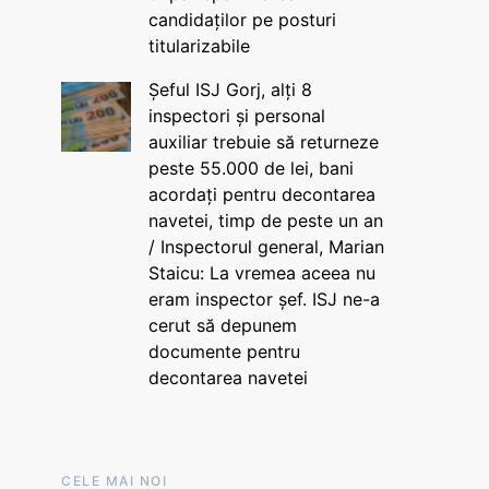
candidaților pe posturi
titularizabile
Șeful ISJ Gorj, alți 8
inspectori și personal
auxiliar trebuie să returneze
peste 55.000 de lei, bani
acordați pentru decontarea
navetei, timp de peste un an
/ Inspectorul general, Marian
Staicu: La vremea aceea nu
eram inspector șef. ISJ ne-a
cerut să depunem
documente pentru
decontarea navetei
CELE MAI NOI