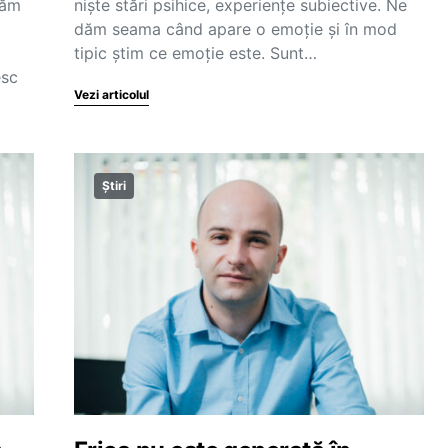
țăm
niște stări psihice, experiențe subiective. Ne
dăm seama când apare o emoție și în mod
tipic știm ce emoție este. Sunt…
esc
Vezi articolul
Știri