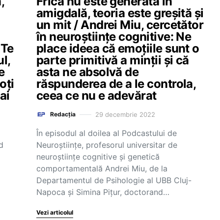
,
Frica nu este generată în
amigdală, teoria este greșită și
un mit / Andrei Miu, cercetător
în neuroștiințe cognitive: Ne
 Te
place ideea că emoțiile sunt o
l,
parte primitivă a minții și că
e
asta ne absolvă de
oți
răspunderea de a le controla,
ai
ceea ce nu e adevărat
29 decembrie 2022
Redacția
În episodul al doilea al Podcastului de
d
Neuroștiințe, profesorul universitar de
neuroștiințe cognitive și genetică
comportamentală Andrei Miu, de la
Departamentul de Psihologie al UBB Cluj-
Napoca și Simina Pițur, doctorand…
Vezi articolul