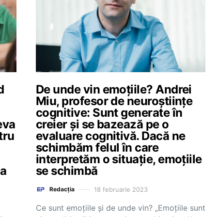
d
De unde vin emoțiile? Andrei
Miu, profesor de neuroștiințe
cognitive: Sunt generate în
eva
creier și se bazează pe o
tru
evaluare cognitivă. Dacă ne
schimbăm felul în care
interpretăm o situație, emoțiile
na
se schimbă
18 februarie 2023
Redacția
Ce sunt emoțiile și de unde vin? „Emoțiile sunt