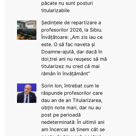
păcate nu sunt posturi
titularizabile
Ședințele de repartizare a
profesorilor 2026, la Sibiu.
Învățătoare: „Am zis iau ce
este. O să fac naveta și
Doamne-ajută, dar dacă în
doi,trei ani nu reușesc să mă
titularizez nu cred că mai
rămân în învățământ”
Sorin Ion, întrebat cum le
răspunde profesorilor care
dau an de an Titularizarea,
obțin note mari, dar nu au
post pe perioadă
nedeterminată: În ultimii ani
am încercat să ținem cât se