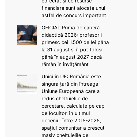
corectat și ce resurse
financiare sunt alocate unui
astfel de concurs important
OFICIAL Prima de carieră
didactică 2026: profesorii
primesc cei 1.500 de lei până
la 31 august și îi pot folosi
până în august 2027 dacă
rămân în învățământ
Unici în UE: România este
singura țară din întreaga
Uniune Europeană care a
redus cheltuielile de
cercetare, calculate pe cap
de locuitor, în ultimul
deceniu. Între 2015-2025,
spațiul comunitar a crescut
masiv cheltuielile de