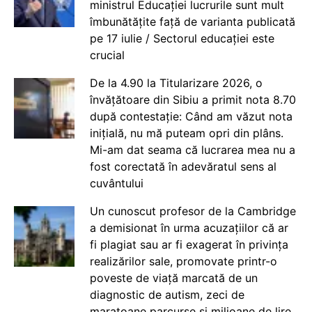
ministrul Educației lucrurile sunt mult
îmbunătățite față de varianta publicată
pe 17 iulie / Sectorul educației este
crucial
De la 4.90 la Titularizare 2026, o
învățătoare din Sibiu a primit nota 8.70
după contestație: Când am văzut nota
inițială, nu mă puteam opri din plâns.
Mi-am dat seama că lucrarea mea nu a
fost corectată în adevăratul sens al
cuvântului
Un cunoscut profesor de la Cambridge
a demisionat în urma acuzațiilor că ar
fi plagiat sau ar fi exagerat în privința
realizărilor sale, promovate printr-o
poveste de viață marcată de un
diagnostic de autism, zeci de
maratoane parcurse și milioane de lire