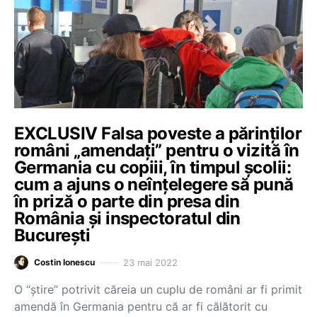
EXCLUSIV Falsa poveste a părinților
români „amendați” pentru o vizită în
Germania cu copiii, în timpul școlii:
cum a ajuns o neînțelegere să pună
în priză o parte din presa din
România și inspectoratul din
București
23 mai 2022
Costin Ionescu
O “știre” potrivit căreia un cuplu de români ar fi primit
amendă în Germania pentru că ar fi călătorit cu