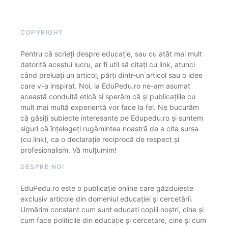
COPYRIGHT
Pentru că scrieți despre educație, sau cu atât mai mult
datorită acestui lucru, ar fi util să citați cu link, atunci
când preluați un articol, părți dintr-un articol sau o idee
care v-a inspirat. Noi, la EduPedu.ro ne-am asumat
această conduită etică și sperăm că și publicațiile cu
mult mai multă experiență vor face la fel. Ne bucurăm
că găsiți subiecte interesante pe Edupedu.ro și suntem
siguri că înțelegeți rugămintea noastră de a cita sursa
(cu link), ca o declarație reciprocă de respect și
profesionalism. Vă mulțumim!
DESPRE NOI
EduPedu.ro este o publicație online care găzduiește
exclusiv articole din domeniul educației și cercetării.
Urmărim constant cum sunt educați copiii noștri, cine și
cum face politicile din educație și cercetare, cine și cum