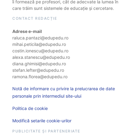
îi formează pe profesori, cât de adecvate la lumea în
care trăim sunt sistemele de educație și cercetare.
CONTACT REDACȚIE
Adrese e-mail
raluca.pantazi@edupedu.ro
mihai.peticila@edupedu.ro
costin.ionescu@edupedu.ro
alexa.stanescu@edupedu.ro
diana.ghimisi@edupedu.ro
stefan.lefter@edupedu.ro
ramona.florea@edupedu.ro
Notă de informare cu privire la prelucrarea de date
personale prin intermediul site-ului
Politica de cookie
Modifică setarile cookie-urilor
PUBLICITATE ȘI PARTENERIATE