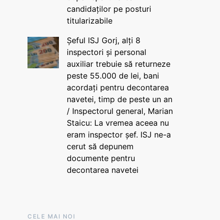
candidaților pe posturi
titularizabile
Șeful ISJ Gorj, alți 8
inspectori și personal
auxiliar trebuie să returneze
peste 55.000 de lei, bani
acordați pentru decontarea
navetei, timp de peste un an
/ Inspectorul general, Marian
Staicu: La vremea aceea nu
eram inspector șef. ISJ ne-a
cerut să depunem
documente pentru
decontarea navetei
CELE MAI NOI