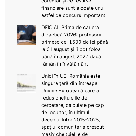
corectat și ce resurse
financiare sunt alocate unui
astfel de concurs important
OFICIAL Prima de carieră
didactică 2026: profesorii
primesc cei 1.500 de lei până
la 31 august și îi pot folosi
până în august 2027 dacă
rămân în învățământ
Unici în UE: România este
singura țară din întreaga
Uniune Europeană care a
redus cheltuielile de
cercetare, calculate pe cap
de locuitor, în ultimul
deceniu. Între 2015-2025,
spațiul comunitar a crescut
masiv cheltuielile de