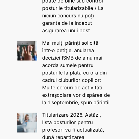
poate de bine sub control
posturile titularizabile / La
niciun concurs nu poți
garanta de la început
asigurarea unui post
Mai mulți părinți solicită,
într-o petiție, anularea
deciziei ISMB de a nu mai
acorda sumele pentru
posturile la plata cu ora din
cadrul cluburilor copiilor:
Multe cercuri de activități
extrașcolare vor dispărea de
la 1 septembrie, spun părinții
Titularizare 2026. Astăzi,
lista posturilor pentru
profesori va fi actualizată,
după repartizarea