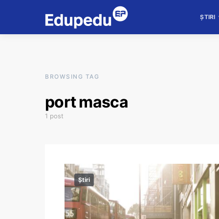
ȘTIRI
BROWSING TAG
port masca
1 post
Știri