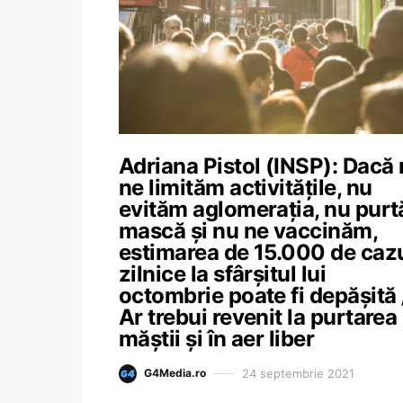
Adriana Pistol (INSP): Dacă
ne limităm activitățile, nu
evităm aglomerația, nu pur
mască și nu ne vaccinăm,
estimarea de 15.000 de cazu
zilnice la sfârșitul lui
octombrie poate fi depășită 
Ar trebui revenit la purtarea
măștii și în aer liber
24 septembrie 2021
G4Media.ro