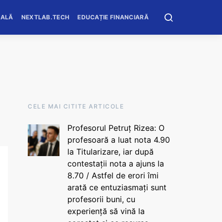
OALĂ
NEXTLAB.TECH
EDUCAȚIE FINANCIARĂ
CELE MAI CITITE ARTICOLE
Profesorul Petruț Rizea: O
profesoară a luat nota 4.90
la Titularizare, iar după
contestații nota a ajuns la
8.70 / Astfel de erori îmi
arată ce entuziasmați sunt
profesorii buni, cu
experiență să vină la