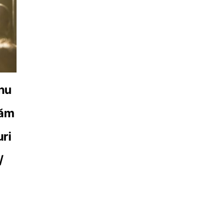
 nu
tăm
ri
/