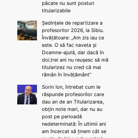
păcate nu sunt posturi
titularizabile
Ședințele de repartizare a
profesorilor 2026, la Sibiu.
Învățătoare: „Am zis iau ce
este. O să fac naveta și
Doamne-ajută, dar dacă în
doi,trei ani nu reușesc să mă
titularizez nu cred că mai
rămân în învățământ”
Sorin Ion, întrebat cum le
răspunde profesorilor care
dau an de an Titularizarea,
obțin note mari, dar nu au
post pe perioadă
nedeterminată: În ultimii ani
am încercat să ținem cât se