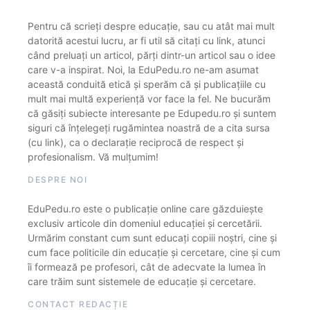
Pentru că scrieți despre educație, sau cu atât mai mult
datorită acestui lucru, ar fi util să citați cu link, atunci
când preluați un articol, părți dintr-un articol sau o idee
care v-a inspirat. Noi, la EduPedu.ro ne-am asumat
această conduită etică și sperăm că și publicațiile cu
mult mai multă experiență vor face la fel. Ne bucurăm
că găsiți subiecte interesante pe Edupedu.ro și suntem
siguri că înțelegeți rugămintea noastră de a cita sursa
(cu link), ca o declarație reciprocă de respect și
profesionalism. Vă mulțumim!
DESPRE NOI
EduPedu.ro este o publicație online care găzduiește
exclusiv articole din domeniul educației și cercetării.
Urmărim constant cum sunt educați copiii noștri, cine și
cum face politicile din educație și cercetare, cine și cum
îi formează pe profesori, cât de adecvate la lumea în
care trăim sunt sistemele de educație și cercetare.
CONTACT REDACȚIE