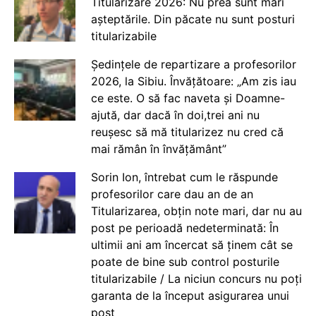
Titularizare 2026: Nu prea sunt mari
așteptările. Din păcate nu sunt posturi
titularizabile
Ședințele de repartizare a profesorilor
2026, la Sibiu. Învățătoare: „Am zis iau
ce este. O să fac naveta și Doamne-
ajută, dar dacă în doi,trei ani nu
reușesc să mă titularizez nu cred că
mai rămân în învățământ”
Sorin Ion, întrebat cum le răspunde
profesorilor care dau an de an
Titularizarea, obțin note mari, dar nu au
post pe perioadă nedeterminată: În
ultimii ani am încercat să ținem cât se
poate de bine sub control posturile
titularizabile / La niciun concurs nu poți
garanta de la început asigurarea unui
post