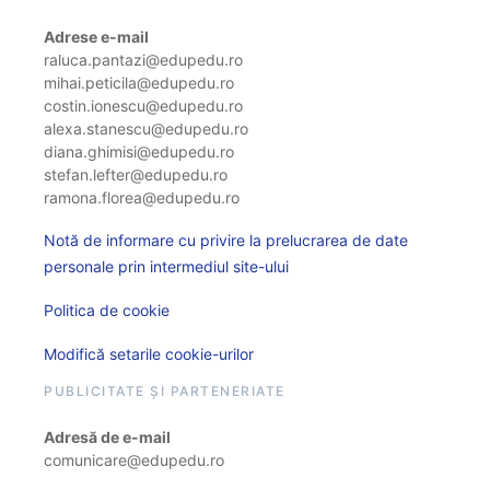
Adrese e-mail
raluca.pantazi@edupedu.ro
mihai.peticila@edupedu.ro
costin.ionescu@edupedu.ro
alexa.stanescu@edupedu.ro
diana.ghimisi@edupedu.ro
stefan.lefter@edupedu.ro
ramona.florea@edupedu.ro
Notă de informare cu privire la prelucrarea de date
personale prin intermediul site-ului
Politica de cookie
Modifică setarile cookie-urilor
PUBLICITATE ȘI PARTENERIATE
Adresă de e-mail
comunicare@edupedu.ro