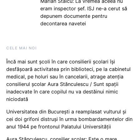
Marian Staicu: La vremea aceea nu
eram inspector șef. ISJ ne-a cerut să
depunem documente pentru
decontarea navetei
CELE MAI NOI
Încă mai sunt școli în care consilierii școlari își
desfășoară activitatea prin biblioteci, pe la cabinetul
medical, pe holuri sau în cancelarii, atrage atenția
consilierul școlar Aura Stănculescu / Sunt spații
inadecvate în care copilul nu va destăinui nimic
niciodată
Universitatea din București a reamplasat vulturul și
cei doi grifoni distruși în urma bombardamentelor din
anul 1944 pe frontonul Palatului Universității
Aura Stănculescu, consilier școlar: Este o mare