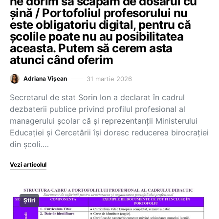
ne dorim să scăpăm de dosarul cu
șină / Portofoliul profesorului nu
este obligatoriu digital, pentru că
școlile poate nu au posibilitatea
aceasta. Putem să cerem asta
atunci când oferim
31 martie 2026
Adriana Vișean
Secretarul de stat Sorin Ion a declarat în cadrul
dezbaterii publice privind profilul profesional al
managerului școlar că și reprezentanții Ministerului
Educației și Cercetării își doresc reducerea birocrației
din școli.…
Vezi articolul
Știri