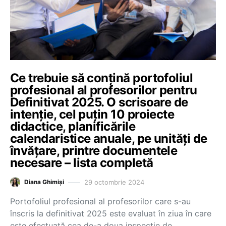
Ce trebuie să conțină portofoliul
profesional al profesorilor pentru
Definitivat 2025. O scrisoare de
intenție, cel puțin 10 proiecte
didactice, planificările
calendaristice anuale, pe unități de
învățare, printre documentele
necesare – lista completă
29 octombrie 2024
Diana Ghimiși
Portofoliul profesional al profesorilor care s-au
înscris la definitivat 2025 este evaluat în ziua în care
este efectuată cea de-a doua inspecție de