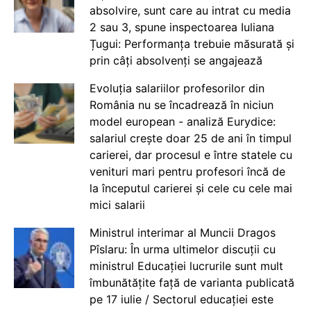
absolvire, sunt care au intrat cu media
2 sau 3, spune inspectoarea Iuliana
Țugui: Performanța trebuie măsurată și
prin câți absolvenți se angajează
Evoluția salariilor profesorilor din
România nu se încadrează în niciun
model european - analiză Eurydice:
salariul crește doar 25 de ani în timpul
carierei, dar procesul e între statele cu
venituri mari pentru profesori încă de
la începutul carierei și cele cu cele mai
mici salarii
Ministrul interimar al Muncii Dragos
Pîslaru: În urma ultimelor discuții cu
ministrul Educației lucrurile sunt mult
îmbunătățite față de varianta publicată
pe 17 iulie / Sectorul educației este