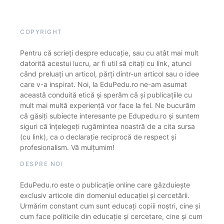
COPYRIGHT
Pentru că scrieți despre educație, sau cu atât mai mult
datorită acestui lucru, ar fi util să citați cu link, atunci
când preluați un articol, părți dintr-un articol sau o idee
care v-a inspirat. Noi, la EduPedu.ro ne-am asumat
această conduită etică și sperăm că și publicațiile cu
mult mai multă experiență vor face la fel. Ne bucurăm
că găsiți subiecte interesante pe Edupedu.ro și suntem
siguri că înțelegeți rugămintea noastră de a cita sursa
(cu link), ca o declarație reciprocă de respect și
profesionalism. Vă mulțumim!
DESPRE NOI
EduPedu.ro este o publicație online care găzduiește
exclusiv articole din domeniul educației și cercetării.
Urmărim constant cum sunt educați copiii noștri, cine și
cum face politicile din educație și cercetare, cine și cum