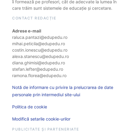
îi formează pe profesori, cât de adecvate la lumea în
care trăim sunt sistemele de educație și cercetare.
CONTACT REDACȚIE
Adrese e-mail
raluca.pantazi@edupedu.ro
mihai.peticila@edupedu.ro
costin.ionescu@edupedu.ro
alexa.stanescu@edupedu.ro
diana.ghimisi@edupedu.ro
stefan.lefter@edupedu.ro
ramona.florea@edupedu.ro
Notă de informare cu privire la prelucrarea de date
personale prin intermediul site-ului
Politica de cookie
Modifică setarile cookie-urilor
PUBLICITATE ȘI PARTENERIATE