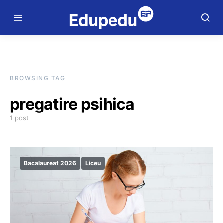
BROWSING TAG
pregatire psihica
1 post
Bacalaureat 2026
Liceu