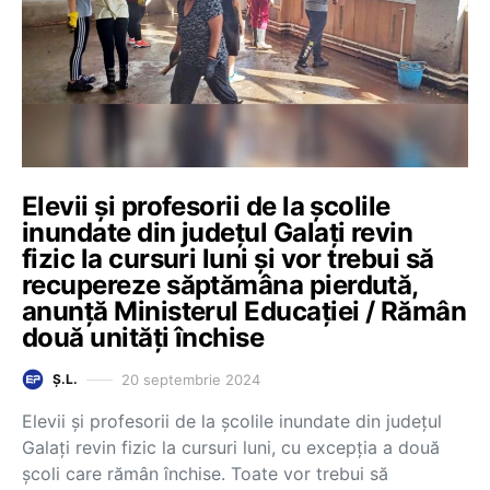
Elevii și profesorii de la școlile
inundate din județul Galați revin
fizic la cursuri luni și vor trebui să
recupereze săptămâna pierdută,
anunță Ministerul Educației / Rămân
două unități închise
20 septembrie 2024
Ș.L.
Elevii și profesorii de la școlile inundate din județul
Galați revin fizic la cursuri luni, cu excepția a două
școli care rămân închise. Toate vor trebui să