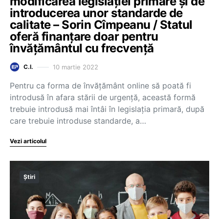
modificarea legislației primare și de
introducerea unor standarde de
calitate – Sorin Cîmpeanu / Statul
oferă finanțare doar pentru
învățământul cu frecvență
10 martie 2022
C.I.
Pentru ca forma de învățământ online să poată fi
introdusă în afara stării de urgență, această formă
trebuie introdusă mai întâi în legislația primară, după
care trebuie introduse standarde, a…
Vezi articolul
Știri