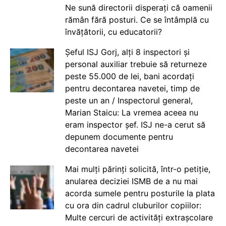
Ne sună directorii disperați că oamenii
rămân fără posturi. Ce se întâmplă cu
învățătorii, cu educatorii?
Șeful ISJ Gorj, alți 8 inspectori și
personal auxiliar trebuie să returneze
peste 55.000 de lei, bani acordați
pentru decontarea navetei, timp de
peste un an / Inspectorul general,
Marian Staicu: La vremea aceea nu
eram inspector șef. ISJ ne-a cerut să
depunem documente pentru
decontarea navetei
Mai mulți părinți solicită, într-o petiție,
anularea deciziei ISMB de a nu mai
acorda sumele pentru posturile la plata
cu ora din cadrul cluburilor copiilor:
Multe cercuri de activități extrașcolare