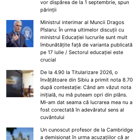
vor dispărea de la 1 septembrie, spun
părinții
Ministrul interimar al Muncii Dragos
Pîslaru: În urma ultimelor discuții cu
ministrul Educației lucrurile sunt mult
îmbunătățite față de varianta publicată
pe 17 iulie / Sectorul educației este
crucial
De la 4.90 la Titularizare 2026, o
învățătoare din Sibiu a primit nota 8.70
după contestație: Când am văzut nota
inițială, nu mă puteam opri din plâns.
Mi-am dat seama că lucrarea mea nu a
fost corectată în adevăratul sens al
cuvântului
Un cunoscut profesor de la Cambridge
a demisionat în urma acuzațiilor că ar