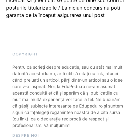
încercat să ținem cât se poate de bine sub control
posturile titularizabile / La niciun concurs nu poți
garanta de la început asigurarea unui post
COPYRIGHT
Pentru că scrieți despre educație, sau cu atât mai mult
datorită acestui lucru, ar fi util să citați cu link, atunci
când preluați un articol, părți dintr-un articol sau o idee
care v-a inspirat. Noi, la EduPedu.ro ne-am asumat
această conduită etică și sperăm că și publicațiile cu
mult mai multă experiență vor face la fel. Ne bucurăm
că găsiți subiecte interesante pe Edupedu.ro și suntem
siguri că înțelegeți rugămintea noastră de a cita sursa
(cu link), ca o declarație reciprocă de respect și
profesionalism. Vă mulțumim!
DESPRE NOI