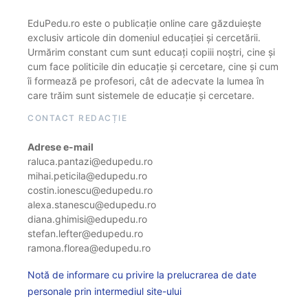
EduPedu.ro este o publicație online care găzduiește
exclusiv articole din domeniul educației și cercetării.
Urmărim constant cum sunt educați copiii noștri, cine și
cum face politicile din educație și cercetare, cine și cum
îi formează pe profesori, cât de adecvate la lumea în
care trăim sunt sistemele de educație și cercetare.
CONTACT REDACȚIE
Adrese e-mail
raluca.pantazi@edupedu.ro
mihai.peticila@edupedu.ro
costin.ionescu@edupedu.ro
alexa.stanescu@edupedu.ro
diana.ghimisi@edupedu.ro
stefan.lefter@edupedu.ro
ramona.florea@edupedu.ro
Notă de informare cu privire la prelucrarea de date
personale prin intermediul site-ului