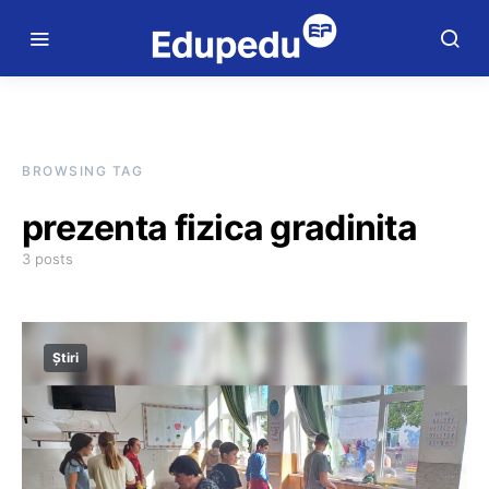
BROWSING TAG
prezenta fizica gradinita
3 posts
Știri