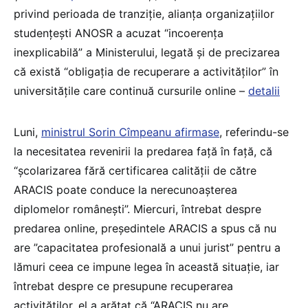
privind perioada de tranziție, alianța organizațiilor
studențești ANOSR a acuzat “incoerența
inexplicabilă” a Ministerului, legată și de precizarea
că există “obligația de recuperare a activităților” în
universitățile care continuă cursurile online –
detalii
Luni,
ministrul Sorin Cîmpeanu afirmase
, referindu-se
la necesitatea revenirii la predarea față în față, că
“școlarizarea fără certificarea calității de către
ARACIS poate conduce la nerecunoașterea
diplomelor românești”. Miercuri, întrebat despre
predarea online, președintele ARACIS a spus că nu
are ”capacitatea profesională a unui jurist” pentru a
lămuri ceea ce impune legea în această situație, iar
întrebat despre ce presupune recuperarea
activităților, el a arătat că “ARACIS nu are