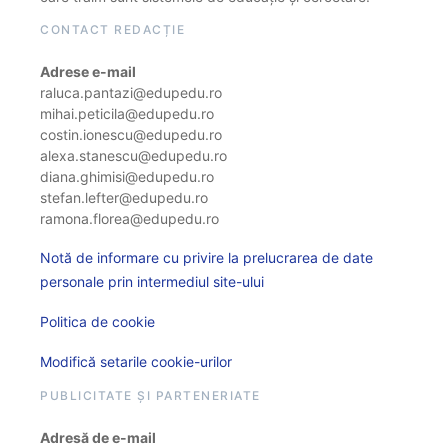
CONTACT REDACȚIE
Adrese e-mail
raluca.pantazi@edupedu.ro
mihai.peticila@edupedu.ro
costin.ionescu@edupedu.ro
alexa.stanescu@edupedu.ro
diana.ghimisi@edupedu.ro
stefan.lefter@edupedu.ro
ramona.florea@edupedu.ro
Notă de informare cu privire la prelucrarea de date
personale prin intermediul site-ului
Politica de cookie
Modifică setarile cookie-urilor
PUBLICITATE ȘI PARTENERIATE
Adresă de e-mail