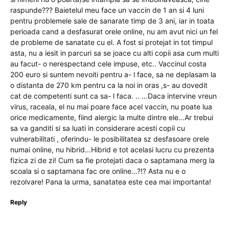
raspunde??? Baietelul meu face un vaccin de 1 an si 4 luni
pentru problemele sale de sanarate timp de 3 ani, iar in toata
perioada cand a desfasurat orele online, nu am avut nici un fel
de probleme de sanatate cu el. A fost si protejat in tot timpul
asta, nu a iesit in parcuri sa se joace cu alti copii asa cum multi
au facut- o nerespectand cele impuse, etc.. Vaccinul costa
200 euro si suntem nevoiti pentru a- l face, sa ne deplasam la
o distanta de 270 km pentru ca la noi in oras ,s- au dovedit
cat de competenti sunt ca sa- l faca. .. …Daca intervine vreun
virus, raceala, el nu mai poare face acel vaccin, nu poate lua
orice medicamente, fiind alergic la multe dintre ele…Ar trebui
sa va ganditi si sa luati in considerare acesti copii cu
vulnerabilitati , oferindu- le posibilitatea sz desfasoare orele
numai online, nu hibrid…Hibrid e tot acelasi lucru cu prezenta
fizica zi de zi! Cum sa fie protejati daca o saptamana merg la
scoala si o saptamana fac ore online…?!? Asta nu e o
rezolvare! Pana la urma, sanatatea este cea mai importanta!
Reply