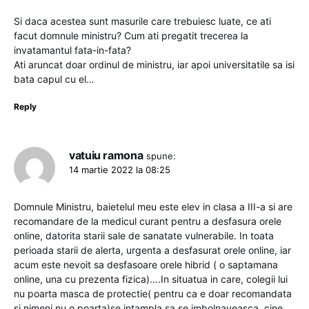
Si daca acestea sunt masurile care trebuiesc luate, ce ati
facut domnule ministru? Cum ati pregatit trecerea la
invatamantul fata-in-fata?
Ati aruncat doar ordinul de ministru, iar apoi universitatile sa isi
bata capul cu el…
Reply
vatuiu ramona
spune:
14 martie 2022 la 08:25
Domnule Ministru, baietelul meu este elev in clasa a III-a si are
recomandare de la medicul curant pentru a desfasura orele
online, datorita starii sale de sanatate vulnerabile. In toata
perioada starii de alerta, urgenta a desfasurat orele online, iar
acum este nevoit sa desfasoare orele hibrid ( o saptamana
online, una cu prezenta fizica)….In situatua in care, colegii lui
nu poarta masca de protectie( pentru ca e doar recomandata
si nimeni nu o poarta)se intampla sa se imbolnaveasca, cine