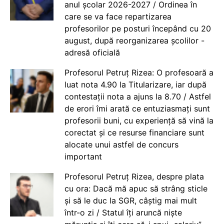
anul școlar 2026-2027 / Ordinea în
care se va face repartizarea
profesorilor pe posturi începând cu 20
august, după reorganizarea școlilor -
adresă oficială
Profesorul Petruț Rizea: O profesoară a
luat nota 4.90 la Titularizare, iar după
contestații nota a ajuns la 8.70 / Astfel
de erori îmi arată ce entuziasmați sunt
profesorii buni, cu experiență să vină la
corectat și ce resurse financiare sunt
alocate unui astfel de concurs
important
Profesorul Petruț Rizea, despre plata
cu ora: Dacă mă apuc să strâng sticle
și să le duc la SGR, câștig mai mult
într-o zi / Statul îți aruncă niște