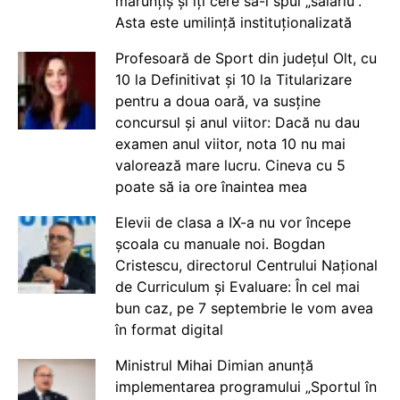
mărunțiș și îți cere să-i spui „salariu”.
Asta este umilință instituționalizată
Profesoară de Sport din județul Olt, cu
10 la Definitivat și 10 la Titularizare
pentru a doua oară, va susține
concursul și anul viitor: Dacă nu dau
examen anul viitor, nota 10 nu mai
valorează mare lucru. Cineva cu 5
poate să ia ore înaintea mea
Elevii de clasa a IX-a nu vor începe
școala cu manuale noi. Bogdan
Cristescu, directorul Centrului Național
de Curriculum și Evaluare: În cel mai
bun caz, pe 7 septembrie le vom avea
în format digital
Ministrul Mihai Dimian anunță
implementarea programului „Sportul în