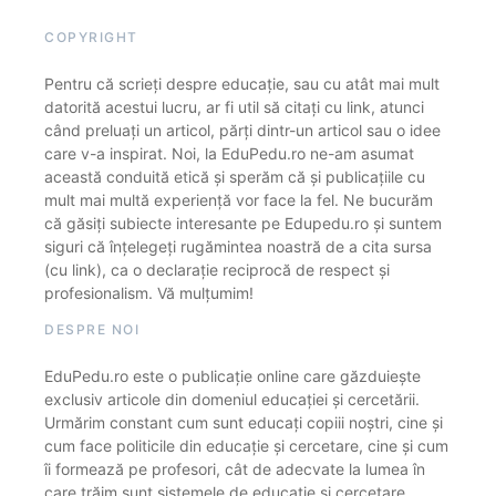
COPYRIGHT
Pentru că scrieți despre educație, sau cu atât mai mult
datorită acestui lucru, ar fi util să citați cu link, atunci
când preluați un articol, părți dintr-un articol sau o idee
care v-a inspirat. Noi, la EduPedu.ro ne-am asumat
această conduită etică și sperăm că și publicațiile cu
mult mai multă experiență vor face la fel. Ne bucurăm
că găsiți subiecte interesante pe Edupedu.ro și suntem
siguri că înțelegeți rugămintea noastră de a cita sursa
(cu link), ca o declarație reciprocă de respect și
profesionalism. Vă mulțumim!
DESPRE NOI
EduPedu.ro este o publicație online care găzduiește
exclusiv articole din domeniul educației și cercetării.
Urmărim constant cum sunt educați copiii noștri, cine și
cum face politicile din educație și cercetare, cine și cum
îi formează pe profesori, cât de adecvate la lumea în
care trăim sunt sistemele de educație și cercetare.