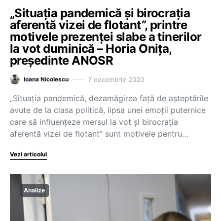
„Situația pandemică și birocrația
aferentă vizei de flotant”, printre
motivele prezenței slabe a tinerilor
la vot duminică – Horia Onița,
președinte ANOSR
7 decembrie 2020
Ioana Nicolescu
„Situația pandemică, dezamăgirea față de așteptările
avute de la clasa politică, lipsa unei emoții puternice
care să influențeze mersul la vot și birocrația
aferentă vizei de flotant” sunt motivele pentru…
Vezi articolul
Analize