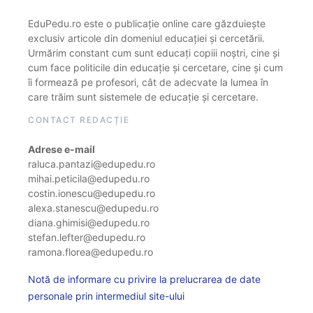
EduPedu.ro este o publicație online care găzduiește
exclusiv articole din domeniul educației și cercetării.
Urmărim constant cum sunt educați copiii noștri, cine și
cum face politicile din educație și cercetare, cine și cum
îi formează pe profesori, cât de adecvate la lumea în
care trăim sunt sistemele de educație și cercetare.
CONTACT REDACȚIE
Adrese e-mail
raluca.pantazi@edupedu.ro
mihai.peticila@edupedu.ro
costin.ionescu@edupedu.ro
alexa.stanescu@edupedu.ro
diana.ghimisi@edupedu.ro
stefan.lefter@edupedu.ro
ramona.florea@edupedu.ro
Notă de informare cu privire la prelucrarea de date
personale prin intermediul site-ului