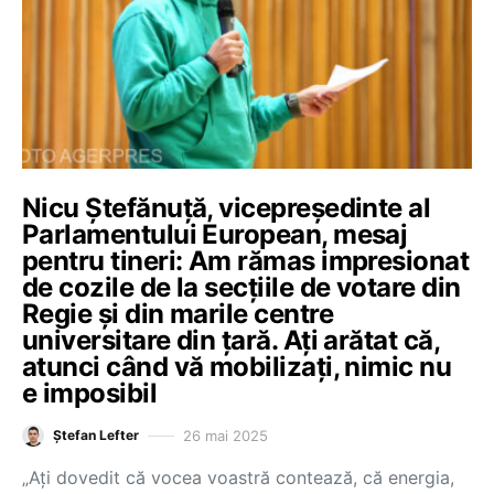
Nicu Ștefănuță, vicepreședinte al
Parlamentului European, mesaj
pentru tineri: Am rămas impresionat
de cozile de la secțiile de votare din
Regie și din marile centre
universitare din țară. Ați arătat că,
atunci când vă mobilizați, nimic nu
e imposibil
26 mai 2025
Ștefan Lefter
„Ați dovedit că vocea voastră contează, că energia,