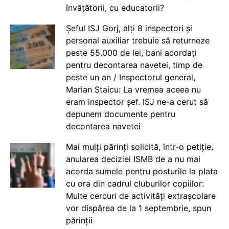
învățătorii, cu educatorii?
Șeful ISJ Gorj, alți 8 inspectori și
personal auxiliar trebuie să returneze
peste 55.000 de lei, bani acordați
pentru decontarea navetei, timp de
peste un an / Inspectorul general,
Marian Staicu: La vremea aceea nu
eram inspector șef. ISJ ne-a cerut să
depunem documente pentru
decontarea navetei
Mai mulți părinți solicită, într-o petiție,
anularea deciziei ISMB de a nu mai
acorda sumele pentru posturile la plata
cu ora din cadrul cluburilor copiilor:
Multe cercuri de activități extrașcolare
vor dispărea de la 1 septembrie, spun
părinții