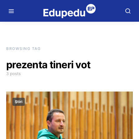
BROWSING TAG
prezenta tineri vot
3 posts
Știri