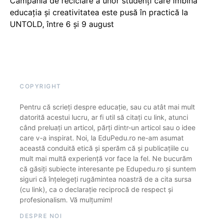
Campania de reciclare a unor studenți care îmbină
educația și creativitatea este pusă în practică la
UNTOLD, între 6 și 9 august
COPYRIGHT
Pentru că scrieți despre educație, sau cu atât mai mult
datorită acestui lucru, ar fi util să citați cu link, atunci
când preluați un articol, părți dintr-un articol sau o idee
care v-a inspirat. Noi, la EduPedu.ro ne-am asumat
această conduită etică și sperăm că și publicațiile cu
mult mai multă experiență vor face la fel. Ne bucurăm
că găsiți subiecte interesante pe Edupedu.ro și suntem
siguri că înțelegeți rugămintea noastră de a cita sursa
(cu link), ca o declarație reciprocă de respect și
profesionalism. Vă mulțumim!
DESPRE NOI