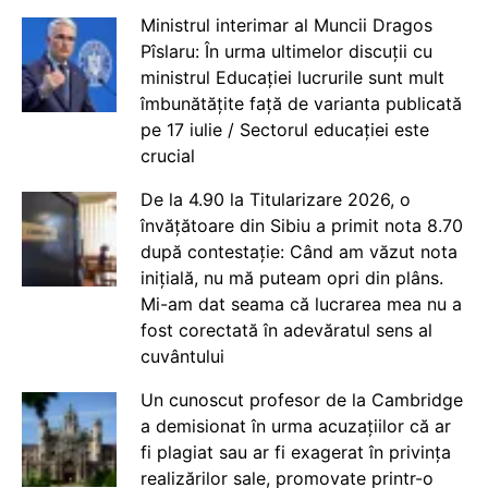
Ministrul interimar al Muncii Dragos
Pîslaru: În urma ultimelor discuții cu
ministrul Educației lucrurile sunt mult
îmbunătățite față de varianta publicată
pe 17 iulie / Sectorul educației este
crucial
De la 4.90 la Titularizare 2026, o
învățătoare din Sibiu a primit nota 8.70
după contestație: Când am văzut nota
inițială, nu mă puteam opri din plâns.
Mi-am dat seama că lucrarea mea nu a
fost corectată în adevăratul sens al
cuvântului
Un cunoscut profesor de la Cambridge
a demisionat în urma acuzațiilor că ar
fi plagiat sau ar fi exagerat în privința
realizărilor sale, promovate printr-o