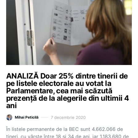
ANALIZĂ Doar 25% dintre tinerii de
pe listele electorale au votat la
Parlamentare, cea mai scăzută
prezență de la alegerile din ultimii 4
ani
7 decembrie 2020
Mihai Peticilă
În listele permanente de la BEC sunt 4.662.066 de
tineri, cu vârste între 18 și 34 de ani, iar 1.183.680 de