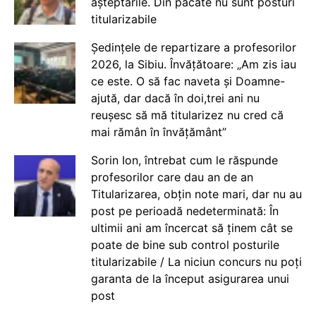
așteptările. Din păcate nu sunt posturi
titularizabile
Ședințele de repartizare a profesorilor
2026, la Sibiu. Învățătoare: „Am zis iau
ce este. O să fac naveta și Doamne-
ajută, dar dacă în doi,trei ani nu
reușesc să mă titularizez nu cred că
mai rămân în învățământ”
Sorin Ion, întrebat cum le răspunde
profesorilor care dau an de an
Titularizarea, obțin note mari, dar nu au
post pe perioadă nedeterminată: În
ultimii ani am încercat să ținem cât se
poate de bine sub control posturile
titularizabile / La niciun concurs nu poți
garanta de la început asigurarea unui
post