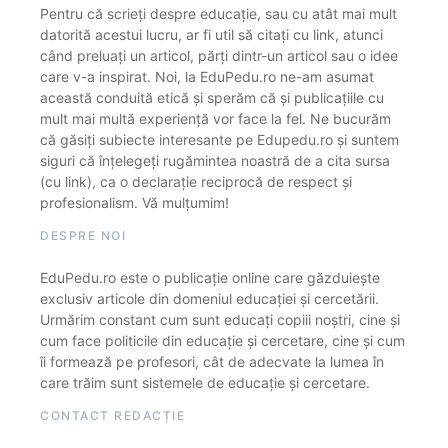
Pentru că scrieți despre educație, sau cu atât mai mult
datorită acestui lucru, ar fi util să citați cu link, atunci
când preluați un articol, părți dintr-un articol sau o idee
care v-a inspirat. Noi, la EduPedu.ro ne-am asumat
această conduită etică și sperăm că și publicațiile cu
mult mai multă experiență vor face la fel. Ne bucurăm
că găsiți subiecte interesante pe Edupedu.ro și suntem
siguri că înțelegeți rugămintea noastră de a cita sursa
(cu link), ca o declarație reciprocă de respect și
profesionalism. Vă mulțumim!
DESPRE NOI
EduPedu.ro este o publicație online care găzduiește
exclusiv articole din domeniul educației și cercetării.
Urmărim constant cum sunt educați copiii noștri, cine și
cum face politicile din educație și cercetare, cine și cum
îi formează pe profesori, cât de adecvate la lumea în
care trăim sunt sistemele de educație și cercetare.
CONTACT REDACȚIE