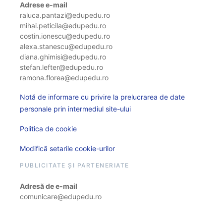
Adrese e-mail
raluca.pantazi@edupedu.ro
mihai.peticila@edupedu.ro
costin.ionescu@edupedu.ro
alexa.stanescu@edupedu.ro
diana.ghimisi@edupedu.ro
stefan.lefter@edupedu.ro
ramona.florea@edupedu.ro
Notă de informare cu privire la prelucrarea de date
personale prin intermediul site-ului
Politica de cookie
Modifică setarile cookie-urilor
PUBLICITATE ȘI PARTENERIATE
Adresă de e-mail
comunicare@edupedu.ro