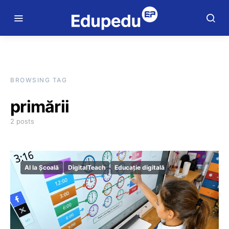
BROWSING TAG
primării
2 posts
AI la Școală
DigitalTeach
Educație digitală