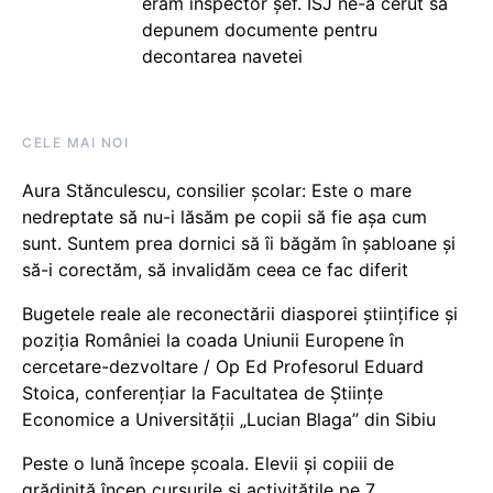
eram inspector șef. ISJ ne-a cerut să
depunem documente pentru
decontarea navetei
CELE MAI NOI
Aura Stănculescu, consilier școlar: Este o mare
nedreptate să nu-i lăsăm pe copii să fie așa cum
sunt. Suntem prea dornici să îi băgăm în șabloane și
să-i corectăm, să invalidăm ceea ce fac diferit
Bugetele reale ale reconectării diasporei științifice și
poziția României la coada Uniunii Europene în
cercetare-dezvoltare / Op Ed Profesorul Eduard
Stoica, conferențiar la Facultatea de Științe
Economice a Universității „Lucian Blaga” din Sibiu
Peste o lună începe școala. Elevii și copiii de
grădiniță încep cursurile și activitățile pe 7