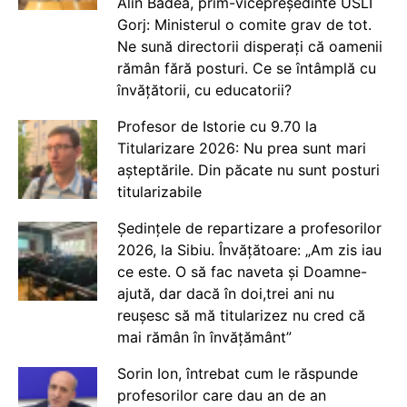
Alin Badea, prim-vicepreședinte USLI
Gorj: Ministerul o comite grav de tot.
Ne sună directorii disperați că oamenii
rămân fără posturi. Ce se întâmplă cu
învățătorii, cu educatorii?
Profesor de Istorie cu 9.70 la
Titularizare 2026: Nu prea sunt mari
așteptările. Din păcate nu sunt posturi
titularizabile
Ședințele de repartizare a profesorilor
2026, la Sibiu. Învățătoare: „Am zis iau
ce este. O să fac naveta și Doamne-
ajută, dar dacă în doi,trei ani nu
reușesc să mă titularizez nu cred că
mai rămân în învățământ”
Sorin Ion, întrebat cum le răspunde
profesorilor care dau an de an