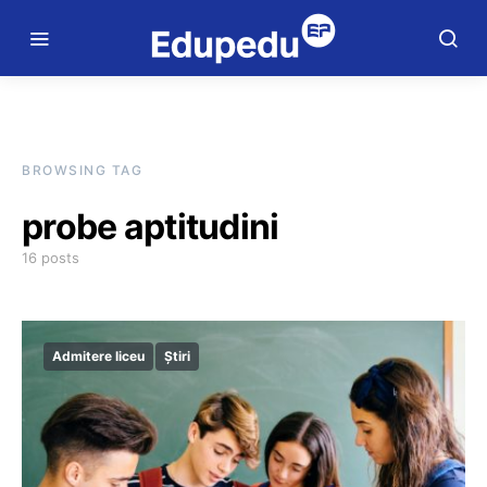
BROWSING TAG
probe aptitudini
16 posts
Admitere liceu
Știri