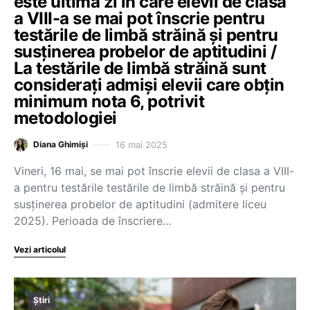
este ultima zi în care elevii de clasa
a VIII-a se mai pot înscrie pentru
testările de limbă străină și pentru
susținerea probelor de aptitudini /
La testările de limbă străină sunt
considerați admiși elevii care obțin
minimum nota 6, potrivit
metodologiei
16 mai 2025
Diana Ghimiși
Vineri, 16 mai, se mai pot înscrie elevii de clasa a VIII-
a pentru testările testările de limbă străină și pentru
susținerea probelor de aptitudini (admitere liceu
2025). Perioada de înscriere…
Vezi articolul
Știri