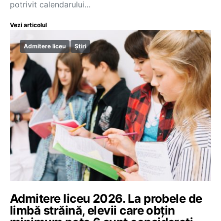
potrivit calendarului…
Vezi articolul
Admitere liceu
Știri
Admitere liceu 2026. La probele de
limbă străină, elevii care obțin