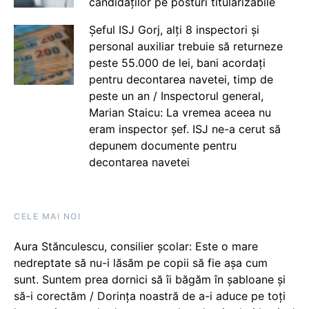
candidaților pe posturi titularizabile
Șeful ISJ Gorj, alți 8 inspectori și
personal auxiliar trebuie să returneze
peste 55.000 de lei, bani acordați
pentru decontarea navetei, timp de
peste un an / Inspectorul general,
Marian Staicu: La vremea aceea nu
eram inspector șef. ISJ ne-a cerut să
depunem documente pentru
decontarea navetei
CELE MAI NOI
Aura Stănculescu, consilier școlar: Este o mare
nedreptate să nu-i lăsăm pe copii să fie așa cum
sunt. Suntem prea dornici să îi băgăm în șabloane și
să-i corectăm / Dorința noastră de a-i aduce pe toți