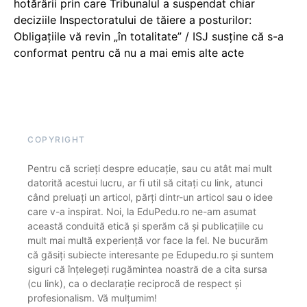
hotărârii prin care Tribunalul a suspendat chiar
deciziile Inspectoratului de tăiere a posturilor:
Obligațiile vă revin „în totalitate” / ISJ susține că s-a
conformat pentru că nu a mai emis alte acte
COPYRIGHT
Pentru că scrieți despre educație, sau cu atât mai mult
datorită acestui lucru, ar fi util să citați cu link, atunci
când preluați un articol, părți dintr-un articol sau o idee
care v-a inspirat. Noi, la EduPedu.ro ne-am asumat
această conduită etică și sperăm că și publicațiile cu
mult mai multă experiență vor face la fel. Ne bucurăm
că găsiți subiecte interesante pe Edupedu.ro și suntem
siguri că înțelegeți rugămintea noastră de a cita sursa
(cu link), ca o declarație reciprocă de respect și
profesionalism. Vă mulțumim!