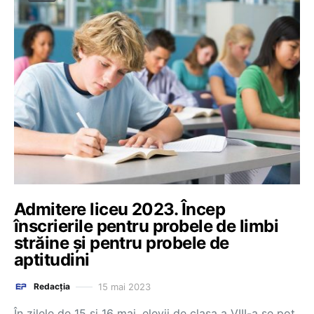
Admitere liceu 2023. Încep
înscrierile pentru probele de limbi
străine și pentru probele de
aptitudini
15 mai 2023
Redacția
În zilele de 15 și 16 mai, elevii de clasa a VIII-a se pot