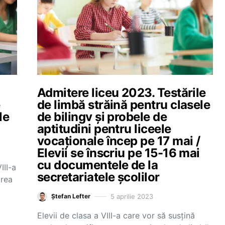
Admitere liceu 2023. Testările
e
de limbă străină pentru clasele
le
de bilingv și probele de
aptitudini pentru liceele
vocaționale încep pe 17 mai /
Elevii se înscriu pe 15-16 mai
cu documentele de la
III-a
secretariatele școlilor
area
5 aprilie 2023
Ștefan Lefter
Elevii de clasa a VIII-a care vor să susțină