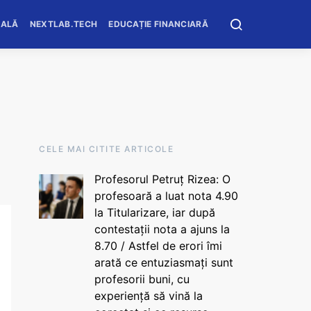
OALĂ
NEXTLAB.TECH
EDUCAȚIE FINANCIARĂ
CELE MAI CITITE ARTICOLE
Profesorul Petruț Rizea: O
profesoară a luat nota 4.90
la Titularizare, iar după
contestații nota a ajuns la
8.70 / Astfel de erori îmi
arată ce entuziasmați sunt
profesorii buni, cu
experiență să vină la