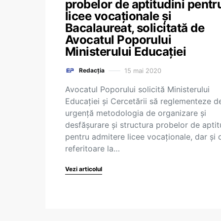
probelor de aptitudini pentr
licee vocaționale și
Bacalaureat, solicitată de
Avocatul Poporului
Ministerului Educației
15 mai 2020
Redacția
Avocatul Poporului solicită Ministerului
Educației și Cercetării să reglementeze d
urgență metodologia de organizare și
desfășurare și structura probelor de aptit
pentru admitere licee vocaționale, dar și 
referitoare la…
Vezi articolul