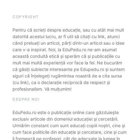
COPYRIGHT
Pentru că scrieți despre educație, sau cu atât mai mult
datorită acestui lucru, ar fi util să citați cu link, atunci
când preluați un articol, părți dintr-un articol sau o idee
care v-a inspirat. Noi, la EduPedu.ro ne-am asumat
această conduită etică și sperăm că și publicațiile cu
mult mai multă experiență vor face la fel. Ne bucurăm
că găsiți subiecte interesante pe Edupedu.ro și suntem
siguri că înțelegeți rugămintea noastră de a cita sursa
(cu link), ca o declarație reciprocă de respect și
profesionalism. Vă mulțumim!
DESPRE NOI
EduPedu.ro este o publicație online care găzduiește
exclusiv articole din domeniul educației și cercetării.
Urmărim constant cum sunt educați copiii noștri, cine și
cum face politicile din educație și cercetare, cine și cum
îi formează pe profesori, cât de adecvate la lumea în