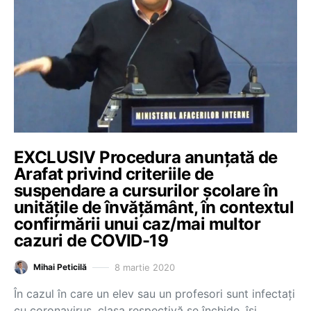
EXCLUSIV Procedura anunţată de
Arafat privind criteriile de
suspendare a cursurilor școlare în
unitățile de învățământ, în contextul
confirmării unui caz/mai multor
cazuri de COVID-19
8 martie 2020
Mihai Peticilă
În cazul în care un elev sau un profesori sunt infectaţi
cu coronavirus, clasa respectivă se închide, îşi