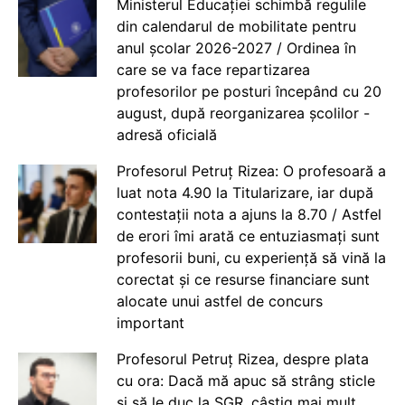
Ministerul Educației schimbă regulile
din calendarul de mobilitate pentru
anul școlar 2026-2027 / Ordinea în
care se va face repartizarea
profesorilor pe posturi începând cu 20
august, după reorganizarea școlilor -
adresă oficială
Profesorul Petruț Rizea: O profesoară a
luat nota 4.90 la Titularizare, iar după
contestații nota a ajuns la 8.70 / Astfel
de erori îmi arată ce entuziasmați sunt
profesorii buni, cu experiență să vină la
corectat și ce resurse financiare sunt
alocate unui astfel de concurs
important
Profesorul Petruț Rizea, despre plata
cu ora: Dacă mă apuc să strâng sticle
și să le duc la SGR, câștig mai mult