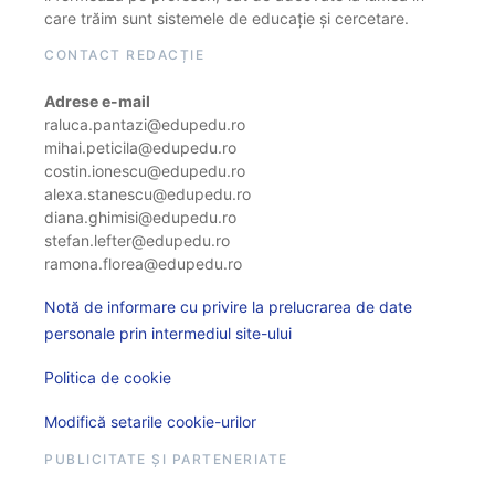
care trăim sunt sistemele de educație și cercetare.
CONTACT REDACȚIE
Adrese e-mail
raluca.pantazi@edupedu.ro
mihai.peticila@edupedu.ro
costin.ionescu@edupedu.ro
alexa.stanescu@edupedu.ro
diana.ghimisi@edupedu.ro
stefan.lefter@edupedu.ro
ramona.florea@edupedu.ro
Notă de informare cu privire la prelucrarea de date
personale prin intermediul site-ului
Politica de cookie
Modifică setarile cookie-urilor
PUBLICITATE ȘI PARTENERIATE