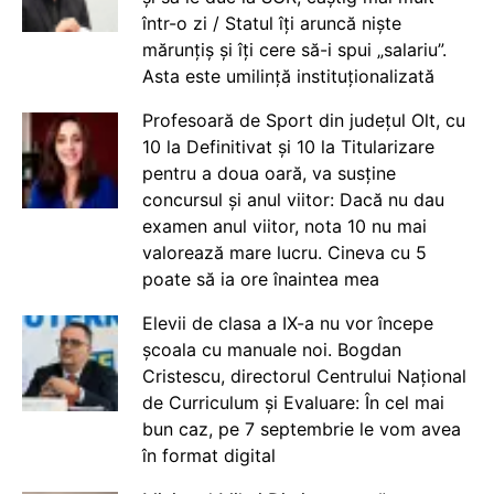
într-o zi / Statul îți aruncă niște
mărunțiș și îți cere să-i spui „salariu”.
Asta este umilință instituționalizată
Profesoară de Sport din județul Olt, cu
10 la Definitivat și 10 la Titularizare
pentru a doua oară, va susține
concursul și anul viitor: Dacă nu dau
examen anul viitor, nota 10 nu mai
valorează mare lucru. Cineva cu 5
poate să ia ore înaintea mea
Elevii de clasa a IX-a nu vor începe
școala cu manuale noi. Bogdan
Cristescu, directorul Centrului Național
de Curriculum și Evaluare: În cel mai
bun caz, pe 7 septembrie le vom avea
în format digital