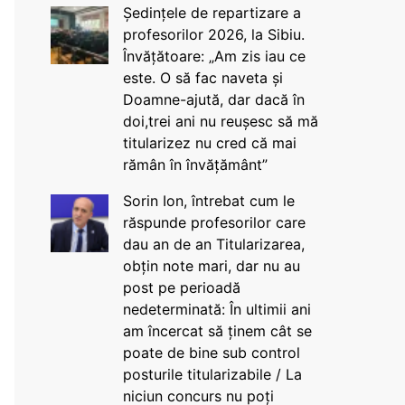
Ședințele de repartizare a
profesorilor 2026, la Sibiu.
Învățătoare: „Am zis iau ce
este. O să fac naveta și
Doamne-ajută, dar dacă în
doi,trei ani nu reușesc să mă
titularizez nu cred că mai
rămân în învățământ”
Sorin Ion, întrebat cum le
răspunde profesorilor care
dau an de an Titularizarea,
obțin note mari, dar nu au
post pe perioadă
nedeterminată: În ultimii ani
am încercat să ținem cât se
poate de bine sub control
posturile titularizabile / La
niciun concurs nu poți