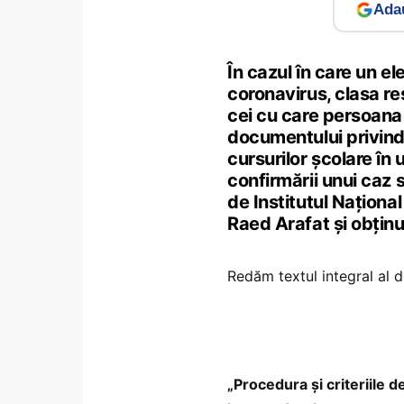
Adau
În cazul în care un el
coronavirus, clasa re
cei cu care persoana a
documentului privind 
cursurilor școlare în 
confirmării unui caz
de Institutul Naţiona
Raed Arafat şi obţin
Redăm textul integral al 
„Procedura și criteriile d