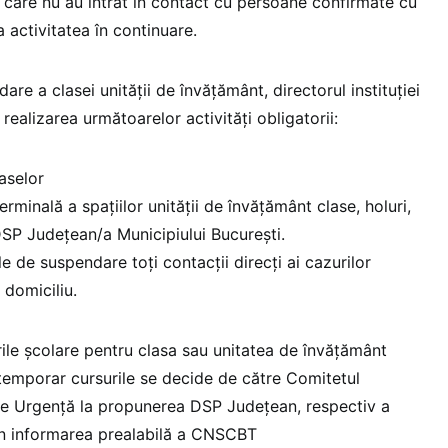
 în care nu au intrat în contact cu persoane confirmate cu
a activitatea în continuare.
e a clasei unității de învățământ, directorul instituției
ealizarea următoarelor activități obligatorii:
laselor
erminală a spațiilor unității de învățământ clase, holuri,
DSP Județean/a Municipiului București.
le de suspendare toți contacții direcți ai cazurilor
 domiciliu.
ile școlare pentru clasa sau unitatea de învățământ
emporar cursurile se decide de către Comitetul
de Urgență la propunerea DSP Județean, respectiv a
rin informarea prealabilă a CNSCBT