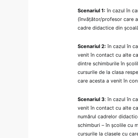
Scenariul 1:
în cazul în ca
(învățător/profesor care a
cadre didactice din școală
Scenariul 2:
în cazul în ca
venit în contact cu alte c
dintre schimburile în șco
cursurile de la clasa respe
care acesta a venit în con
Scenariul 3
: în cazul în 
venit în contact cu alte c
numărul cadrelor didactice
schimburi – în școlile cu
cursurile la clasele cu car