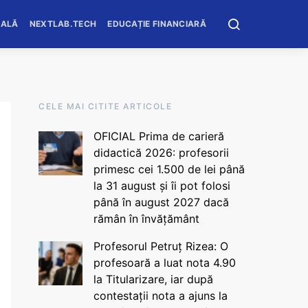
OALĂ
NEXTLAB.TECH
EDUCAȚIE FINANCIARĂ
CELE MAI CITITE ARTICOLE
OFICIAL Prima de carieră
didactică 2026: profesorii
primesc cei 1.500 de lei până
la 31 august și îi pot folosi
până în august 2027 dacă
rămân în învățământ
Profesorul Petruț Rizea: O
profesoară a luat nota 4.90
la Titularizare, iar după
contestații nota a ajuns la