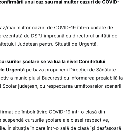
 confirmării unui caz sau mai multor cazuri de COVID-
 caz/mai multor cazuri de COVID-19 într-o unitate de
 prezentată de DSPJ împreună cu directorul unității de
itetului Județean pentru Situații de Urgență.
rsurilor școlare se va lua la nivel Comitetului
 de Urgență
pe baza propunerii Direcției de Sănătate
ctiv a municipiului București cu informarea prealabilă la
 Şcolar județean, cu respectarea următoarelor scenarii
nfirmat de îmbolnăvire COVID-19 într-o clasă din
 suspendă cursurile școlare ale clasei respective,
e. În situația în care într-o sală de clasă își desfășoară