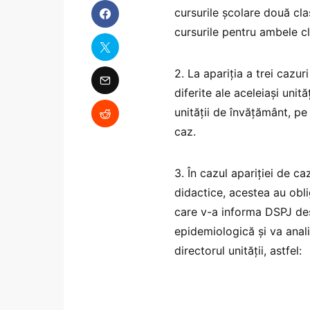
cursurile școlare două cl
cursurile pentru ambele cl
2. La apariția a trei cazu
diferite ale aceleiași uni
unității de învățământ, pe
caz.
3. În cazul apariției de c
didactice, acestea au obl
care v-a informa DSPJ de
epidemiologică și va anal
directorul unității, astfel: