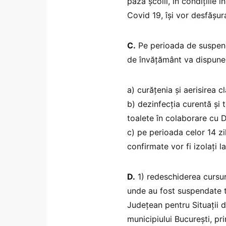
paza școlii, în condițiile
Covid 19, își vor desfășur
C.
Pe perioada de suspendar
de învățământ va dispune r
a) curățenia și aerisirea c
b) dezinfecția curentă și t
toalete în colaborare cu 
c) pe perioada celor 14 zi
confirmate vor fi izolați la
D.
1) redeschiderea cursur
unde au fost suspendate t
Județean pentru Situații 
municipiului București, p