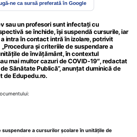
gă-ne ca sursă preferată în Google
ev sau un profesori sunt infectaţi cu
spectivă se închide, îşi suspendă cursurile, iar
 intra în contact intră în izolare, potrivit
„Procedura și criteriile de suspendare a
unitățile de învățământ, în contextul
 sau mai multor cazuri de COVID-19″, redactat
l de Sănătate Publică”, anunţat duminică de
ut de Edupedu.ro.
documentului:
e suspendare a cursurilor școlare în unitățile de