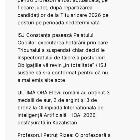
pentru profesori a fost actualizată, pe
fiecare județ, după repartizarea
candidaților de la Titularizare 2026 pe
posturi pe perioadă nedeterminată
ISJ Constanța pasează Palatului
Copiilor executarea hotărârii prin care
Tribunalul a suspendat chiar deciziile
Inspectoratului de tăiere a posturilor:
Obligațiile vă revin „în totalitate” / ISJ
susține că s-a conformat pentru că nu
a mai emis alte acte
ULTIMĂ ORĂ Elevii români au obținut 3
medalii de aur, 2 de argint și 3 de
bronz la Olimpiada Internațională de
Inteligență Artificială – IOAI 2026,
desfășurată în Kazahstan
Profesorul Petruț Rizea: O profesoară a