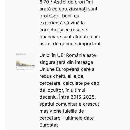
8.70 / Astfel de erori îmi
arată ce entuziasmați sunt
profesorii buni, cu
experiență să vină la
corectat și ce resurse
financiare sunt alocate unui
astfel de concurs important
Unici în UE: România este
singura țară din întreaga
Uniune Europeană care a
redus cheltuielile de
cercetare, calculate pe cap
de locuitor, în ultimul
deceniu. Între 2015-2025,
spațiul comunitar a crescut
masiv cheltuielile de
cercetare - ultimele date
Eurostat