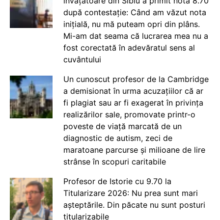
învățătoare din Sibiu a primit nota 8.70
după contestație: Când am văzut nota
inițială, nu mă puteam opri din plâns.
Mi-am dat seama că lucrarea mea nu a
fost corectată în adevăratul sens al
cuvântului
Un cunoscut profesor de la Cambridge
a demisionat în urma acuzațiilor că ar
fi plagiat sau ar fi exagerat în privința
realizărilor sale, promovate printr-o
poveste de viață marcată de un
diagnostic de autism, zeci de
maratoane parcurse și milioane de lire
strânse în scopuri caritabile
Profesor de Istorie cu 9.70 la
Titularizare 2026: Nu prea sunt mari
așteptările. Din păcate nu sunt posturi
titularizabile