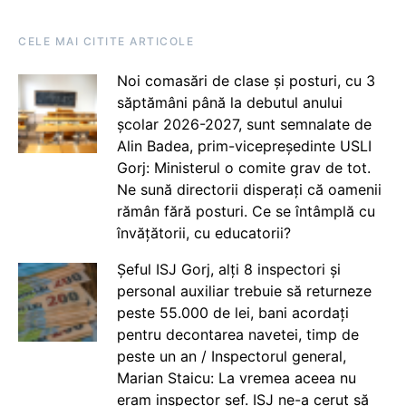
CELE MAI CITITE ARTICOLE
Noi comasări de clase și posturi, cu 3
săptămâni până la debutul anului
școlar 2026-2027, sunt semnalate de
Alin Badea, prim-vicepreședinte USLI
Gorj: Ministerul o comite grav de tot.
Ne sună directorii disperați că oamenii
rămân fără posturi. Ce se întâmplă cu
învățătorii, cu educatorii?
Șeful ISJ Gorj, alți 8 inspectori și
personal auxiliar trebuie să returneze
peste 55.000 de lei, bani acordați
pentru decontarea navetei, timp de
peste un an / Inspectorul general,
Marian Staicu: La vremea aceea nu
eram inspector șef. ISJ ne-a cerut să