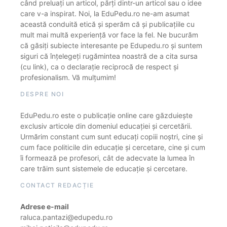
când preluați un articol, părți dintr-un articol sau o idee
care v-a inspirat. Noi, la EduPedu.ro ne-am asumat
această conduită etică și sperăm că și publicațiile cu
mult mai multă experiență vor face la fel. Ne bucurăm
că găsiți subiecte interesante pe Edupedu.ro și suntem
siguri că înțelegeți rugămintea noastră de a cita sursa
(cu link), ca o declarație reciprocă de respect și
profesionalism. Vă mulțumim!
DESPRE NOI
EduPedu.ro este o publicație online care găzduiește
exclusiv articole din domeniul educației și cercetării.
Urmărim constant cum sunt educați copiii noștri, cine și
cum face politicile din educație și cercetare, cine și cum
îi formează pe profesori, cât de adecvate la lumea în
care trăim sunt sistemele de educație și cercetare.
CONTACT REDACȚIE
Adrese e-mail
raluca.pantazi@edupedu.ro