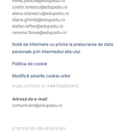
mihai.peticila@edupedu.ro
costin.ionescu@edupedu.ro
alexa.stanescu@edupedu.ro
diana.ghimisi@edupedu.ro
stefan.lefter@edupedu.ro
ramona.florea@edupedu.ro
Notă de informare cu privire la prelucrarea de date
personale prin intermediul site-ului
Politica de cookie
Modifică setarile cookie-urilor
PUBLICITATE ȘI PARTENERIATE
Adresă de e-mail
comunicare@edupedu.ro
STATISTICI EDUPEDU.RO