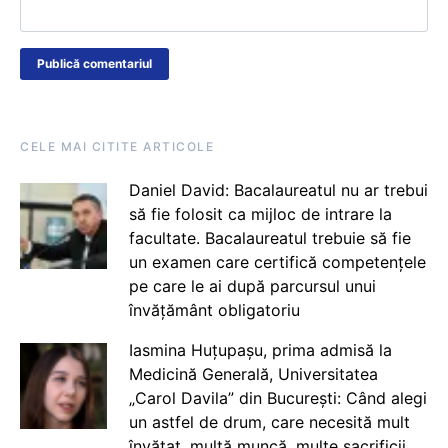
CELE MAI CITITE ARTICOLE
Daniel David: Bacalaureatul nu ar trebui
să fie folosit ca mijloc de intrare la
facultate. Bacalaureatul trebuie să fie
un examen care certifică competențele
pe care le ai după parcursul unui
învățământ obligatoriu
Iasmina Huțupașu, prima admisă la
Medicină Generală, Universitatea
„Carol Davila” din București: Când alegi
un astfel de drum, care necesită mult
învățat, multă muncă, multe sacrificii,