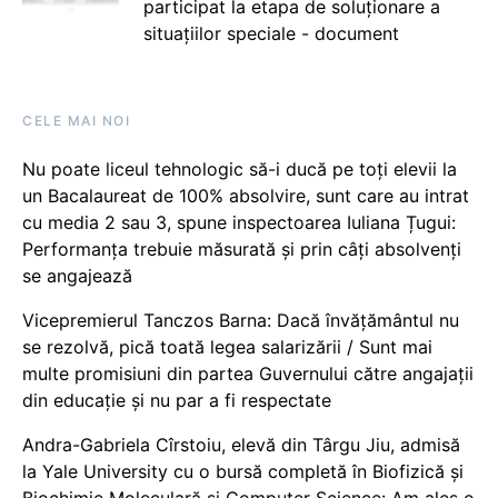
participat la etapa de soluționare a
situațiilor speciale - document
CELE MAI NOI
Nu poate liceul tehnologic să-i ducă pe toți elevii la
un Bacalaureat de 100% absolvire, sunt care au intrat
cu media 2 sau 3, spune inspectoarea Iuliana Țugui:
Performanța trebuie măsurată și prin câți absolvenți
se angajează
Vicepremierul Tanczos Barna: Dacă învățământul nu
se rezolvă, pică toată legea salarizării / Sunt mai
multe promisiuni din partea Guvernului către angajații
din educație și nu par a fi respectate
Andra-Gabriela Cîrstoiu, elevă din Târgu Jiu, admisă
la Yale University cu o bursă completă în Biofizică și
Biochimie Moleculară și Computer Science: Am ales o