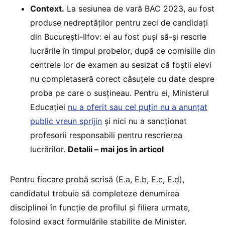
Context.
La sesiunea de vară BAC 2023, au fost
produse nedreptăților pentru zeci de candidați
din București-Ilfov: ei au fost puși să-și rescrie
lucrările în timpul probelor, după ce comisiile din
centrele lor de examen au sesizat că foștii elevi
nu completaseră corect căsuțele cu date despre
proba pe care o susțineau. Pentru ei, Ministerul
Educației
nu a oferit sau cel puțin nu a anunțat
public vreun sprijin
și nici nu a sancționat
profesorii responsabili pentru rescrierea
lucrărilor.
Detalii – mai jos în articol
Pentru fiecare probă scrisă (E.a, E.b, E.c, E.d),
candidatul trebuie să completeze denumirea
disciplinei în funcție de profilul și filiera urmate,
folosind exact formulările stabilite de Minister.