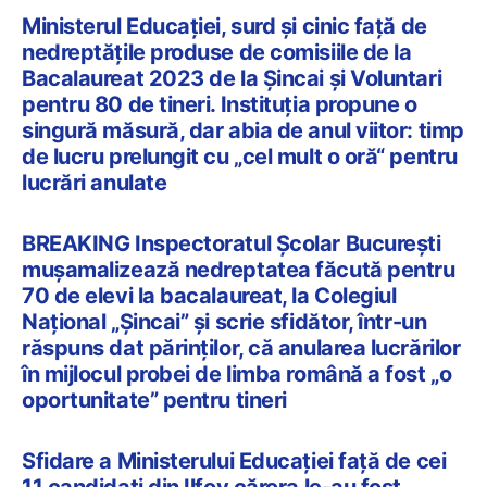
Ministerul Educației, surd și cinic față de
nedreptățile produse de comisiile de la
Bacalaureat 2023 de la Șincai și Voluntari
pentru 80 de tineri. Instituția propune o
singură măsură, dar abia de anul viitor: timp
de lucru prelungit cu „cel mult o oră“ pentru
lucrări anulate
BREAKING Inspectoratul Școlar București
mușamalizează nedreptatea făcută pentru
70 de elevi la bacalaureat, la Colegiul
Național „Șincai” și scrie sfidător, într-un
răspuns dat părinților, că anularea lucrărilor
în mijlocul probei de limba română a fost „o
oportunitate” pentru tineri
Sfidare a Ministerului Educației față de cei
11 candidați din Ilfov cărora le-au fost