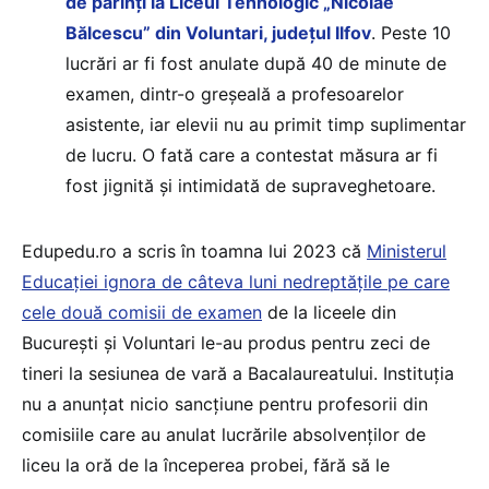
de părinți la Liceul Tehnologic „Nicolae
Bălcescu” din Voluntari, județul Ilfov
. Peste 10
lucrări ar fi fost anulate după 40 de minute de
examen, dintr-o greșeală a profesoarelor
asistente, iar elevii nu au primit timp suplimentar
de lucru. O fată care a contestat măsura ar fi
fost jignită și intimidată de supraveghetoare.
Edupedu.ro a scris în toamna lui 2023 că
Ministerul
Educației ignora de câteva luni nedreptățile pe care
cele două comisii de examen
de la liceele din
București și Voluntari le-au produs pentru zeci de
tineri la sesiunea de vară a Bacalaureatului. Instituția
nu a anunțat nicio sancțiune pentru profesorii din
comisiile care au anulat lucrările absolvenților de
liceu la oră de la începerea probei, fără să le