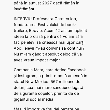
până în august 2027 dacă rămân în
învățământ
INTERVIU Profesoara Carmen Ion,
fondatoarea Festivalului de book-
trailere, Boovie: Acum 12 ani am aplicat
ideea la o clasă pentru că voiam să îi
fac pe elevi să citească mai ușor cărți.
Apoi, elevii m-au convins să continui /
Nu m-am gândit absolut deloc că va
avea vreun impact major
Compania Meta, care deține Facebook
și Instagram, a primit o nouă amendă în
statul New Mexico: 567 milioane de
dolari, cea mai mare sancțiune legată
de siguranța copiilor, primită de de
gigantul social media
Măsuri împotriva fraudei bazate pe