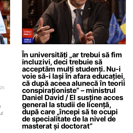
În universități „ar trebui să fim
incluzivi, deci trebuie să
acceptăm mulți studenți. Nu-i
voie să-i lași în afara educației,
că după aceea alunecă în teorii
025
conspiraționiste” – ministrul
Daniel David / El susține acces
m
general la studii de licență,
m
după care „începi să te ocupi
ul
de specialitate de la nivel de
masterat și doctorat”