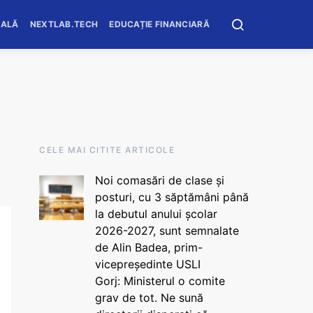
OALĂ
NEXTLAB.TECH
EDUCAȚIE FINANCIARĂ
CELE MAI CITITE ARTICOLE
Noi comasări de clase și
posturi, cu 3 săptămâni până
la debutul anului școlar
2026-2027, sunt semnalate
de Alin Badea, prim-
vicepreședinte USLI
Gorj: Ministerul o comite
grav de tot. Ne sună