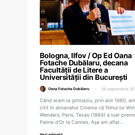
Bologna, Ilfov / Op Ed Oana
Fotache Dubălaru, decana
Facultății de Litere a
Universității din București
26 septembrie 2
Oana Fotache Dubălaru
Când eram la gimnaziu, prin anii 1980, a
citit în almanahul Cinema că filmul lui Wi
Wenders, Paris, Texas (1984) a luat premi
Palme d’Or la Cannes. Așa am aflat…
Vezi articolul