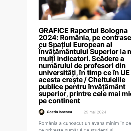
GRAFICE Raportul Bologna
2024: România, pe contras
cu Spațiul European al
Învățământului Superior la 
mulți indicatori. Scădere a
numărului de profesori din
universități, în timp ce în UE
acesta crește / Cheltuielile
publice pentru învățământ
superior, printre cele mai mi
pe continent
29 mai 2024
Costin Ionescu
România a cunoscut un avans minim în c
ce privește numărul de studenți și