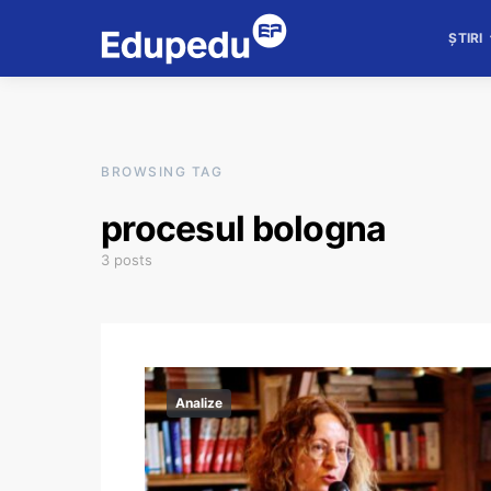
ȘTIRI
BROWSING TAG
procesul bologna
3 posts
Analize