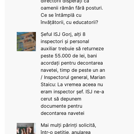
directorii disperați că
oamenii rămân fără posturi.
Ce se întâmplă cu
învățătorii, cu educatorii?
Șeful ISJ Gorj, alți 8
inspectori și personal
auxiliar trebuie să returneze
peste 55.000 de lei, bani
acordați pentru decontarea
navetei, timp de peste un an
/ Inspectorul general, Marian
Staicu: La vremea aceea nu
eram inspector șef. ISJ ne-a
cerut să depunem
documente pentru
decontarea navetei
Mai mulți părinți solicită,
într-o petiție, anularea