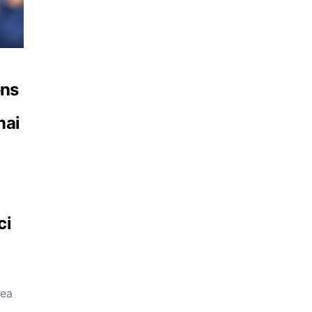
ens
mai
ci
eea