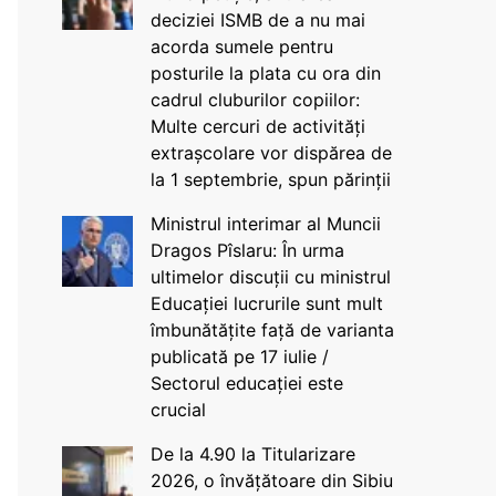
deciziei ISMB de a nu mai
acorda sumele pentru
posturile la plata cu ora din
cadrul cluburilor copiilor:
Multe cercuri de activități
extrașcolare vor dispărea de
la 1 septembrie, spun părinții
Ministrul interimar al Muncii
Dragos Pîslaru: În urma
ultimelor discuții cu ministrul
Educației lucrurile sunt mult
îmbunătățite față de varianta
publicată pe 17 iulie /
Sectorul educației este
crucial
De la 4.90 la Titularizare
2026, o învățătoare din Sibiu