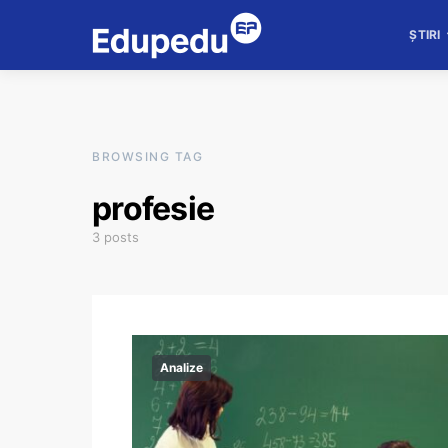
ȘTIRI
BROWSING TAG
profesie
3 posts
Analize