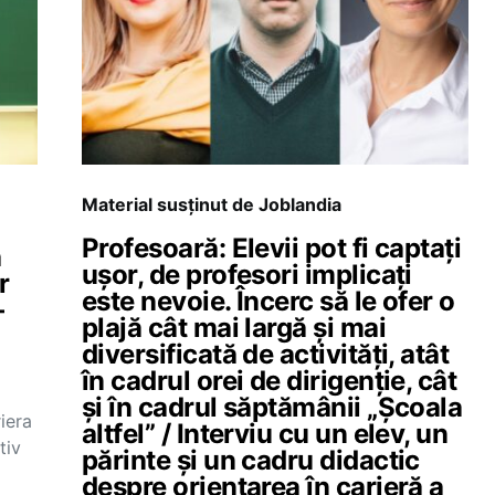
Material susținut de Joblandia
Profesoară: Elevii pot fi captați
a
ușor, de profesori implicați
r
este nevoie. Încerc să le ofer o
–
plajă cât mai largă și mai
diversificată de activități, atât
în cadrul orei de dirigenție, cât
și în cadrul săptămânii „Școala
riera
altfel” / Interviu cu un elev, un
tiv
părinte și un cadru didactic
despre orientarea în carieră a