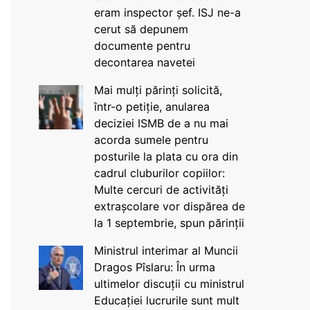
eram inspector șef. ISJ ne-a
cerut să depunem
documente pentru
decontarea navetei
Mai mulți părinți solicită,
într-o petiție, anularea
deciziei ISMB de a nu mai
acorda sumele pentru
posturile la plata cu ora din
cadrul cluburilor copiilor:
Multe cercuri de activități
extrașcolare vor dispărea de
la 1 septembrie, spun părinții
Ministrul interimar al Muncii
Dragos Pîslaru: În urma
ultimelor discuții cu ministrul
Educației lucrurile sunt mult