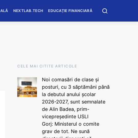
OALĂ
NEXTLAB.TECH
EDUCAȚIE FINANCIARĂ
CELE MAI CITITE ARTICOLE
Noi comasări de clase și
posturi, cu 3 săptămâni până
la debutul anului școlar
2026-2027, sunt semnalate
de Alin Badea, prim-
vicepreședinte USLI
Gorj: Ministerul o comite
grav de tot. Ne sună