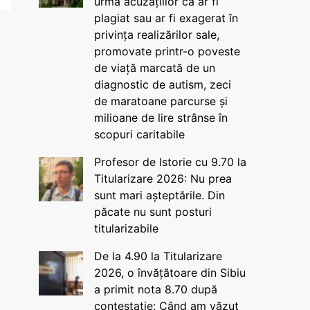
urma acuzațiilor că ar fi
plagiat sau ar fi exagerat în
privința realizărilor sale,
promovate printr-o poveste
de viață marcată de un
diagnostic de autism, zeci
de maratoane parcurse și
milioane de lire strânse în
scopuri caritabile
Profesor de Istorie cu 9.70 la
Titularizare 2026: Nu prea
sunt mari așteptările. Din
păcate nu sunt posturi
titularizabile
De la 4.90 la Titularizare
2026, o învățătoare din Sibiu
a primit nota 8.70 după
contestație: Când am văzut