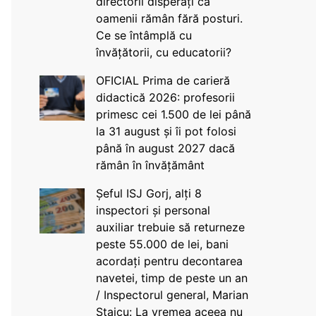
directorii disperați că
oamenii rămân fără posturi.
Ce se întâmplă cu
învățătorii, cu educatorii?
OFICIAL Prima de carieră
didactică 2026: profesorii
primesc cei 1.500 de lei până
la 31 august și îi pot folosi
până în august 2027 dacă
rămân în învățământ
Șeful ISJ Gorj, alți 8
inspectori și personal
auxiliar trebuie să returneze
peste 55.000 de lei, bani
acordați pentru decontarea
navetei, timp de peste un an
/ Inspectorul general, Marian
Staicu: La vremea aceea nu