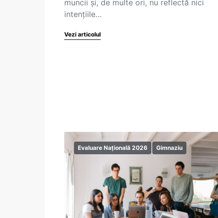
muncii și, de multe ori, nu reflectă nici
intențiile…
Vezi articolul
Evaluare Națională 2026
Gimnaziu