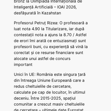
bronz la Olimpiada Internațională de
Inteligență Artificială – IOAI 2026,
desfășurată în Kazahstan
Profesorul Petruț Rizea: O profesoară a
luat nota 4.90 la Titularizare, iar după
contestații nota a ajuns la 8.70 / Astfel
de erori îmi arată ce entuziasmați sunt
profesorii buni, cu experiență să vină la
corectat și ce resurse financiare sunt
alocate unui astfel de concurs
important
Unici în UE: România este singura țară
din întreaga Uniune Europeană care a
redus cheltuielile de cercetare,
calculate pe cap de locuitor, în ultimul
deceniu. Între 2015-2025, spațiul
comunitar a crescut masiv cheltuielile
de cercetare – ultimele date Eurostat