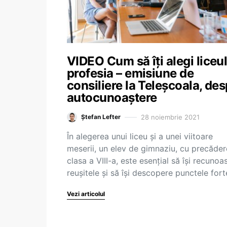
VIDEO Cum să îți alegi liceul
profesia – emisiune de
consiliere la Teleșcoala, de
autocunoaștere
28 noiembrie 2021
Ștefan Lefter
În alegerea unui liceu și a unei viitoare
meserii, un elev de gimnaziu, cu precăder
clasa a VIII-a, este esențial să își recunoa
reușitele și să își descopere punctele for
Vezi articolul