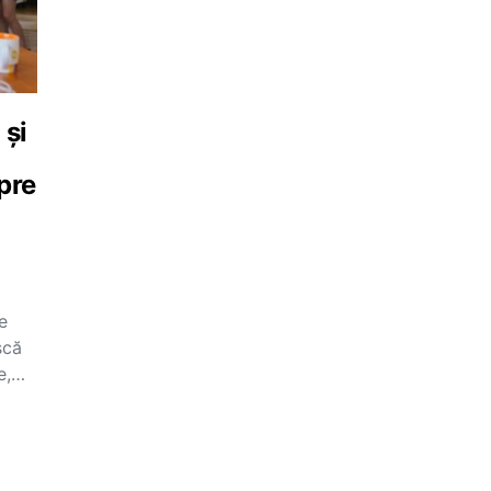
 și
spre
e
scă
te,…