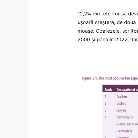
12,2% din fete vor să dev
ușoară creștere, de două p
moașe. Coafezele, scriitoar
2000 și până în 2022, dar a