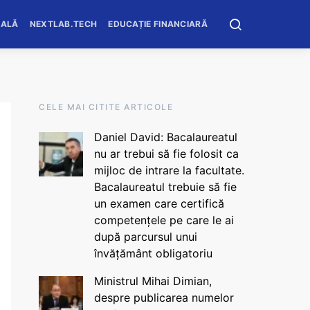
OALĂ
NEXTLAB.TECH
EDUCAȚIE FINANCIARĂ
CELE MAI CITITE ARTICOLE
Daniel David: Bacalaureatul
nu ar trebui să fie folosit ca
mijloc de intrare la facultate.
Bacalaureatul trebuie să fie
un examen care certifică
competențele pe care le ai
după parcursul unui
învățământ obligatoriu
Ministrul Mihai Dimian,
despre publicarea numelor