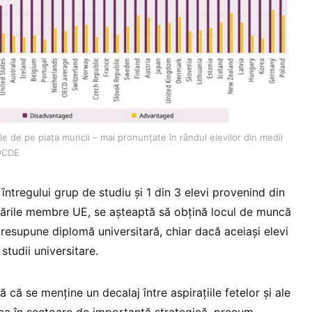
ile de pe piața muncii – mai pronunțate în rândul elevilor din medii
 OCDE
l întregului grup de studiu și 1 din 3 elevi provenind din
țările membre UE, se așteaptă să obțină locul de muncă
presupune diplomă universitară, chiar dacă aceiași elevi
tudii universitare.
 că se menține un decalaj între aspirațiile fetelor și ale