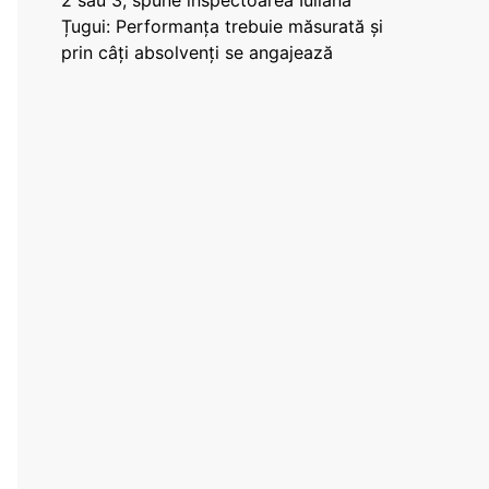
2 sau 3, spune inspectoarea Iuliana
Țugui: Performanța trebuie măsurată și
prin câți absolvenți se angajează