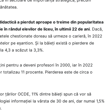
unca în sectoare de importanță strategică, precum
sănătatea.
didactică a pierdut aproape o treime din popularitatea
 în rândul elevilor de liceu, în ultimii 22 de ani
. Dacă,
etele chestionate doreau să urmeze o carieră, în 2022
telor pe eșantion. Și la băieți există o pierdere de
 la 4,3 a scăzut la 3,3%.
ni pentru a deveni profesori în 2000, iar în 2022
lor totalizau 11 procente. Pierderea este de circa o
turor țărilor OCDE, 11% dintre băieți spun că vor să
ogiei informației la vârsta de 30 de ani, dar numai 1,5%
.