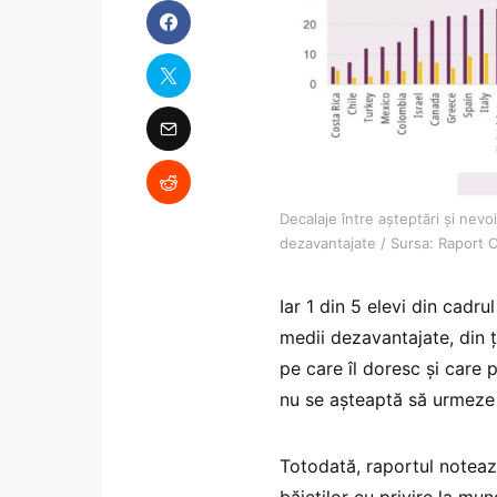
Decalaje între așteptări și nevo
dezavantajate / Sursa: Raport
Iar 1 din 5 elevi din cadru
medii dezavantajate, din 
pe care îl doresc și care 
nu se așteaptă să urmeze s
Totodată, raportul notează