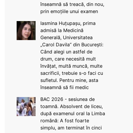
înseamnă să treacă, din nou,
prin emoțiile unui examen
Iasmina Huțupașu, prima
admisă la Medicină
Generală, Universitatea
„Carol Davila” din București:
Când alegi un astfel de
drum, care necesită mult
învățat, multă muncă, multe
sacrificii, trebuie s-o faci cu
sufletul. Pentru mine, asta
înseamnă să fii medic
BAC 2026 - sesiunea de
toamnă. Absolvent de liceu,
după examenul oral la Limba
română: A fost foarte
simplu, am terminat în cinci