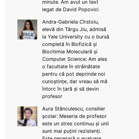
minute. Am avut un text
legat de David Popovici
Andra-Gabriela Cîrstoiu,
elevă din Târgu Jiu, admisă
la Yale University cu o bursă
completă în Biofizică și
Biochimie Moleculară și
Computer Science: Am ales
o facultate în străinătate
pentru că pot deprinde noi
cunoștințe, dar vreau să mă
întorc în țară și să devin
profesor
Aura Stănculescu, consilier
școlar: Meseria de profesor
este un stres continuu și unii
sunt mai puțini rezistenți.
Este necesară o evaluare