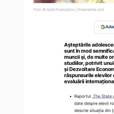
Foto: © Syda Productions | Dreamstime.com
Adau
Așteptările adolescen
sunt în mod semnifica
muncii și, de multe ori
studiilor, potrivit un
și Dezvoltare Econo
răspunsurile elevilor
evaluării internațion
Raportul „
The State 
date despre elevii ro
descrie situația din