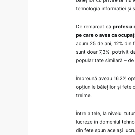
băieților cu privire la m
tehnologia informației și 
De remarcat că
profesia 
pe care o avea ca ocupație
acum 25 de ani, 12% din f
sunt doar 7,3%, potrivit da
popularitate similară – de
Împreună aveau 16,2% opți
opțiunile băieților și fete
treime.
Între altele, la nivelul tu
lucreze în domeniul tehnol
din fete spun același lucru