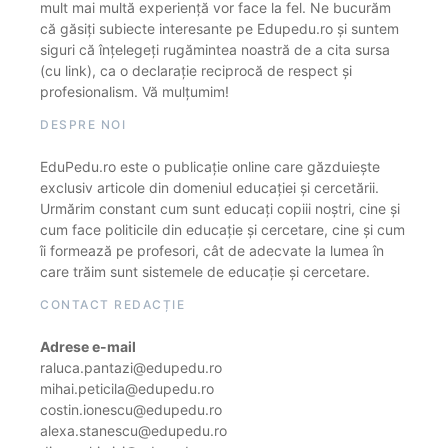
mult mai multă experiență vor face la fel. Ne bucurăm
că găsiți subiecte interesante pe Edupedu.ro și suntem
siguri că înțelegeți rugămintea noastră de a cita sursa
(cu link), ca o declarație reciprocă de respect și
profesionalism. Vă mulțumim!
DESPRE NOI
EduPedu.ro este o publicație online care găzduiește
exclusiv articole din domeniul educației și cercetării.
Urmărim constant cum sunt educați copiii noștri, cine și
cum face politicile din educație și cercetare, cine și cum
îi formează pe profesori, cât de adecvate la lumea în
care trăim sunt sistemele de educație și cercetare.
CONTACT REDACȚIE
Adrese e-mail
raluca.pantazi@edupedu.ro
mihai.peticila@edupedu.ro
costin.ionescu@edupedu.ro
alexa.stanescu@edupedu.ro