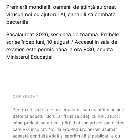
Premieră mondială: oamenii de știință au creat
virusuri noi cu ajutorul AI, capabili să combată
bacteriile
Bacalaureat 2026, sesiunea de toamnă. Probele
scrise încep luni, 10 august / Accesul în sala de
examen este permis până la ora 8:30, anunță
Ministerul Educației
COPYRIGHT
Pentru că scrieți despre educație, sau cu atât mai mult
datorită acestui lucru, ar fi util să citați cu link, atunci
când preluați un articol, părți dintr-un articol sau o idee
care v-a inspirat. Noi, la EduPedu.ro ne-am asumat
această conduită etică și sperăm că și publicațiile cu