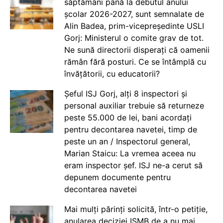
săptămâni până la debutul anului
școlar 2026-2027, sunt semnalate de
Alin Badea, prim-vicepreședinte USLI
Gorj: Ministerul o comite grav de tot.
Ne sună directorii disperați că oamenii
rămân fără posturi. Ce se întâmplă cu
învățătorii, cu educatorii?
Șeful ISJ Gorj, alți 8 inspectori și
personal auxiliar trebuie să returneze
peste 55.000 de lei, bani acordați
pentru decontarea navetei, timp de
peste un an / Inspectorul general,
Marian Staicu: La vremea aceea nu
eram inspector șef. ISJ ne-a cerut să
depunem documente pentru
decontarea navetei
Mai mulți părinți solicită, într-o petiție,
anularea deciziei ISMB de a nu mai