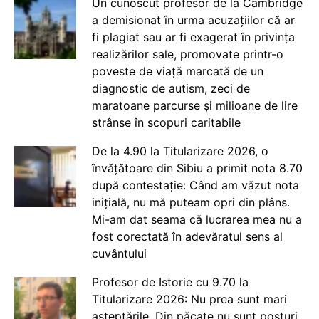
Un cunoscut profesor de la Cambridge
a demisionat în urma acuzațiilor că ar
fi plagiat sau ar fi exagerat în privința
realizărilor sale, promovate printr-o
poveste de viață marcată de un
diagnostic de autism, zeci de
maratoane parcurse și milioane de lire
strânse în scopuri caritabile
De la 4.90 la Titularizare 2026, o
învățătoare din Sibiu a primit nota 8.70
după contestație: Când am văzut nota
inițială, nu mă puteam opri din plâns.
Mi-am dat seama că lucrarea mea nu a
fost corectată în adevăratul sens al
cuvântului
Profesor de Istorie cu 9.70 la
Titularizare 2026: Nu prea sunt mari
așteptările. Din păcate nu sunt posturi