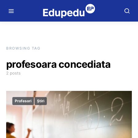
BROWSING TAG
profesoara concediata
2 posts
Profesori
Știri