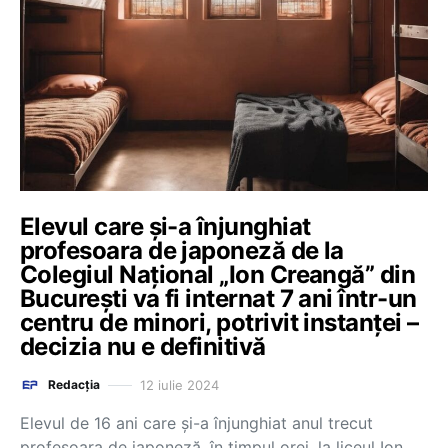
Elevul care şi-a înjunghiat
profesoara de japoneză de la
Colegiul Național „Ion Creangă” din
București va fi internat 7 ani într-un
centru de minori, potrivit instanței –
decizia nu e definitivă
12 iulie 2024
Redacția
Elevul de 16 ani care şi-a înjunghiat anul trecut
profesoara de japoneză, în timpul orei, la liceul Ion