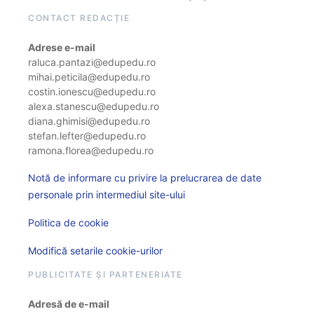
CONTACT REDACȚIE
Adrese e-mail
raluca.pantazi@edupedu.ro
mihai.peticila@edupedu.ro
costin.ionescu@edupedu.ro
alexa.stanescu@edupedu.ro
diana.ghimisi@edupedu.ro
stefan.lefter@edupedu.ro
ramona.florea@edupedu.ro
Notă de informare cu privire la prelucrarea de date
personale prin intermediul site-ului
Politica de cookie
Modifică setarile cookie-urilor
PUBLICITATE ȘI PARTENERIATE
Adresă de e-mail