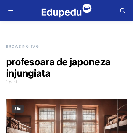
BROWSING TAG
profesoara de japoneza
injungiata
1 post
Știri