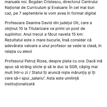
manuale noi. Bogdan Cristescu, directorul Centrului
Național de Curriculum și Evaluare: În cel mai bun
caz, pe 7 septembrie le vom avea în format digital
Profesoara Geanina David din județul Olt, care a
obținut 10 la Titularizare va primi un post de
suplinitor. Anul trecut a făcut naveta 15 km:
Rezultatul este o mare bucurie, însă consider că
adevărata valoare a unui profesor se vede la clasă, în
relația cu elevii
Profesorul Petruț Rizea, despre plata cu ora: Dacă mă
apuc să strâng sticle și să le duc la SGR, câștig mai
mult într-o zi / Statul îți aruncă niște mărunțiș și îți
cere să-i spui „salariu”. Asta este umilință
instituționalizată