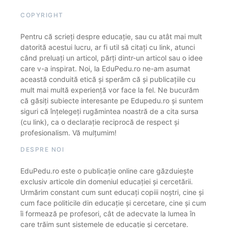
COPYRIGHT
Pentru că scrieți despre educație, sau cu atât mai mult
datorită acestui lucru, ar fi util să citați cu link, atunci
când preluați un articol, părți dintr-un articol sau o idee
care v-a inspirat. Noi, la EduPedu.ro ne-am asumat
această conduită etică și sperăm că și publicațiile cu
mult mai multă experiență vor face la fel. Ne bucurăm
că găsiți subiecte interesante pe Edupedu.ro și suntem
siguri că înțelegeți rugămintea noastră de a cita sursa
(cu link), ca o declarație reciprocă de respect și
profesionalism. Vă mulțumim!
DESPRE NOI
EduPedu.ro este o publicație online care găzduiește
exclusiv articole din domeniul educației și cercetării.
Urmărim constant cum sunt educați copiii noștri, cine și
cum face politicile din educație și cercetare, cine și cum
îi formează pe profesori, cât de adecvate la lumea în
care trăim sunt sistemele de educație și cercetare.