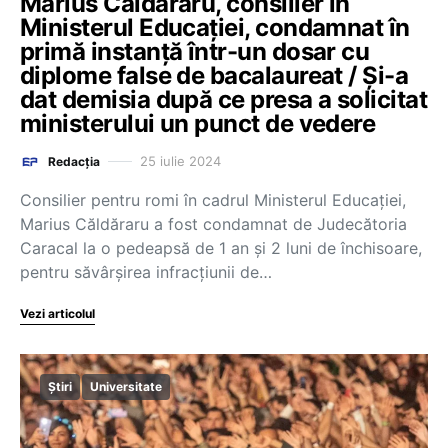
Marius Căldăraru, consilier în
Ministerul Educației, condamnat în
primă instanță într-un dosar cu
diplome false de bacalaureat / Și-a
dat demisia după ce presa a solicitat
ministerului un punct de vedere
25 iulie 2024
Redacția
Consilier pentru romi în cadrul Ministerul Educației,
Marius Căldăraru a fost condamnat de Judecătoria
Caracal la o pedeapsă de 1 an şi 2 luni de închisoare,
pentru săvârșirea infracțiunii de…
Vezi articolul
Știri
Universitate