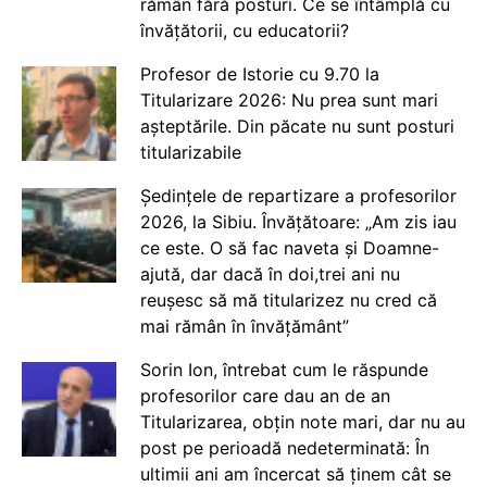
rămân fără posturi. Ce se întâmplă cu
învățătorii, cu educatorii?
Profesor de Istorie cu 9.70 la
Titularizare 2026: Nu prea sunt mari
așteptările. Din păcate nu sunt posturi
titularizabile
Ședințele de repartizare a profesorilor
2026, la Sibiu. Învățătoare: „Am zis iau
ce este. O să fac naveta și Doamne-
ajută, dar dacă în doi,trei ani nu
reușesc să mă titularizez nu cred că
mai rămân în învățământ”
Sorin Ion, întrebat cum le răspunde
profesorilor care dau an de an
Titularizarea, obțin note mari, dar nu au
post pe perioadă nedeterminată: În
ultimii ani am încercat să ținem cât se