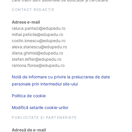
CONTACT REDACȚIE
Adrese e-mail
raluca.pantazi@edupedu.ro
mihai.peticila@edupedu.ro
costin.ionescu@edupedu.ro
alexa.stanescu@edupedu.ro
diana.ghimisi@edupedu.ro
stefan.lefter@edupedu.ro
ramona.florea@edupedu.ro
Notă de informare cu privire la prelucrarea de date
personale prin intermediul site-ului
Politica de cookie
Modifică setarile cookie-urilor
PUBLICITATE ȘI PARTENERIATE
Adresă de e-mail