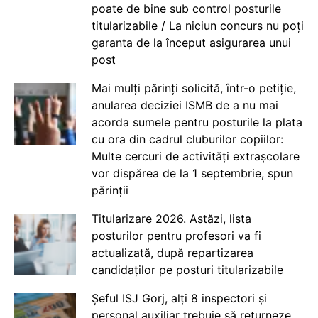
poate de bine sub control posturile
titularizabile / La niciun concurs nu poți
garanta de la început asigurarea unui
post
Mai mulți părinți solicită, într-o petiție,
anularea deciziei ISMB de a nu mai
acorda sumele pentru posturile la plata
cu ora din cadrul cluburilor copiilor:
Multe cercuri de activități extrașcolare
vor dispărea de la 1 septembrie, spun
părinții
Titularizare 2026. Astăzi, lista
posturilor pentru profesori va fi
actualizată, după repartizarea
candidaților pe posturi titularizabile
Șeful ISJ Gorj, alți 8 inspectori și
personal auxiliar trebuie să returneze