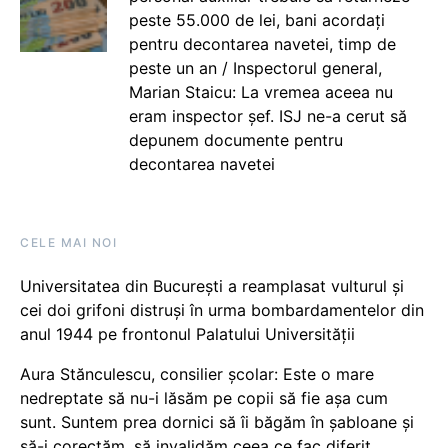
peste 55.000 de lei, bani acordați
pentru decontarea navetei, timp de
peste un an / Inspectorul general,
Marian Staicu: La vremea aceea nu
eram inspector șef. ISJ ne-a cerut să
depunem documente pentru
decontarea navetei
CELE MAI NOI
Universitatea din București a reamplasat vulturul și
cei doi grifoni distruși în urma bombardamentelor din
anul 1944 pe frontonul Palatului Universității
Aura Stănculescu, consilier școlar: Este o mare
nedreptate să nu-i lăsăm pe copii să fie așa cum
sunt. Suntem prea dornici să îi băgăm în șabloane și
să-i corectăm, să invalidăm ceea ce fac diferit