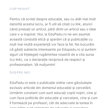
COPYRIGHT
Pentru că scrieți despre educație, sau cu atât mai mult
datorită acestui lucru, ar fi util să citați cu link, atunci
când preluați un articol, părți dintr-un articol sau o idee
care v-a inspirat. Noi, la EduPedu.ro ne-am asumat
această conduită etică și sperăm că și publicațiile cu
mult mai multă experiență vor face la fel. Ne bucurăm
că găsiți subiecte interesante pe Edupedu.ro și suntem
siguri că înțelegeți rugămintea noastră de a cita sursa
(cu link), ca o declarație reciprocă de respect și
profesionalism. Vă mulțumim!
DESPRE NOI
EduPedu.ro este o publicație online care găzduiește
exclusiv articole din domeniul educației și cercetării.
Urmărim constant cum sunt educați copiii noștri, cine și
cum face politicile din educație și cercetare, cine și cum
îi formează pe profesori, cât de adecvate la lumea în
care trăim sunt sistemele de educație și cercetare.