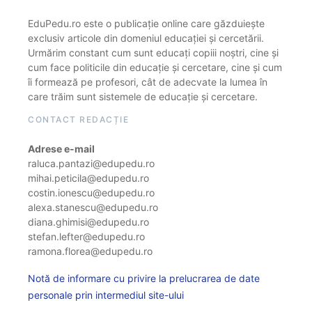
EduPedu.ro este o publicație online care găzduiește
exclusiv articole din domeniul educației și cercetării.
Urmărim constant cum sunt educați copiii noștri, cine și
cum face politicile din educație și cercetare, cine și cum
îi formează pe profesori, cât de adecvate la lumea în
care trăim sunt sistemele de educație și cercetare.
CONTACT REDACȚIE
Adrese e-mail
raluca.pantazi@edupedu.ro
mihai.peticila@edupedu.ro
costin.ionescu@edupedu.ro
alexa.stanescu@edupedu.ro
diana.ghimisi@edupedu.ro
stefan.lefter@edupedu.ro
ramona.florea@edupedu.ro
Notă de informare cu privire la prelucrarea de date
personale prin intermediul site-ului