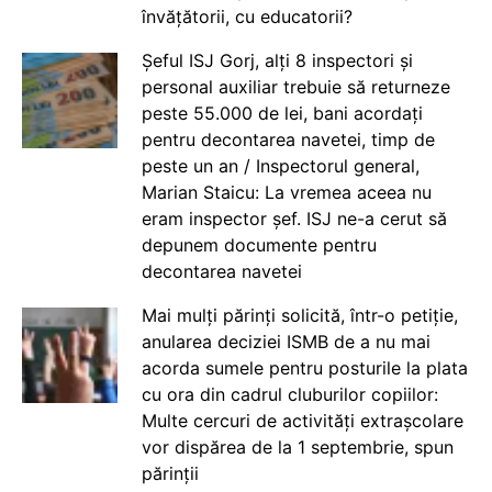
învățătorii, cu educatorii?
Șeful ISJ Gorj, alți 8 inspectori și
personal auxiliar trebuie să returneze
peste 55.000 de lei, bani acordați
pentru decontarea navetei, timp de
peste un an / Inspectorul general,
Marian Staicu: La vremea aceea nu
eram inspector șef. ISJ ne-a cerut să
depunem documente pentru
decontarea navetei
Mai mulți părinți solicită, într-o petiție,
anularea deciziei ISMB de a nu mai
acorda sumele pentru posturile la plata
cu ora din cadrul cluburilor copiilor:
Multe cercuri de activități extrașcolare
vor dispărea de la 1 septembrie, spun
părinții