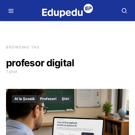
BROWSING TAG
profesor digital
1 post
AI la Școală
Profesori
Știri