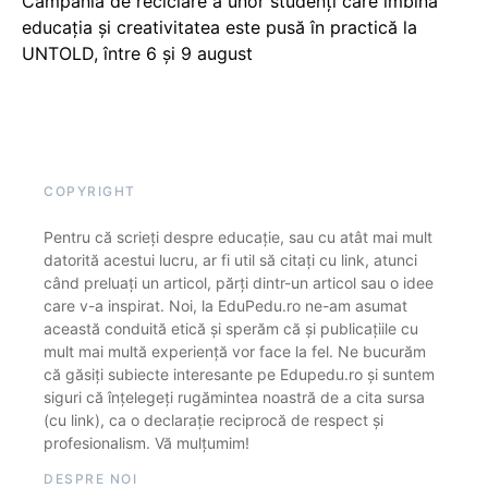
Campania de reciclare a unor studenți care îmbină
educația și creativitatea este pusă în practică la
UNTOLD, între 6 și 9 august
COPYRIGHT
Pentru că scrieți despre educație, sau cu atât mai mult
datorită acestui lucru, ar fi util să citați cu link, atunci
când preluați un articol, părți dintr-un articol sau o idee
care v-a inspirat. Noi, la EduPedu.ro ne-am asumat
această conduită etică și sperăm că și publicațiile cu
mult mai multă experiență vor face la fel. Ne bucurăm
că găsiți subiecte interesante pe Edupedu.ro și suntem
siguri că înțelegeți rugămintea noastră de a cita sursa
(cu link), ca o declarație reciprocă de respect și
profesionalism. Vă mulțumim!
DESPRE NOI