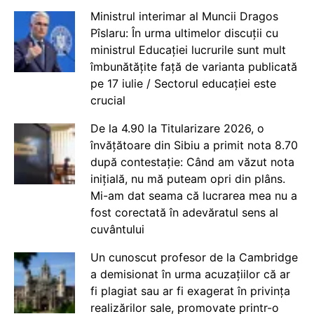
Ministrul interimar al Muncii Dragos
Pîslaru: În urma ultimelor discuții cu
ministrul Educației lucrurile sunt mult
îmbunătățite față de varianta publicată
pe 17 iulie / Sectorul educației este
crucial
De la 4.90 la Titularizare 2026, o
învățătoare din Sibiu a primit nota 8.70
după contestație: Când am văzut nota
inițială, nu mă puteam opri din plâns.
Mi-am dat seama că lucrarea mea nu a
fost corectată în adevăratul sens al
cuvântului
Un cunoscut profesor de la Cambridge
a demisionat în urma acuzațiilor că ar
fi plagiat sau ar fi exagerat în privința
realizărilor sale, promovate printr-o