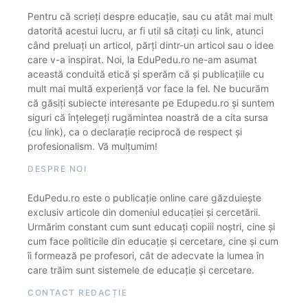
Pentru că scrieți despre educație, sau cu atât mai mult
datorită acestui lucru, ar fi util să citați cu link, atunci
când preluați un articol, părți dintr-un articol sau o idee
care v-a inspirat. Noi, la EduPedu.ro ne-am asumat
această conduită etică și sperăm că și publicațiile cu
mult mai multă experiență vor face la fel. Ne bucurăm
că găsiți subiecte interesante pe Edupedu.ro și suntem
siguri că înțelegeți rugămintea noastră de a cita sursa
(cu link), ca o declarație reciprocă de respect și
profesionalism. Vă mulțumim!
DESPRE NOI
EduPedu.ro este o publicație online care găzduiește
exclusiv articole din domeniul educației și cercetării.
Urmărim constant cum sunt educați copiii noștri, cine și
cum face politicile din educație și cercetare, cine și cum
îi formează pe profesori, cât de adecvate la lumea în
care trăim sunt sistemele de educație și cercetare.
CONTACT REDACȚIE