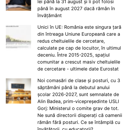
lei până la 31 august și îi pot folosi
până în august 2027 dacă rămân în
învățământ
Unici în UE: România este singura țară
din întreaga Uniune Europeană care a
redus cheltuielile de cercetare,
calculate pe cap de locuitor, în ultimul
deceniu. Între 2015-2025, spațiul
comunitar a crescut masiv cheltuielile
de cercetare - ultimele date Eurostat
Noi comasări de clase și posturi, cu 3
săptămâni până la debutul anului
școlar 2026-2027, sunt semnalate de
Alin Badea, prim-vicepreședinte USLI
Gorj: Ministerul o comite grav de tot.
Ne sună directorii disperați că oamenii
rămân fără posturi. Ce se întâmplă cu
învățătorii, cu educatorii?