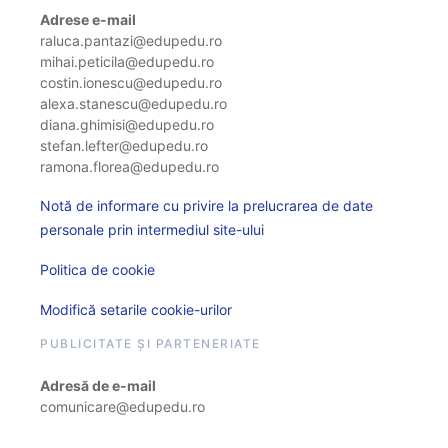
Adrese e-mail
raluca.pantazi@edupedu.ro
mihai.peticila@edupedu.ro
costin.ionescu@edupedu.ro
alexa.stanescu@edupedu.ro
diana.ghimisi@edupedu.ro
stefan.lefter@edupedu.ro
ramona.florea@edupedu.ro
Notă de informare cu privire la prelucrarea de date
personale prin intermediul site-ului
Politica de cookie
Modifică setarile cookie-urilor
PUBLICITATE ȘI PARTENERIATE
Adresă de e-mail
comunicare@edupedu.ro