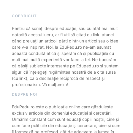
COPYRIGHT
Pentru că scrieți despre educație, sau cu atât mai mult
datorită acestui lucru, ar fi util să citați cu link, atunci
când preluați un articol, părți dintr-un articol sau o idee
care v-a inspirat. Noi, la EduPedu.ro ne-am asumat
această conduită etică și sperăm că și publicațiile cu
mult mai multă experiență vor face la fel. Ne bucurăm
că găsiți subiecte interesante pe Edupedu.ro și suntem
siguri că înțelegeți rugămintea noastră de a cita sursa
(cu link), ca o declarație reciprocă de respect și
profesionalism. Vă mulțumim!
DESPRE NOI
EduPedu.ro este o publicație online care găzduiește
exclusiv articole din domeniul educației și cercetării.
Urmărim constant cum sunt educați copiii noștri, cine și
cum face politicile din educație și cercetare, cine și cum
îi formează pe profesori, cât de adecvate la lumea în