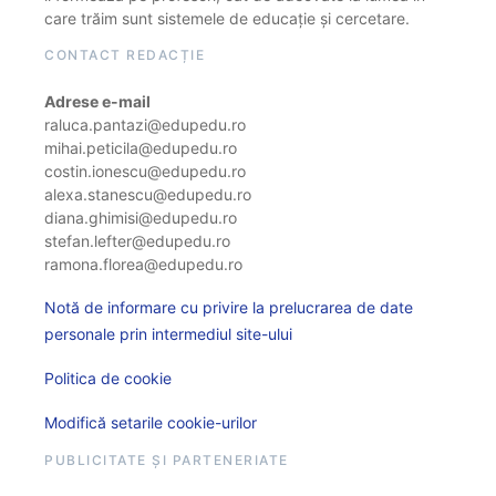
care trăim sunt sistemele de educație și cercetare.
CONTACT REDACȚIE
Adrese e-mail
raluca.pantazi@edupedu.ro
mihai.peticila@edupedu.ro
costin.ionescu@edupedu.ro
alexa.stanescu@edupedu.ro
diana.ghimisi@edupedu.ro
stefan.lefter@edupedu.ro
ramona.florea@edupedu.ro
Notă de informare cu privire la prelucrarea de date
personale prin intermediul site-ului
Politica de cookie
Modifică setarile cookie-urilor
PUBLICITATE ȘI PARTENERIATE