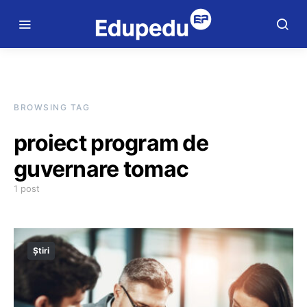
BROWSING TAG
proiect program de
guvernare tomac
1 post
Știri