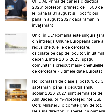
OFICIAL Prima de carieră didactică
2026: profesorii primesc cei 1.500 de
lei până la 31 august și îi pot folosi
până în august 2027 dacă rămân în
învățământ
Unici în UE: România este singura țară
din întreaga Uniune Europeană care a
redus cheltuielile de cercetare,
calculate pe cap de locuitor, în ultimul
deceniu. Între 2015-2025, spațiul
comunitar a crescut masiv cheltuielile
de cercetare - ultimele date Eurostat
Noi comasări de clase și posturi, cu 3
săptămâni până la debutul anului
școlar 2026-2027, sunt semnalate de
Alin Badea, prim-vicepreședinte USLI
Gorj: Ministerul o comite grav de tot.
Ne sună directorii disperați că oamenii