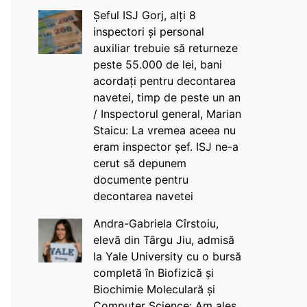
Șeful ISJ Gorj, alți 8
inspectori și personal
auxiliar trebuie să returneze
peste 55.000 de lei, bani
acordați pentru decontarea
navetei, timp de peste un an
/ Inspectorul general, Marian
Staicu: La vremea aceea nu
eram inspector șef. ISJ ne-a
cerut să depunem
documente pentru
decontarea navetei
Andra-Gabriela Cîrstoiu,
elevă din Târgu Jiu, admisă
la Yale University cu o bursă
completă în Biofizică și
Biochimie Moleculară și
Computer Science: Am ales