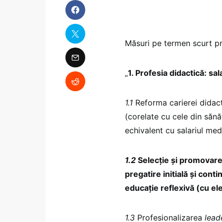
Măsuri pe termen scurt pr
„
1. Profesia didactică: sa
1.1
Reforma carierei didacti
(corelate cu cele din sănă
echivalent cu salariul med
1.2
Selecție și promovare 
pregatire initială și cont
educație reflexivă (cu el
1.3
Profesionalizarea
lead