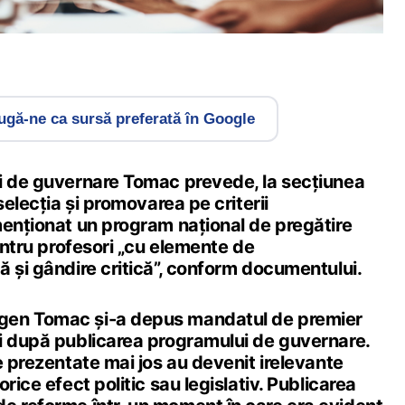
gă-ne ca sursă preferată în Google
i de guvernare Tomac prevede, la secțiunea
selecția și promovarea pe criterii
menționat un program național de pregătire
pentru profesori „cu elemente de
 și gândire critică”, conform documentului.
gen Tomac și-a depus mandatul de premier
i după publicarea programului de guvernare.
e prezentate mai jos au devenit irelevante
rice efect politic sau legislativ. Publicarea