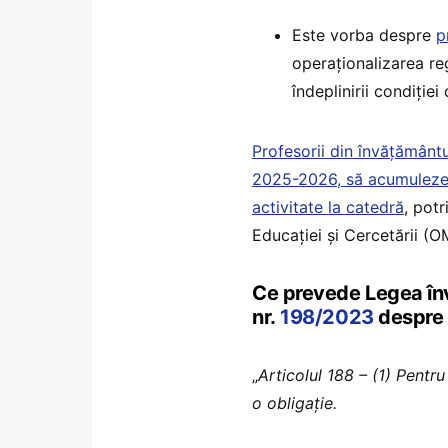
Este vorba despre
p
operaționalizarea re
îndeplinirii condiției
Profesorii din învățământu
2025-2026, să acumuleze 
activitate la catedră
, pot
Educației și Cercetării (
Ce prevede Legea înv
nr.
198/2023
despre 
„
Articolul 188 – (1) Pentr
o obligație.