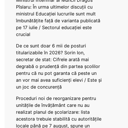
Ministrul interimar al Muncii Dragos
Pîslaru: În urma ultimelor discuții cu
ministrul Educației lucrurile sunt mult
îmbunătățite față de varianta publicată
pe 17 iulie / Sectorul educației este
crucial
De ce sunt doar 6 mii de posturi
titularizabile în 2026? Sorin Ion,
secretar de stat: Cifrele arată mai
degrabă o prudență din partea școlilor
pentru că nu pot garanta că peste un
an vor mai avea suficienți elevi / Este și
un joc de concurență
Proceduri noi de reorganizare pentru
unitățile de învățământ care nu au
realizat planul de școlarizare: lista
acestora trebuie stabilită cu autoritățile
locale până pe 7 august, spune un