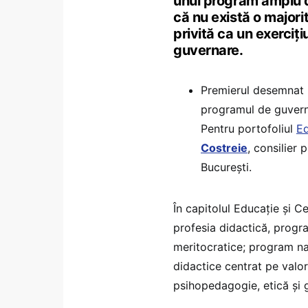
unui program amplu d
că nu există o majori
privită ca un exerciț
guvernare.
Premierul desemnat 
programul de guvernar
Pentru portofoliul
Ed
Costreie
, consilier 
București.
În capitolul Educație și C
profesia didactică, progra
meritocratice; program naț
didactice centrat pe valor
psihopedagogie, etică și g