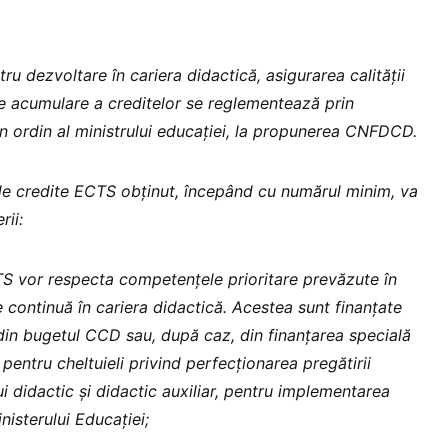
ru dezvoltare în cariera didactică, asigurarea calității
e acumulare a creditelor se reglementează prin
 ordin al ministrului educației, la propunerea CNFDCD.
 de credite ECTS obținut, începând cu numărul minim, va
rii:
 vor respecta competențele prioritare prevăzute în
 continuă în cariera didactică. Acestea sunt finanțate
din bugetul CCD sau, după caz, din finanțarea specială
 pentru cheltuieli privind perfecționarea pregătirii
i didactic și didactic auxiliar, pentru implementarea
Ministerului Educației;