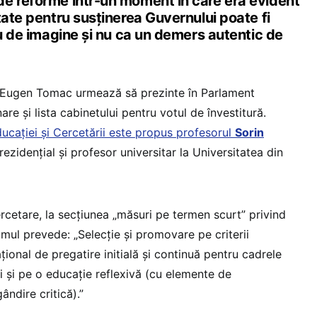
e reforme într-un moment în care era evident
tate pentru susținerea Guvernului poate fi
iu de imagine și nu ca un demers autentic de
Eugen Tomac urmează să prezinte în Parlament
e și lista cabinetului pentru votul de învestitură.
ucației și Cercetării este propus profesorul
Sorin
prezidențial și profesor universitar la Universitatea din
ercetare, la secțiunea „măsuri pe termen scurt” privind
mul prevede: „Selecție și promovare pe criterii
ional de pregatire initială și continuă pentru cadrele
i și pe o educație reflexivă (cu elemente de
ândire critică).”