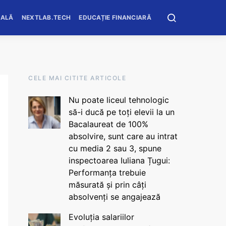
OALĂ
NEXTLAB.TECH
EDUCAȚIE FINANCIARĂ
CELE MAI CITITE ARTICOLE
Nu poate liceul tehnologic
să-i ducă pe toți elevii la un
Bacalaureat de 100%
absolvire, sunt care au intrat
cu media 2 sau 3, spune
inspectoarea Iuliana Țugui:
Performanța trebuie
măsurată și prin câți
absolvenți se angajează
Evoluția salariilor