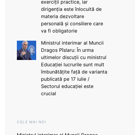
exerciții practice, iar
dirigenția este înlocuită de
materia dezvoltare
personală și consiliere care
va fi obligatorie
Ministrul interimar al Muncii
Dragos Pîslaru: În urma
ultimelor discuții cu ministrul
Educației lucrurile sunt mult
îmbunătățite față de varianta
publicată pe 17 iulie /
Sectorul educației este
crucial
CELE MAI NOI