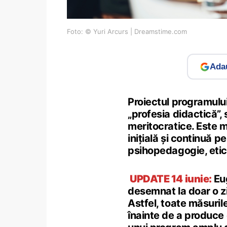
Foto: © Yuri Arcurs | Dreamstime.com
Adau
Proiectul programulu
„profesia didactică”, 
meritocratice. Este 
inițială și continuă 
psihopedagogie, etică
UPDATE 14 iunie:
Eu
desemnat la doar o z
Astfel, toate măsuril
înainte de a produce o