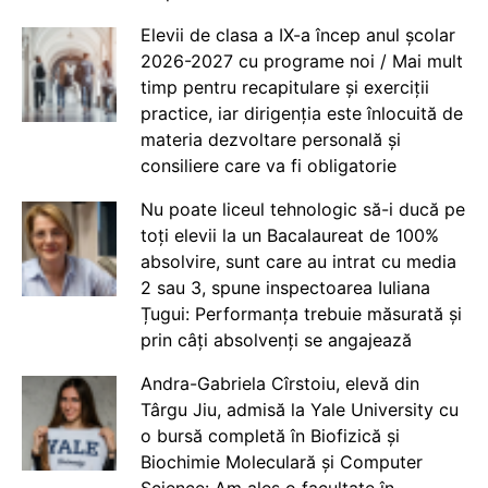
Elevii de clasa a IX-a încep anul școlar
2026-2027 cu programe noi / Mai mult
timp pentru recapitulare și exerciții
practice, iar dirigenția este înlocuită de
materia dezvoltare personală și
consiliere care va fi obligatorie
Nu poate liceul tehnologic să-i ducă pe
toți elevii la un Bacalaureat de 100%
absolvire, sunt care au intrat cu media
2 sau 3, spune inspectoarea Iuliana
Țugui: Performanța trebuie măsurată și
prin câți absolvenți se angajează
Andra-Gabriela Cîrstoiu, elevă din
Târgu Jiu, admisă la Yale University cu
o bursă completă în Biofizică și
Biochimie Moleculară și Computer
Science: Am ales o facultate în