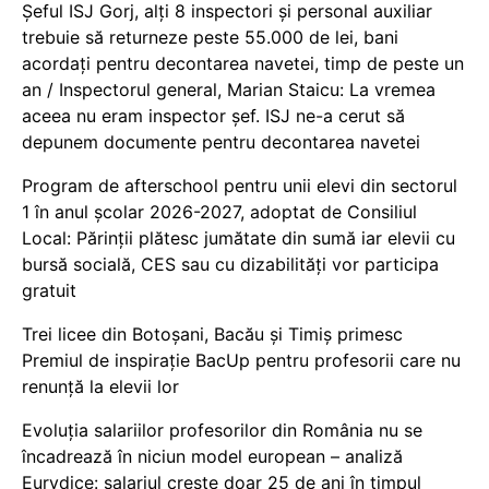
Șeful ISJ Gorj, alți 8 inspectori și personal auxiliar
trebuie să returneze peste 55.000 de lei, bani
acordați pentru decontarea navetei, timp de peste un
an / Inspectorul general, Marian Staicu: La vremea
aceea nu eram inspector șef. ISJ ne-a cerut să
depunem documente pentru decontarea navetei
Program de afterschool pentru unii elevi din sectorul
1 în anul școlar 2026-2027, adoptat de Consiliul
Local: Părinții plătesc jumătate din sumă iar elevii cu
bursă socială, CES sau cu dizabilităţi vor participa
gratuit
Trei licee din Botoșani, Bacău și Timiș primesc
Premiul de inspirație BacUp pentru profesorii care nu
renunță la elevii lor
Evoluția salariilor profesorilor din România nu se
încadrează în niciun model european – analiză
Eurydice: salariul crește doar 25 de ani în timpul