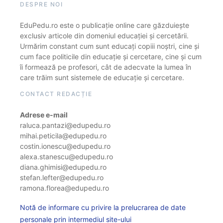
DESPRE NOI
EduPedu.ro este o publicație online care găzduiește
exclusiv articole din domeniul educației și cercetării.
Urmărim constant cum sunt educați copiii noștri, cine și
cum face politicile din educație și cercetare, cine și cum
îi formează pe profesori, cât de adecvate la lumea în
care trăim sunt sistemele de educație și cercetare.
CONTACT REDACȚIE
Adrese e-mail
raluca.pantazi@edupedu.ro
mihai.peticila@edupedu.ro
costin.ionescu@edupedu.ro
alexa.stanescu@edupedu.ro
diana.ghimisi@edupedu.ro
stefan.lefter@edupedu.ro
ramona.florea@edupedu.ro
Notă de informare cu privire la prelucrarea de date
personale prin intermediul site-ului