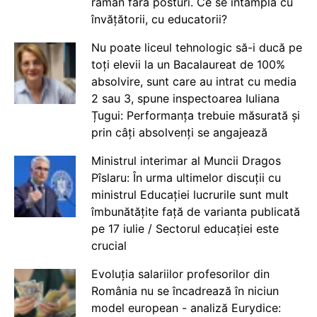
rămân fără posturi. Ce se întâmplă cu
învățătorii, cu educatorii?
Nu poate liceul tehnologic să-i ducă pe
toți elevii la un Bacalaureat de 100%
absolvire, sunt care au intrat cu media
2 sau 3, spune inspectoarea Iuliana
Țugui: Performanța trebuie măsurată și
prin câți absolvenți se angajează
Ministrul interimar al Muncii Dragos
Pîslaru: În urma ultimelor discuții cu
ministrul Educației lucrurile sunt mult
îmbunătățite față de varianta publicată
pe 17 iulie / Sectorul educației este
crucial
Evoluția salariilor profesorilor din
România nu se încadrează în niciun
model european - analiză Eurydice: