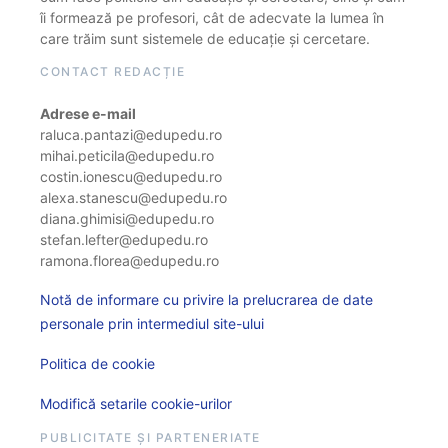
îi formează pe profesori, cât de adecvate la lumea în
care trăim sunt sistemele de educație și cercetare.
CONTACT REDACȚIE
Adrese e-mail
raluca.pantazi@edupedu.ro
mihai.peticila@edupedu.ro
costin.ionescu@edupedu.ro
alexa.stanescu@edupedu.ro
diana.ghimisi@edupedu.ro
stefan.lefter@edupedu.ro
ramona.florea@edupedu.ro
Notă de informare cu privire la prelucrarea de date
personale prin intermediul site-ului
Politica de cookie
Modifică setarile cookie-urilor
PUBLICITATE ȘI PARTENERIATE