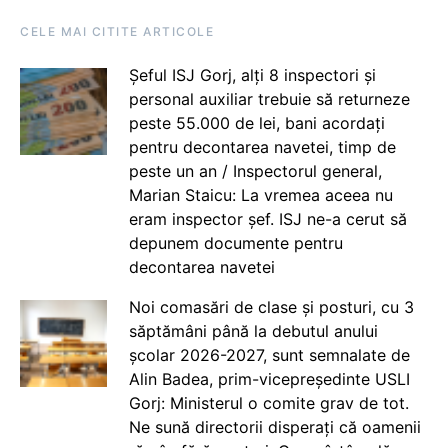
CELE MAI CITITE ARTICOLE
Șeful ISJ Gorj, alți 8 inspectori și
personal auxiliar trebuie să returneze
peste 55.000 de lei, bani acordați
pentru decontarea navetei, timp de
peste un an / Inspectorul general,
Marian Staicu: La vremea aceea nu
eram inspector șef. ISJ ne-a cerut să
depunem documente pentru
decontarea navetei
Noi comasări de clase și posturi, cu 3
săptămâni până la debutul anului
școlar 2026-2027, sunt semnalate de
Alin Badea, prim-vicepreședinte USLI
Gorj: Ministerul o comite grav de tot.
Ne sună directorii disperați că oamenii