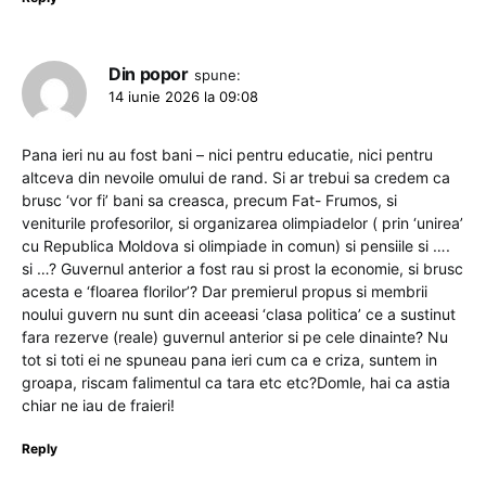
Din popor
spune:
14 iunie 2026 la 09:08
Pana ieri nu au fost bani – nici pentru educatie, nici pentru
altceva din nevoile omului de rand. Si ar trebui sa credem ca
brusc ‘vor fi’ bani sa creasca, precum Fat- Frumos, si
veniturile profesorilor, si organizarea olimpiadelor ( prin ‘unirea’
cu Republica Moldova si olimpiade in comun) si pensiile si ….
si …? Guvernul anterior a fost rau si prost la economie, si brusc
acesta e ‘floarea florilor’? Dar premierul propus si membrii
noului guvern nu sunt din aceeasi ‘clasa politica’ ce a sustinut
fara rezerve (reale) guvernul anterior si pe cele dinainte? Nu
tot si toti ei ne spuneau pana ieri cum ca e criza, suntem in
groapa, riscam falimentul ca tara etc etc?Domle, hai ca astia
chiar ne iau de fraieri!
Reply