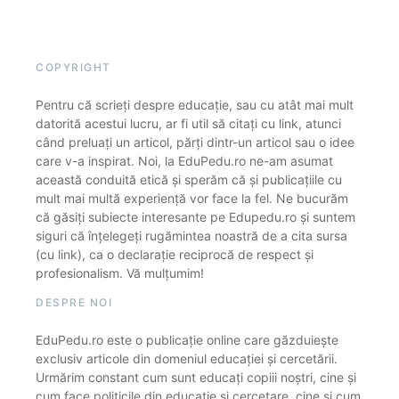
COPYRIGHT
Pentru că scrieți despre educație, sau cu atât mai mult
datorită acestui lucru, ar fi util să citați cu link, atunci
când preluați un articol, părți dintr-un articol sau o idee
care v-a inspirat. Noi, la EduPedu.ro ne-am asumat
această conduită etică și sperăm că și publicațiile cu
mult mai multă experiență vor face la fel. Ne bucurăm
că găsiți subiecte interesante pe Edupedu.ro și suntem
siguri că înțelegeți rugămintea noastră de a cita sursa
(cu link), ca o declarație reciprocă de respect și
profesionalism. Vă mulțumim!
DESPRE NOI
EduPedu.ro este o publicație online care găzduiește
exclusiv articole din domeniul educației și cercetării.
Urmărim constant cum sunt educați copiii noștri, cine și
cum face politicile din educație și cercetare, cine și cum