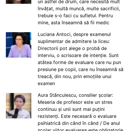
un astfel de drum, care necesită mult
învățat, multă muncă, multe sacrificii,
trebuie s-o faci cu sufletul. Pentru
mine, asta înseamnă să fii medic
Luciana Antoci, despre examenul
suplimentar de admitere la liceu:
Directorii pot alege o probă de
interviu, o scrisoare de intenție. Sunt
atâtea forme de evaluare care nu pun
presiune pe copii, care nu înseamnă să
treacă, din nou, prin emoțiile unui
examen
Aura Stănculescu, consilier școlar:
Meseria de profesor este un stres
continuu și unii sunt mai puțini
rezistenți. Este necesară o evaluare
psihiatrică din când în când / De anul
școlar viitor evaluarea este obligatorie