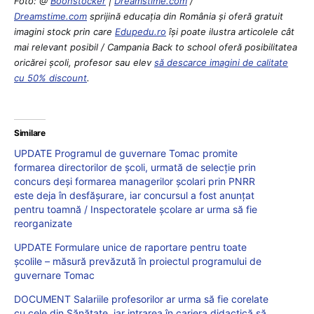
Foto: @
Boonstocker
|
Dreamstime.com
/
Dreamstime.com
sprijină educaţia din România şi oferă gratuit
imagini stock prin care
Edupedu.ro
îşi poate ilustra articolele cât
mai relevant posibil / Campania Back to school oferă posibilitatea
oricărei școli, profesor sau elev
să descarce imagini de calitate
cu 50% discount
.
Similare
UPDATE Programul de guvernare Tomac promite
formarea directorilor de școli, urmată de selecție prin
concurs deși formarea managerilor școlari prin PNRR
este deja în desfășurare, iar concursul a fost anunțat
pentru toamnă / Inspectoratele școlare ar urma să fie
reorganizate
UPDATE Formulare unice de raportare pentru toate
școlile – măsură prevăzută în proiectul programului de
guvernare Tomac
DOCUMENT Salariile profesorilor ar urma să fie corelate
cu cele din Sănătate, iar intrarea în cariera didactică să