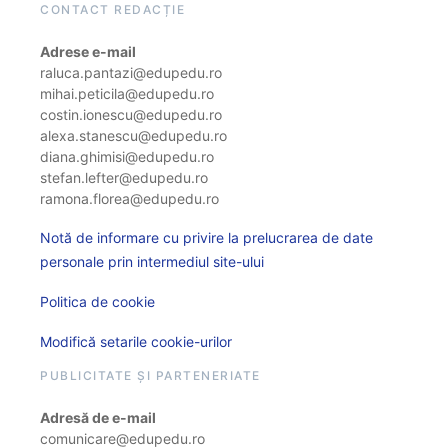
CONTACT REDACȚIE
Adrese e-mail
raluca.pantazi@edupedu.ro
mihai.peticila@edupedu.ro
costin.ionescu@edupedu.ro
alexa.stanescu@edupedu.ro
diana.ghimisi@edupedu.ro
stefan.lefter@edupedu.ro
ramona.florea@edupedu.ro
Notă de informare cu privire la prelucrarea de date
personale prin intermediul site-ului
Politica de cookie
Modifică setarile cookie-urilor
PUBLICITATE ȘI PARTENERIATE
Adresă de e-mail
comunicare@edupedu.ro