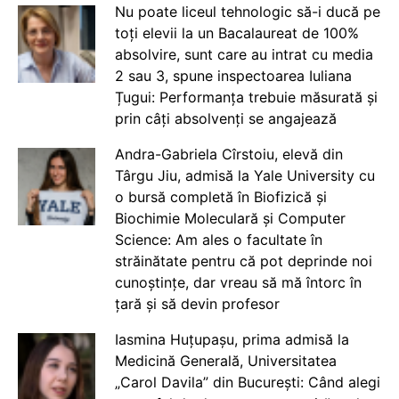
Nu poate liceul tehnologic să-i ducă pe
toți elevii la un Bacalaureat de 100%
absolvire, sunt care au intrat cu media
2 sau 3, spune inspectoarea Iuliana
Țugui: Performanța trebuie măsurată și
prin câți absolvenți se angajează
Andra-Gabriela Cîrstoiu, elevă din
Târgu Jiu, admisă la Yale University cu
o bursă completă în Biofizică și
Biochimie Moleculară și Computer
Science: Am ales o facultate în
străinătate pentru că pot deprinde noi
cunoștințe, dar vreau să mă întorc în
țară și să devin profesor
Iasmina Huțupașu, prima admisă la
Medicină Generală, Universitatea
„Carol Davila” din București: Când alegi