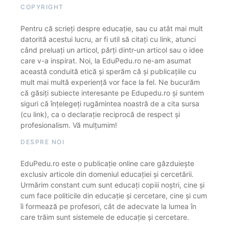
COPYRIGHT
Pentru că scrieți despre educație, sau cu atât mai mult
datorită acestui lucru, ar fi util să citați cu link, atunci
când preluați un articol, părți dintr-un articol sau o idee
care v-a inspirat. Noi, la EduPedu.ro ne-am asumat
această conduită etică și sperăm că și publicațiile cu
mult mai multă experiență vor face la fel. Ne bucurăm
că găsiți subiecte interesante pe Edupedu.ro și suntem
siguri că înțelegeți rugămintea noastră de a cita sursa
(cu link), ca o declarație reciprocă de respect și
profesionalism. Vă mulțumim!
DESPRE NOI
EduPedu.ro este o publicație online care găzduiește
exclusiv articole din domeniul educației și cercetării.
Urmărim constant cum sunt educați copiii noștri, cine și
cum face politicile din educație și cercetare, cine și cum
îi formează pe profesori, cât de adecvate la lumea în
care trăim sunt sistemele de educație și cercetare.