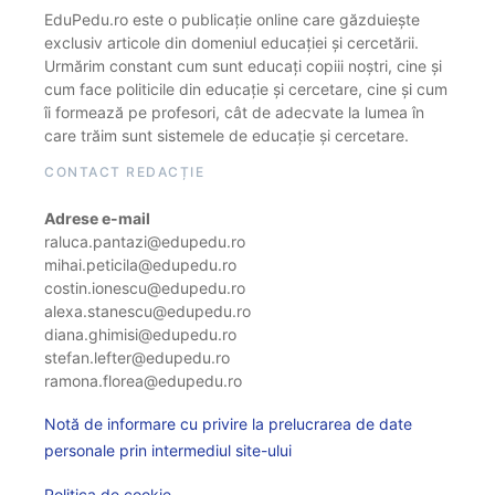
EduPedu.ro este o publicație online care găzduiește
exclusiv articole din domeniul educației și cercetării.
Urmărim constant cum sunt educați copiii noștri, cine și
cum face politicile din educație și cercetare, cine și cum
îi formează pe profesori, cât de adecvate la lumea în
care trăim sunt sistemele de educație și cercetare.
CONTACT REDACȚIE
Adrese e-mail
raluca.pantazi@edupedu.ro
mihai.peticila@edupedu.ro
costin.ionescu@edupedu.ro
alexa.stanescu@edupedu.ro
diana.ghimisi@edupedu.ro
stefan.lefter@edupedu.ro
ramona.florea@edupedu.ro
Notă de informare cu privire la prelucrarea de date
personale prin intermediul site-ului
Politica de cookie