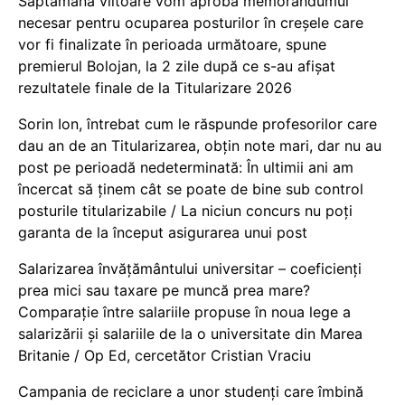
Săptămâna viitoare vom aproba memorandumul
necesar pentru ocuparea posturilor în creșele care
vor fi finalizate în perioada următoare, spune
premierul Bolojan, la 2 zile după ce s-au afișat
rezultatele finale de la Titularizare 2026
Sorin Ion, întrebat cum le răspunde profesorilor care
dau an de an Titularizarea, obțin note mari, dar nu au
post pe perioadă nedeterminată: În ultimii ani am
încercat să ținem cât se poate de bine sub control
posturile titularizabile / La niciun concurs nu poți
garanta de la început asigurarea unui post
Salarizarea învățământului universitar – coeficienți
prea mici sau taxare pe muncă prea mare?
Comparație între salariile propuse în noua lege a
salarizării și salariile de la o universitate din Marea
Britanie / Op Ed, cercetător Cristian Vraciu
Campania de reciclare a unor studenți care îmbină