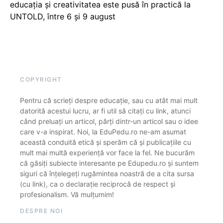
educația și creativitatea este pusă în practică la
UNTOLD, între 6 și 9 august
COPYRIGHT
Pentru că scrieți despre educație, sau cu atât mai mult
datorită acestui lucru, ar fi util să citați cu link, atunci
când preluați un articol, părți dintr-un articol sau o idee
care v-a inspirat. Noi, la EduPedu.ro ne-am asumat
această conduită etică și sperăm că și publicațiile cu
mult mai multă experiență vor face la fel. Ne bucurăm
că găsiți subiecte interesante pe Edupedu.ro și suntem
siguri că înțelegeți rugămintea noastră de a cita sursa
(cu link), ca o declarație reciprocă de respect și
profesionalism. Vă mulțumim!
DESPRE NOI