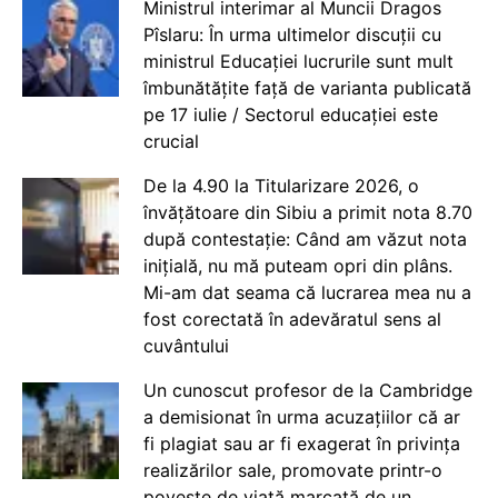
Ministrul interimar al Muncii Dragos
Pîslaru: În urma ultimelor discuții cu
ministrul Educației lucrurile sunt mult
îmbunătățite față de varianta publicată
pe 17 iulie / Sectorul educației este
crucial
De la 4.90 la Titularizare 2026, o
învățătoare din Sibiu a primit nota 8.70
după contestație: Când am văzut nota
inițială, nu mă puteam opri din plâns.
Mi-am dat seama că lucrarea mea nu a
fost corectată în adevăratul sens al
cuvântului
Un cunoscut profesor de la Cambridge
a demisionat în urma acuzațiilor că ar
fi plagiat sau ar fi exagerat în privința
realizărilor sale, promovate printr-o
poveste de viață marcată de un