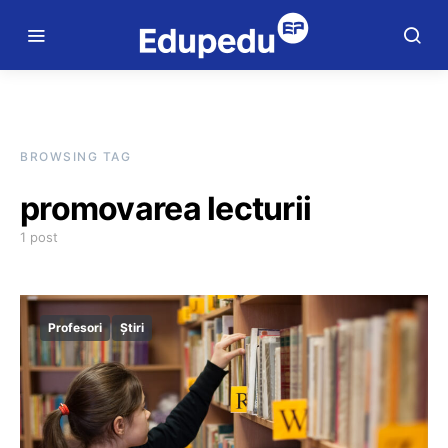
BROWSING TAG
promovarea lecturii
1 post
Profesori
Știri