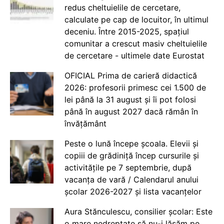
redus cheltuielile de cercetare,
calculate pe cap de locuitor, în ultimul
deceniu. Între 2015-2025, spațiul
comunitar a crescut masiv cheltuielile
de cercetare - ultimele date Eurostat
OFICIAL Prima de carieră didactică
2026: profesorii primesc cei 1.500 de
lei până la 31 august și îi pot folosi
până în august 2027 dacă rămân în
învățământ
Peste o lună începe școala. Elevii și
copiii de grădiniță încep cursurile și
activitățile pe 7 septembrie, după
vacanța de vară / Calendarul anului
școlar 2026-2027 și lista vacanțelor
Aura Stănculescu, consilier școlar: Este
o mare nedreptate să nu-i lăsăm pe