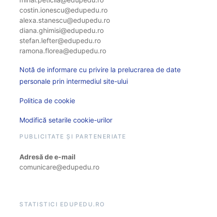
costin.ionescu@edupedu.ro
alexa.stanescu@edupedu.ro
diana.ghimisi@edupedu.ro
stefan.lefter@edupedu.ro
ramona.florea@edupedu.ro
Notă de informare cu privire la prelucrarea de date
personale prin intermediul site-ului
Politica de cookie
Modifică setarile cookie-urilor
PUBLICITATE ȘI PARTENERIATE
Adresă de e-mail
comunicare@edupedu.ro
STATISTICI EDUPEDU.RO