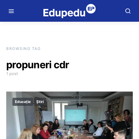
BROWSING TAG
propuneri cdr
1 post
Educație
Știri