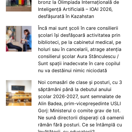
bronz la Olimpiada Internațională de
Inteligență Artificială – IOAI 2026,
desfășurată în Kazahstan
Încă mai sunt școli în care consilierii
școlari își desfășoară activitatea prin
biblioteci, pe la cabinetul medical, pe
holuri sau în cancelarii, atrage atenția
consilierul școlar Aura Stănculescu /
Sunt spații inadecvate în care copilul
nu va destăinui nimic niciodată
Noi comasări de clase și posturi, cu 3
săptămâni până la debutul anului
școlar 2026-2027, sunt semnalate de
Alin Badea, prim-vicepreședinte USLI
Gorj: Ministerul o comite grav de tot.
Ne sună directorii disperați că oamenii
rămân fără posturi. Ce se întâmplă cu
învățătorii, cu educatorii?