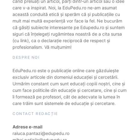
când preluați un articol, părți dintr-un articol sau o idee
care v-a inspirat. Noi, la EduPedu.ro ne-am asumat
această conduită etică și sperăm că și publicațiile cu
mult mai multă experiență vor face la fel. Ne bucurăm
că găsiți subiecte interesante pe Edupedu.ro și suntem
siguri că înțelegeți rugămintea noastră de a cita sursa
(cu link), ca o declarație reciprocă de respect și
profesionalism. Vă mulțumim!
DESPRE NOI
EduPedu.ro este o publicație online care găzduiește
exclusiv articole din domeniul educației și cercetării.
Urmărim constant cum sunt educați copiii noștri, cine și
cum face politicile din educație și cercetare, cine și cum
îi formează pe profesori, cât de adecvate la lumea în
care trăim sunt sistemele de educație și cercetare.
CONTACT REDACȚIE
Adrese e-mail
raluca.pantazi@edupedu.ro
mihai.peticila@edupedu.ro