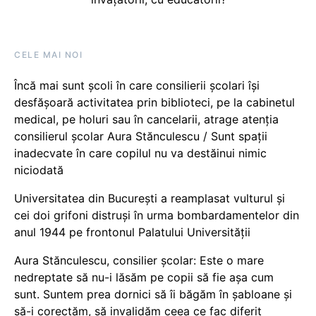
CELE MAI NOI
Încă mai sunt școli în care consilierii școlari își
desfășoară activitatea prin biblioteci, pe la cabinetul
medical, pe holuri sau în cancelarii, atrage atenția
consilierul școlar Aura Stănculescu / Sunt spații
inadecvate în care copilul nu va destăinui nimic
niciodată
Universitatea din București a reamplasat vulturul și
cei doi grifoni distruși în urma bombardamentelor din
anul 1944 pe frontonul Palatului Universității
Aura Stănculescu, consilier școlar: Este o mare
nedreptate să nu-i lăsăm pe copii să fie așa cum
sunt. Suntem prea dornici să îi băgăm în șabloane și
să-i corectăm, să invalidăm ceea ce fac diferit